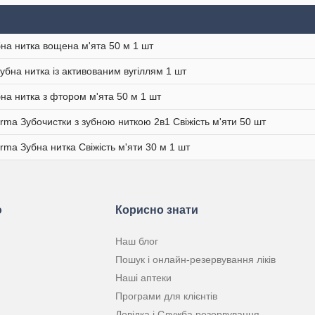
бна нитка вощена м'ята 50 м 1 шт
Зубна нитка із активованим вугіллям 1 шт
бна нитка з фтором м'ята 50 м 1 шт
rma Зубочистки з зубною ниткою 2в1 Свіжість м'яти 50 шт
rma Зубна нитка Свіжість м'яти 30 м 1 шт
ю
Корисно знати
Наш блог
Пошук і онлайн-резервування ліків
Наші аптеки
Програми для клієнтів
Довідка і Служба резервування