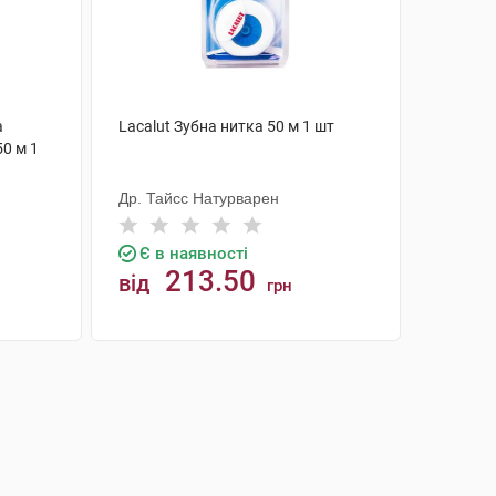
а
Lacalut Зубна нитка 50 м 1 шт
0 м 1
Др. Тайсс Натурварен
Є в наявності
213.50
від
грн
КУПИТИ