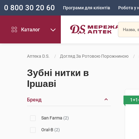
0 800 30 20 60
Програми для клієнтів
Робота у 
Каталог
Аптека D.S.
Догляд За Ротовою Порожниною
Зубні нитки в
Іршаві
Бренд
1+1
San Farma
(2)
Oral-B
(2)