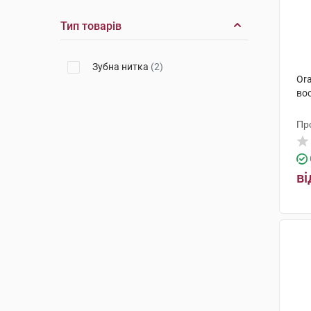
Тип товарів
Зубна нитка
(2)
Ora
во
Пр
Ме
ві