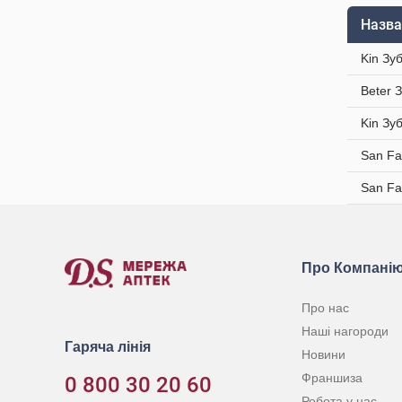
Назва
Kin Зу
Beter 
Kin Зу
San Fa
San Fa
Про Компані
Про нас
Наші нагороди
Гаряча лінія
Новини
Франшиза
0 800 30 20 60
Робота у нас