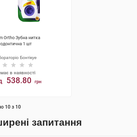
m Ortho Зубна нитка
тодонтична 1 шт
бораторіо Бонтікуе
має в наявності
538.80
д
грн
АНАЛОГИ
но
10
з
10
ирені запитання