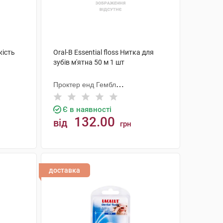
жість
Oral-B Essential floss Нитка для
зубів м'ятна 50 м 1 шт
Проктер енд Гембл
Меньюфекчурінг
Є в наявності
132.00
від
грн
КУПИТИ
доставка