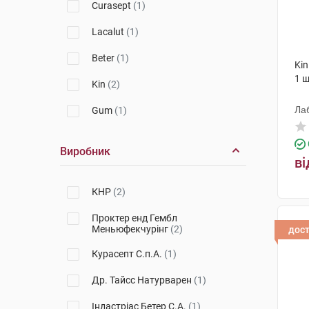
Curasept
(1)
Lacalut
(1)
Beter
(1)
Kin
1 
Kin
(2)
Лаб
Gum
(1)
Виробник
ві
КНР
(2)
Проктер енд Гембл
Меньюфекчурінг
(2)
дос
Курасепт С.п.А.
(1)
Др. Тайсс Натурварен
(1)
Індастріас Бетер С.А.
(1)