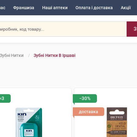
нас
Франшиза
Наші аптеки
Оплата і доставка
Акції
З
Зубні Нитки
Зубні Нитки В Іршаві
=3
−30%
доставка