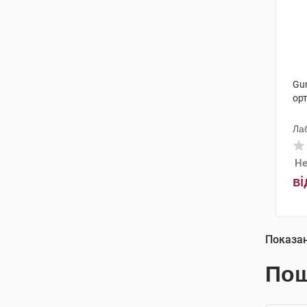
Gu
ор
Ла
Не
ві
Показа
Пош