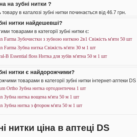
на на зубні нитки ?
 товару в каталозі зубні нитки починається від 46.7 грн.
убні нитки найдешевші?
ими товарами в категорії зубні нитки є:
n Farma Зубочистки з зубною ниткою 2в1 Свіжість м'яти 50 шт
n Farma Зубна нитка Свіжість м'яти 30 м 1 шт
al-B Essential floss Нитка для зубів м'ятна 50 м 1 шт
убні нитки є найдорожчими?
жчими товарами в категорії зубні нитки інтернет-аптеки DS 
um Ortho Зубна нитка ортодонтична 1 шт
n Зубна нитка вощена м'ята 50 м 1 шт
n Зубна нитка з фтором м'ята 50 м 1 шт
і нитки ціна в аптеці DS