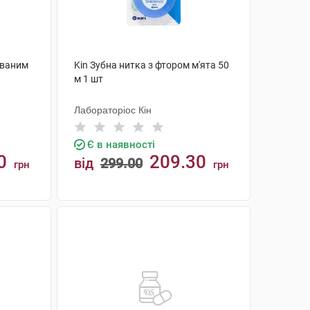
ованим
Kin Зубна нитка з фтором м'ята 50
м 1 шт
Лабораторіос Кін
Є в наявності
0
209.30
від
299.00
грн
грн
КУПИТИ