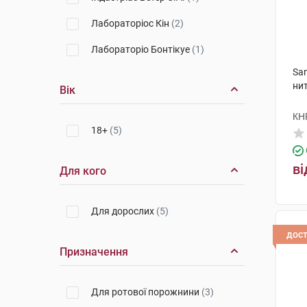
Лабораторіос Кін
(2)
Лабораторіо Бонтікуе
(1)
Sa
нит
Вік
КН
18+
(5)
ві
Для кого
Для дорослих
(5)
дос
Призначення
Для ротової порожнини
(3)