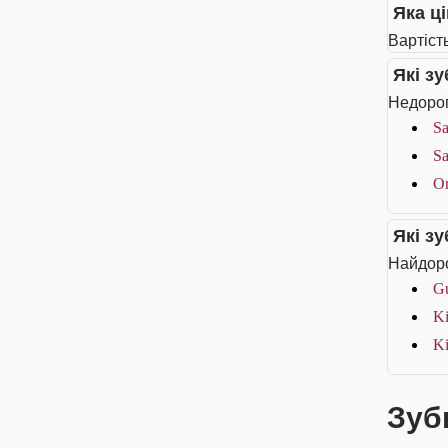
Яка ці
Вартість
Які з
Недорог
Sa
Sa
Or
Які з
Найдоро
G
Ki
Ki
Зубн