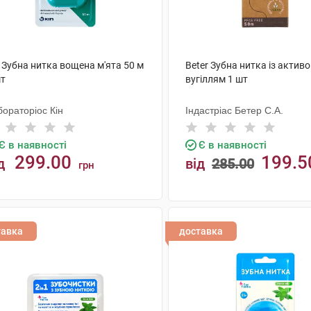
 Зубна нитка вощена м'ята 50 м
Beter Зубна нитка із актив
шт
вугіллям 1 шт
ораторіос Кін
Індастріас Бетер С.А.
Є в наявності
Є в наявності
299.00
199.5
д
від
285.00
грн
КУПИТИ
КУПИТИ
тавка
доставка