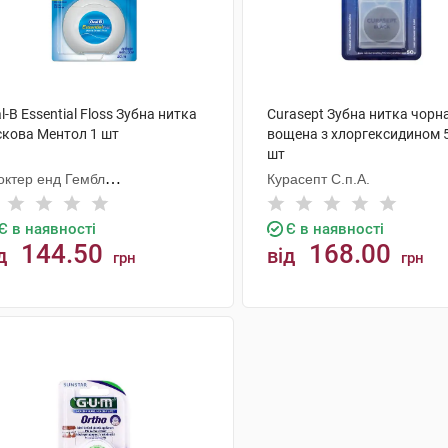
l-B Essential Floss Зубна нитка
Curasept Зубна нитка чорн
скова Ментол 1 шт
вощена з хлоргексидином 5
шт
октер енд Гембл
Курасепт С.п.А.
ньюфекчурінг
Є в наявності
Є в наявності
144.50
168.00
д
від
грн
грн
КУПИТИ
КУПИТИ