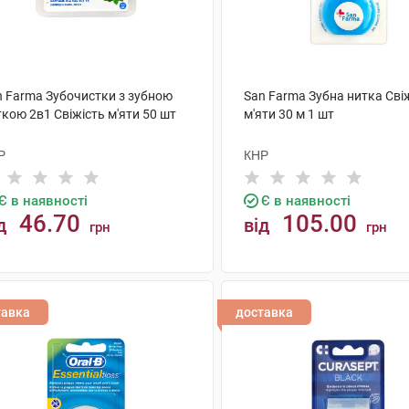
n Farma Зубочистки з зубною
San Farma Зубна нитка Сві
кою 2в1 Свіжість м'яти 50 шт
м'яти 30 м 1 шт
Р
КНР
Є в наявності
Є в наявності
46.70
105.00
д
від
грн
грн
КУПИТИ
КУПИТИ
тавка
доставка