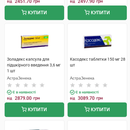
2451.70
грн
2497.90
грн
від
від
КУПИТИ
КУПИТИ
Золадекс капсула для
Касодекс таблетки 150 мг 28
підшкірного введення 3,6 мг
шт
1 шт
АстраЗенека
АстраЗенека
Є в наявності
Є в наявності
2879.00
грн
3089.70
грн
від
від
КУПИТИ
КУПИТИ