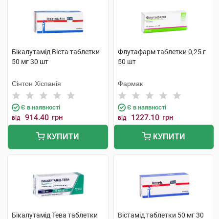
Бікалутамід Віста таблетки
Флутафарм таблетки 0,25 г
50 мг 30 шт
50 шт
Сінтон Хіспанія
Фармак
Є в наявності
Є в наявності
914.40
грн
1227.10
грн
від
від
КУПИТИ
КУПИТИ
Бікалутамід Тева таблетки
Вістамід таблетки 50 мг 30