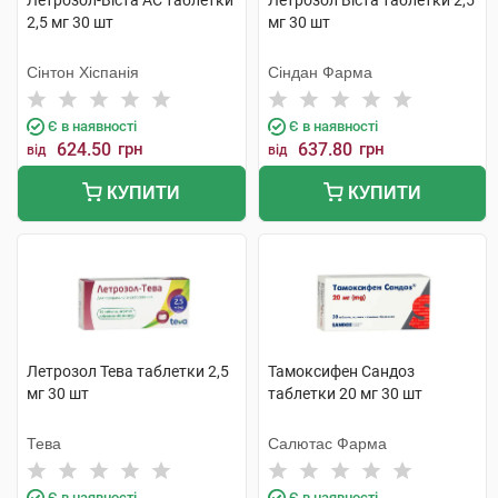
Летрозол-Віста АС таблетки
Летрозол Віста таблетки 2,5
2,5 мг 30 шт
мг 30 шт
Сінтон Хіспанія
Сіндан Фарма
Є в наявності
Є в наявності
624.50
грн
637.80
грн
від
від
КУПИТИ
КУПИТИ
Летрозол Тева таблетки 2,5
Тамоксифен Сандоз
мг 30 шт
таблетки 20 мг 30 шт
Тева
Салютас Фарма
Є в наявності
Є в наявності