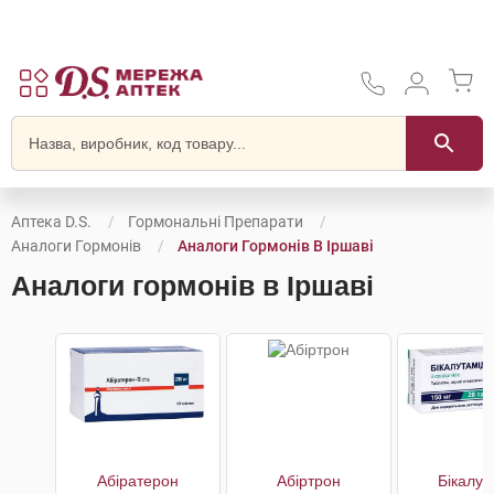
Аптека D.S.
Гормональні Препарати
Аналоги Гормонів
Аналоги Гормонів В Іршаві
Аналоги гормонів в Іршаві
Абіратерон
Абіртрон
Бікалут