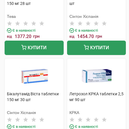
150 мг 28 шт
шт
Тева
Сінтон Хіспанія
Є в наявності
Є в наявності
1377.20
грн
1454.70
грн
від
від
КУПИТИ
КУПИТИ
Бікалутамід Віста таблетки
Летрозол КРКА таблетки 2,5
150 мг 30 шт
мг 90 шт
Сінтон Хіспанія
КРКА
Є в наявності
Є в наявності