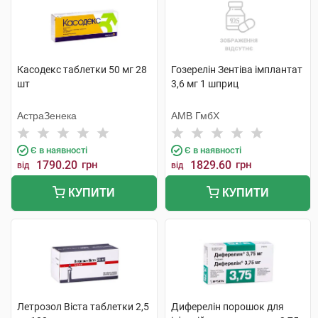
Касодекс таблетки 50 мг 28
Гозерелін Зентіва імплантат
шт
3,6 мг 1 шприц
АстраЗенека
АМВ ГмбХ
Є в наявності
Є в наявності
1790.20
грн
1829.60
грн
від
від
КУПИТИ
КУПИТИ
Летрозол Віста таблетки 2,5
Диферелін порошок для