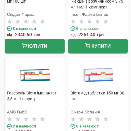
мг 100 шт
ін'єкцій з розчинником 3,75
мг 1 мл 1 комплект
Сіндан Фарма
Іпсен Фарма Біотек
Є в наявності
Є в наявності
2040.60
грн
2361.40
грн
від
від
КУПИТИ
КУПИТИ
Гозерелін Віста імплантат
Вістамід таблетки 150 мг 30
3,6 мг 1 шприц
шт
АМВ ГмбХ
Сінтон Хіспанія
Є в наявності
Є в наявності