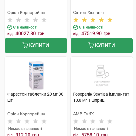
Оріон Корпорейшн
Сінтон Хіспанія
Є в наявності
Є в наявності
40027.80
грн
47519.90
грн
від
від
КУПИТИ
КУПИТИ
Фарестон таблетки 20 мг 30
Гозерелін Зентіва імплантат
шт
10,8 мг 1 шприц
Оріон Корпорейшн
АМВ ГмбХ
Немає в наявності
Немає в наявності
912.20
грн
5758.10
грн
від
від