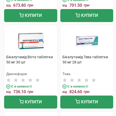
673.80
грн
701.50
грн
від
від
КУПИТИ
КУПИТИ
Бікалутамід Віста таблетки
Бікалутамід Тева таблетки
50 мг 30 шт
50 мг 28 шт
Дженефарм
Тева
Є в наявності
Є в наявності
736.10
грн
824.60
грн
від
від
КУПИТИ
КУПИТИ