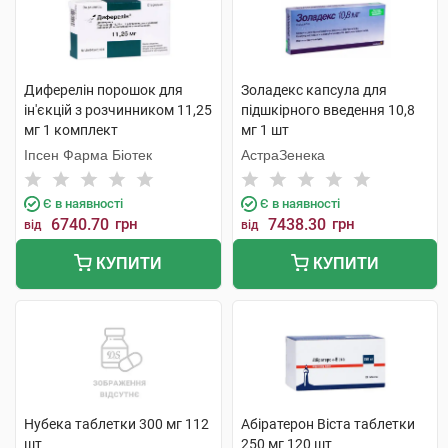
Диферелін порошок для
Золадекс капсула для
ін'єкцій з розчинником 11,25
підшкірного введення 10,8
мг 1 комплект
мг 1 шт
Іпсен Фарма Біотек
АстраЗенека
Є в наявності
Є в наявності
6740.70
грн
7438.30
грн
від
від
КУПИТИ
КУПИТИ
Нубека таблетки 300 мг 112
Абіратерон Віста таблетки
шт
250 мг 120 шт