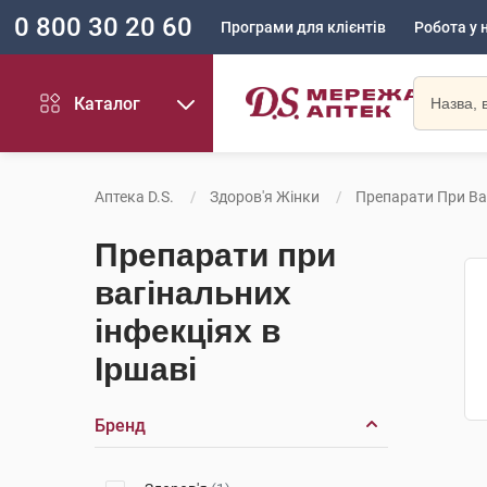
0 800 30 20 60
Програми для клієнтів
Робота у 
Каталог
Аптека D.S.
Здоров'я Жінки
Препарати При Ва
Препарати при
вагінальних
інфекціях в
Іршаві
Бренд