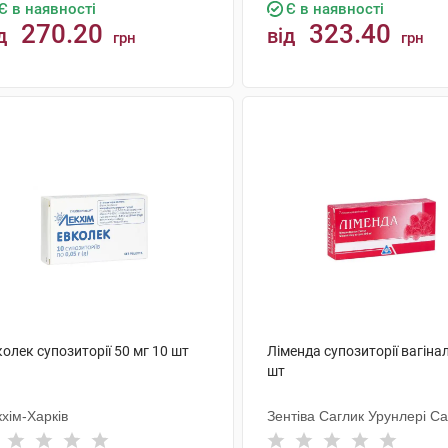
Є в наявності
Є в наявності
270.20
323.40
д
від
грн
грн
КУПИТИ
КУПИТИ
олек супозиторії 50 мг 10 шт
Ліменда супозиторії вагінал
шт
хім-Харків
Зентіва Саглик Урунлері Са
Тіджарет А.Ш