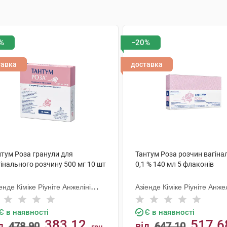
%
−20%
тавка
доставка
нтум Роза гранули для
Тантум Роза розчин вагіна
інального розчину 500 мг 10 шт
0,1 % 140 мл 5 флаконів
енде Кіміке Ріуніте Анжеліні
Азіенде Кіміке Ріуніте Анжел
анческо
Франческо
Є в наявності
Є в наявності
383.12
517.6
д
478.90
від
647.10