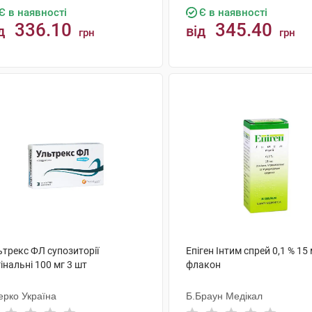
Є в наявності
Є в наявності
336.10
345.40
д
від
грн
грн
КУПИТИ
КУПИТИ
ьтрекс ФЛ супозиторії
Епіген Інтим спрей 0,1 % 15
інальні 100 мг 3 шт
флакон
ерко Україна
Б.Браун Медікал