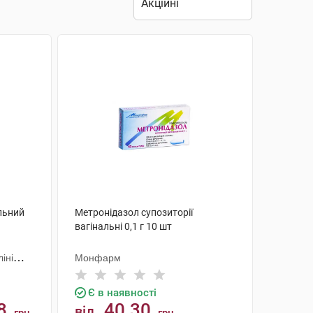
льний
Метронідазол супозиторії
вагінальні 0,1 г 10 шт
іні
Монфарм
Є в наявності
8
40.30
від