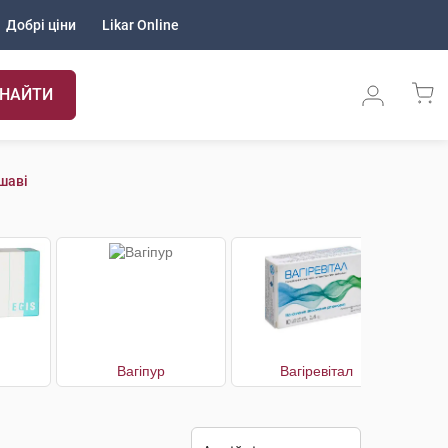
Добрі ціни
Likar Online
НАЙТИ
шаві
Вагіпур
Вагіревітал