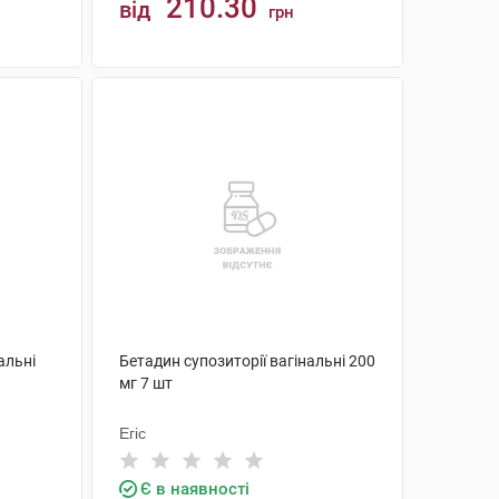
210.30
від
грн
КУПИТИ
альні
Бетадин супозиторії вагінальні 200
мг 7 шт
Егіс
Є в наявності