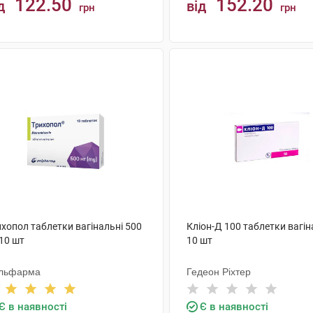
122.50
152.20
д
від
грн
грн
КУПИТИ
КУПИТИ
хопол таблетки вагінальні 500
Кліон-Д 100 таблетки вагін
10 шт
10 шт
льфарма
Гедеон Ріхтер
Є в наявності
Є в наявності