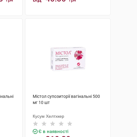
грн
грн
КУПИТИ
інальні
Містол супозиторії вагінальні 500
мг 10 шт
Кусум Хелтхкер
Є в наявності