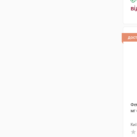
ві
дос
Фем
мг 
Киї