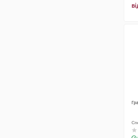
Фармфілд
(1)
ві
Гра
Сп