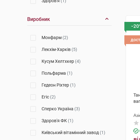
Здоров'я
(1)
Виробник
−20
Монфарм
(2)
дос
Лекхім-Харків
(5)
Кусум Хелтхкер
(4)
Польфарма
(1)
Гедеон Ріхтер
(1)
Та
Егіс
(2)
ваг
Сперко Україна
(3)
Азі
Здоров'я ФК
(1)
Фр
Київський вітамінний завод
(1)
ві