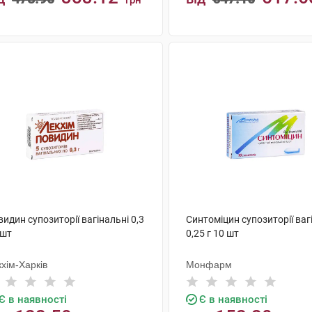
грн
КУПИТИ
КУПИТИ
идин супозиторії вагінальні 0,3
Синтоміцин супозиторії ваг
 шт
0,25 г 10 шт
хім-Харків
Монфарм
Є в наявності
Є в наявності