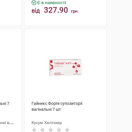
Є в наявності
327.90
від
грн
КУПИТИ
ьні 7
Гайнекс Форте супозиторії
вагінальні 7 шт
наї ве
Кусум Хелтхкер