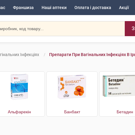
нас
Франшиза
Наші аптеки
Оплата і доставка
Акції
З
гінальних Інфекціях
Препарати При Вагінальних Інфекціях В Ір
Альфарекін
Банбакт
Бетадин