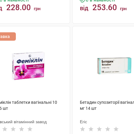
Є в наявності
Є в наявності
228.00
253.60
д
від
грн
грн
КУПИТИ
КУПИТИ
тавка
іклін таблетки вагінальні 10
Бетадин супозиторії вагіна
6 шт
мг 14 шт
вський вітамінний завод
Егіс