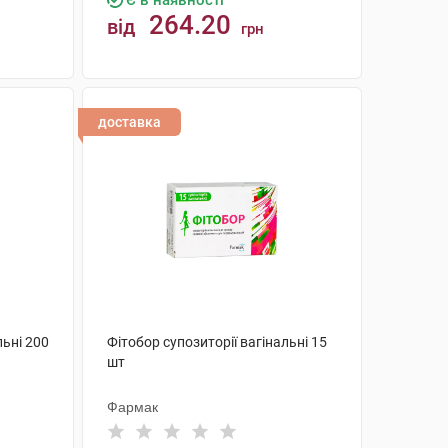
Є в наявності
264.20
від
грн
КУПИТИ
доставка
льні 200
Фітобор супозиторії вагінальні 15
шт
Фармак