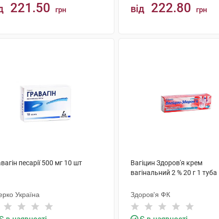
221.50
222.80
д
від
грн
грн
КУПИТИ
КУПИТИ
вагін песарії 500 мг 10 шт
Вагіцин Здоров'я крем
вагінальний 2 % 20 г 1 туба
ерко Україна
Здоров'я ФК