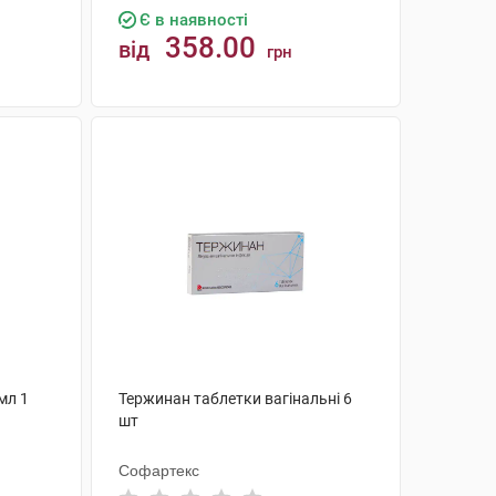
Є в наявності
358.00
від
грн
КУПИТИ
 мл 1
Тержинан таблетки вагінальні 6
шт
Софартекс