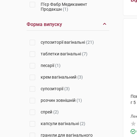
П'єр Фабр Медикамент
Продакшн
(1)
Фармак
(1)
Форма випуску
Зентіва Саглик Урунлері Санаї
ве Тіджарет А.Ш
(1)
супозиторії вагінальні
(21)
Б.Браун Медікал
(1)
таблетки вагінальні
(7)
Софартекс
(2)
песарії
(1)
Евертоджен Лайф Саєнсиз
(1)
крем вагінальний
(3)
Екселтіс Ілач Санаї ве Тіджарет
Анонім Шіркеті
(3)
супозиторії
(3)
Пов
Іннотера Шузі
(2)
розчин зовнішній
(1)
г 5
АЙКОР ЛАЙФ САЙЕНСИЗ Б.В.
спрей
(2)
(1)
Лек
капсули вагінальні
(2)
Азіенде Кіміке Ріуніте Анжеліні
Франческо
(2)
гранули для вагінального