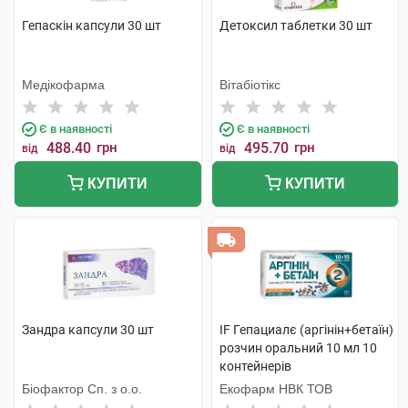
Гепаскін капсули 30 шт
Детоксил таблетки 30 шт
Медікофарма
Вітабіотікс
Є в наявності
Є в наявності
488.40
грн
495.70
грн
від
від
КУПИТИ
КУПИТИ
Зандра капсули 30 шт
IF Гепациалє (аргінін+бетаїн)
розчин оральний 10 мл 10
контейнерів
Біофактор Сп. з о.о.
Екофарм НВК ТОВ