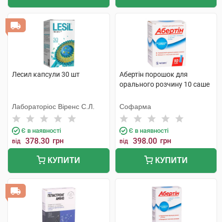
Лесил капсули 30 шт
Абертін порошок для
орального розчину 10 саше
Лабораторіос Віренс С.Л.
Софарма
Є в наявності
Є в наявності
378.30
грн
398.00
грн
від
від
КУПИТИ
КУПИТИ