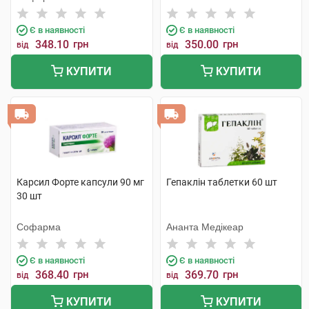
Є в наявності
Є в наявності
348.10
грн
350.00
грн
від
від
КУПИТИ
КУПИТИ
Карсил Форте капсули 90 мг
Гепаклін таблетки 60 шт
30 шт
Софарма
Ананта Медікеар
Є в наявності
Є в наявності
368.40
грн
369.70
грн
від
від
КУПИТИ
КУПИТИ