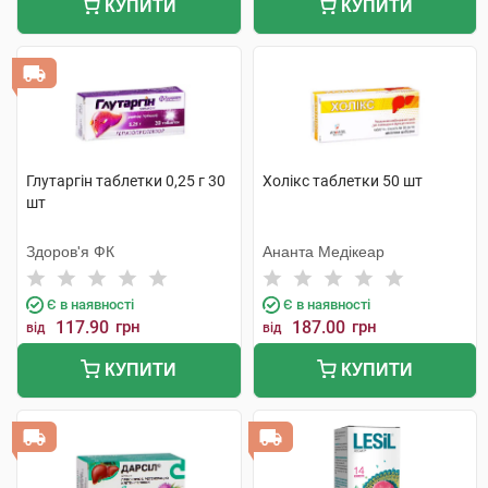
КУПИТИ
КУПИТИ
Глутаргін таблетки 0,25 г 30
Холікс таблетки 50 шт
шт
Здоров'я ФК
Ананта Медікеар
Є в наявності
Є в наявності
117.90
грн
187.00
грн
від
від
КУПИТИ
КУПИТИ