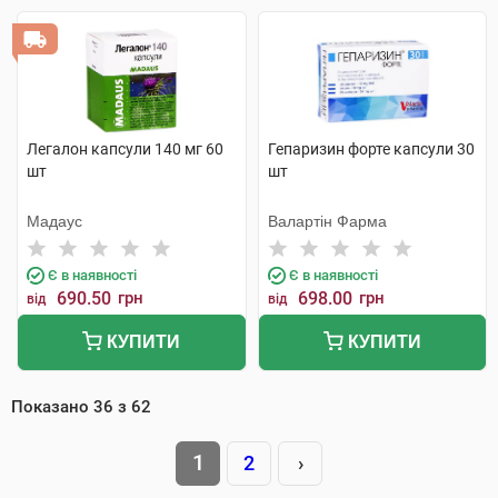
Легалон капсули 140 мг 60
Гепаризин форте капсули 30
шт
шт
Мадаус
Валартін Фарма
Є в наявності
Є в наявності
690.50
грн
698.00
грн
від
від
КУПИТИ
КУПИТИ
Показано
36
з
62
1
2
›