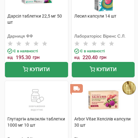
Дарсіл таблетки 22,5 мг 50
Лесил капсули 14 шт
шт
Дарниця ФФ
Лабораторіос Віренс С.Л.
Є в наявності
Є в наявності
195.30
грн
220.40
грн
від
від
КУПИТИ
КУПИТИ
Глутаргiн алкоклiн таблетки
Arbor Vitae Хелсілів капсули
1000 мг 10 шт
30 шт