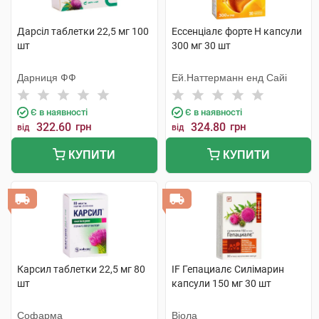
Дарсіл таблетки 22,5 мг 100
Ессенціалє форте Н капсули
шт
300 мг 30 шт
Дарниця ФФ
Ей.Наттерманн енд Сайі
Є в наявності
Є в наявності
322.60
грн
324.80
грн
від
від
КУПИТИ
КУПИТИ
Карсил таблетки 22,5 мг 80
IF Гепациалє Силімарин
шт
капсули 150 мг 30 шт
Софарма
Віола