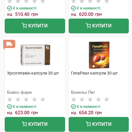
Є в наявності
Є в наявності
510.40
грн
620.00
грн
від
від
КУПИТИ
КУПИТИ
Урсогепавін капсули 30 шт
ГепаРеал капсули 30 шт
Бовіос фарм
Біомільз Пвт
Є в наявності
Є в наявності
623.00
грн
654.20
грн
від
від
КУПИТИ
КУПИТИ