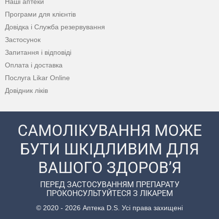
Наші аптеки
Програми для клієнтів
Довідка і Служба резервування
Застосунок
Запитання і відповіді
Оплата і доставка
Послуга Likar Online
Довідник ліків
САМОЛІКУВАННЯ МОЖЕ
БУТИ ШКІДЛИВИМ ДЛЯ
ВАШОГО ЗДОРОВ’Я
ПЕРЕД ЗАСТОСУВАННЯМ ПРЕПАРАТУ
ПРОКОНСУЛЬТУЙТЕСЯ З ЛІКАРЕМ
© 2020 - 2026 Аптека D.S. Усі права захищені