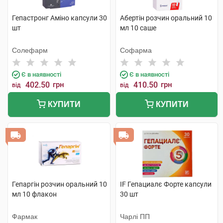
Гепастронг Аміно капсули 30
Абертін розчин оральний 10
шт
мл 10 саше
Солефарм
Софарма
Є в наявності
Є в наявності
402.50
грн
410.50
грн
від
від
КУПИТИ
КУПИТИ
Гепаргін розчин оральний 10
IF Гепациалє Форте капсули
мл 10 флакон
30 шт
Фармак
Чарлі ПП