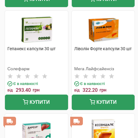
Гепанекс капсули 30 шт
Ліволін Форте капсули 30 шт
Солефарм
Мега Лайфсайенсіз
Є в наявності
Є в наявності
293.40
грн
322.20
грн
від
від
КУПИТИ
КУПИТИ