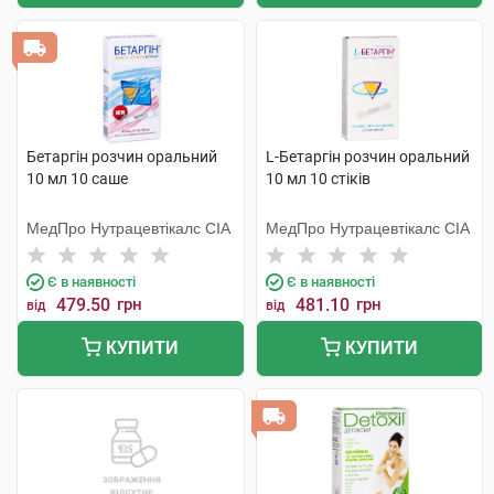
Бетаргін розчин оральний
L-Бетаргін розчин оральний
10 мл 10 саше
10 мл 10 стіків
МедПро Нутрацевтікалс СІА
МедПро Нутрацевтікалс СІА
Є в наявності
Є в наявності
479.50
грн
481.10
грн
від
від
КУПИТИ
КУПИТИ