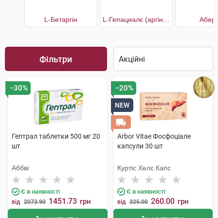
L-Бетаргін
L-Гепациалє (аргінін+бетаїн+L-карнітин)
Аберт
Фільтри
−30%
−20%
NEW
Гептрал таблетки 500 мг 20
Arbor Vitae Фосфоціале
шт
капсули 30 шт
Аббві
Куртіс Хелс Капс
Є в наявності
Є в наявності
1451.73
260.00
грн
грн
від
2073.90
від
325.00