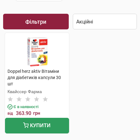
Фільтри
Doppel herz aktiv Вітаміни
для діабетиків капсули 30
шт
Квайссер Фарма
Є в наявності
363.90
грн
від
КУПИТИ