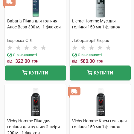
Babaria Пінка для гоління
Lierac Homme Мус для
Алое Вера 300 мл 1 флакон
гоління 150 мл 1 флакон
Беріоска С.Л.
Лабораторії Лієрак
Є в наявності
Є в наявності
322.00
грн
580.00
грн
від
від
КУПИТИ
КУПИТИ
Vichy Homme Піна для
Vichy Homme Крем-гель для
гоління для чутливої шкіри
гоління 150 мл 1 флакон
200 мл 1 флакон