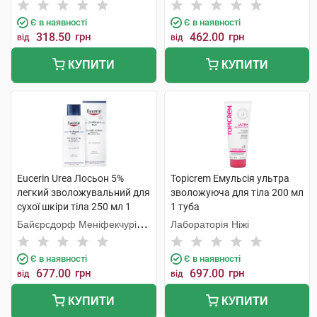
Є в наявності
Є в наявності
318.50
грн
462.00
грн
від
від
КУПИТИ
КУПИТИ
Eucerin Urea Лосьон 5%
Topicrem Емульсія ультра
легкий зволожувальний для
зволожуюча для тіла 200 мл
сухої шкіри тіла 250 мл 1
1 туба
флакон
Байєрсдорф Меніфекчурінг
Лабораторія Ніжі
Познань
Є в наявності
Є в наявності
677.00
грн
697.00
грн
від
від
КУПИТИ
КУПИТИ