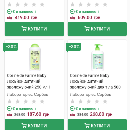
Косметікс Груп Гмбх
Є в наявності
Є в наявності
419.00
грн
609.00
грн
від
від
КУПИТИ
КУПИТИ
−30%
−30%
Corine de Farme Baby
Corine de Farme Baby
Лосьйон дитячий
Лосьйон дитячий
зволожуючий 250 мл 1
зволожуючий для тіла 500
флакон
мл 1 флакон
Лабораторіес Сарбек
Лабораторіес Сарбек
Є в наявності
Є в наявності
187.60
268.80
грн
грн
від
268.00
від
384.00
КУПИТИ
КУПИТИ