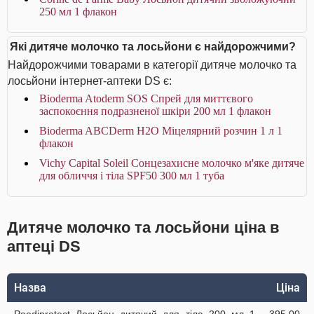
250 мл 1 флакон
Які дитяче молочко та лосьйони є найдорожчими?
Найдорожчими товарами в категорії дитяче молочко та
лосьйони інтернет-аптеки DS є:
Bioderma Atoderm SOS Спрей для миттєвого
заспокоєння подразненої шкіри 200 мл 1 флакон
Bioderma ABCDerm Н2О Міцелярний розчин 1 л 1
флакон
Vichy Capital Soleil Сонцезахисне молочко м'яке дитяче
для обличчя і тіла SPF50 300 мл 1 туба
Дитяче молочко та лосьйони ціна в
аптеці DS
Назва
Ціна