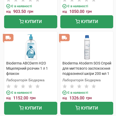
Є в наявності
Є в наявності
903.50
грн
1050.00
грн
від
від
КУПИТИ
КУПИТИ
Bioderma ABCDerm Н2О
Bioderma Atoderm SOS Спрей
Міцелярний розчин 1 л 1
для миттєвого заспокоєння
флакон
подразненої шкіри 200 мл 1
флакон
Лабораторія Біодерма
Лабораторія Біодерма
Є в наявності
Є в наявності
1152.00
грн
1326.00
грн
від
від
КУПИТИ
КУПИТИ