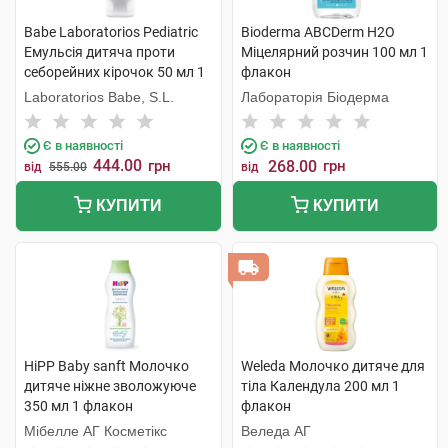
Babe Laboratorios Pediatric
Bioderma ABCDerm Н2О
Емульсія дитяча проти
Міцелярний розчин 100 мл 1
себорейних кірочок 50 мл 1
флакон
туба
Laboratorios Babe, S.L.
Лабораторія Біодерма
Є в наявності
Є в наявності
444.00
грн
268.00
грн
від
555.00
від
КУПИТИ
КУПИТИ
HiPP Baby sanft Молочко
Weleda Молочко дитяче для
дитяче ніжне зволожуюче
тіла Календула 200 мл 1
350 мл 1 флакон
флакон
Мібелле АГ Косметікс
Веледа АГ