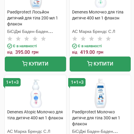
Paediprotect Лосьйон
Denenes Молочко для тіла
дитячий для тіла 200 мл 1
дитяче 400 мл 1 флакон
флакон
БіСіДжі Баден-Баден
АС Марка Брендс С.Л
Косметікс Груп Гмбх
Є в наявності
Є в наявності
395.00
грн
419.00
грн
від
від
КУПИТИ
КУПИТИ
1+1=3
1+1=3
Denenes Atopic Молочко для
Paediprotect Молочко
тіла дитяче 400 мл 1 флакон
дитяче для тіла 300 мл 1
флакон
АС Марка Брендс С.Л
БіСіДжі Баден-Баден