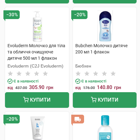
−30%
−20%
Evoluderm Молочко для тіла
Bubchen Молочко дитяче
та обличчя очищуюче
200 мл 1 флакон
дитяче 500 мл 1 флакон
Evoluderm (C2J Evoluderm)
Бюбхен
Є в наявності
Є в наявності
305.90
140.80
грн
грн
від
437.00
від
176.00
КУПИТИ
КУПИТИ
−20%