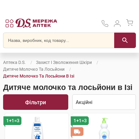
Аптека D.S.
Захист І Зволоження Шкіри
Дитяче Молочко Та Лосьйони
Дитяче Молочко Та Лосьйони В Ізі
Дитяче молочко та лосьйони в Ізі
Фільтри
1+1=3
1+1=3