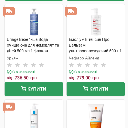
Uriage Bebe 1-ша Вода
Емоліум Інтенсив Про
очищаюча для немовлят та
Бальзам
дітей 500 мл 1 флакон
ультразволожуючий 500 г 1
флакон
Урьяж
Чефаро Айленд
Є в наявності
Є в наявності
736.50
грн
779.00
грн
від
від
КУПИТИ
КУПИТИ