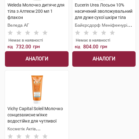
Weleda Молочко дитяче для
Eucerin Urea Лосьон 10%
тіла з Алтеєм 200 мл 1
насичений зволожувальний
флакон
для дуже сухої шкіри тіла
250 мл 1 флакон
Веледа АГ
Байєрсдорф Меніфекчурінг
Познань
Немає в наявності
Немає в наявності
732.00
грн
804.00
грн
від
від
АНАЛОГИ
АНАЛОГИ
Vichy Capital Soleil Молочко
сонцезахисне м'яке
водостійке для чутливої
шкіри дітей SPF50 300 мл 1
Косметік Актів
туба
Інтернаціональ