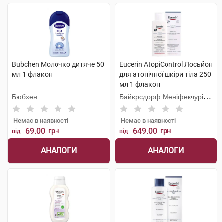
Bubchen Молочко дитяче 50
Eucerin AtopiControl Лосьйон
мл 1 флакон
для атопічної шкіри тіла 250
мл 1 флакон
Бюбхен
Байєрсдорф Меніфекчурінг
Познань
Немає в наявності
Немає в наявності
69.00
грн
649.00
грн
від
від
АНАЛОГИ
АНАЛОГИ