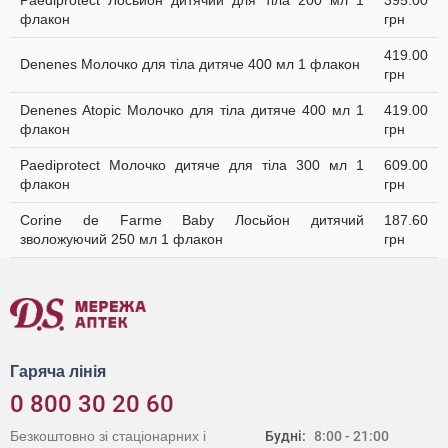
Paediprotect Лосьйон дитячий для тіла 200 мл 1
395.00
флакон
грн
419.00
Denenes Молочко для тіла дитяче 400 мл 1 флакон
грн
Denenes Atopic Молочко для тіла дитяче 400 мл 1
419.00
флакон
грн
Paediprotect Молочко дитяче для тіла 300 мл 1
609.00
флакон
грн
Corine de Farme Baby Лосьйон дитячий
187.60
зволожуючий 250 мл 1 флакон
грн
Гаряча лінія
0 800 30 20 60
Безкоштовно зі стаціонарних і
Будні:
8:00 - 21:00