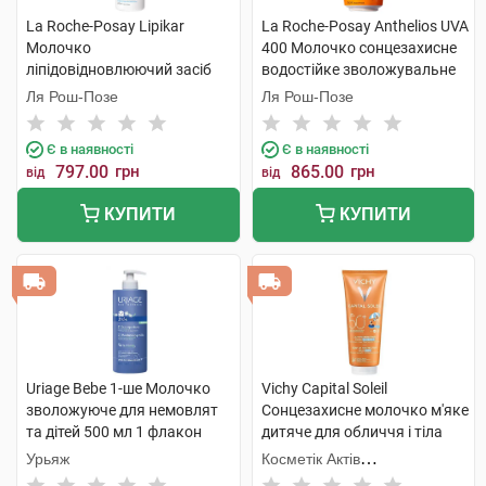
La Roche-Posay Lipikar
La Roche-Posay Anthelios UVA
Молочко
400 Молочко сонцезахисне
ліпідовідновлюючий засіб
водостійке зволожувальне
для сухої та дуже сухої шкіри
для обличчя та тіла SPF50 +
Ля Рош-Позе
Ля Рош-Позе
тіла немовлят та дорослих
150 мл 1 флакон
400 мл 1 флакон
Є в наявності
Є в наявності
797.00
грн
865.00
грн
від
від
КУПИТИ
КУПИТИ
Uriage Bebe 1-ше Молочко
Vichy Capital Soleil
зволожуюче для немовлят
Сонцезахисне молочко м'яке
та дітей 500 мл 1 флакон
дитяче для обличчя і тіла
SPF50 300 мл 1 туба
Урьяж
Косметік Актів
Інтернаціональ