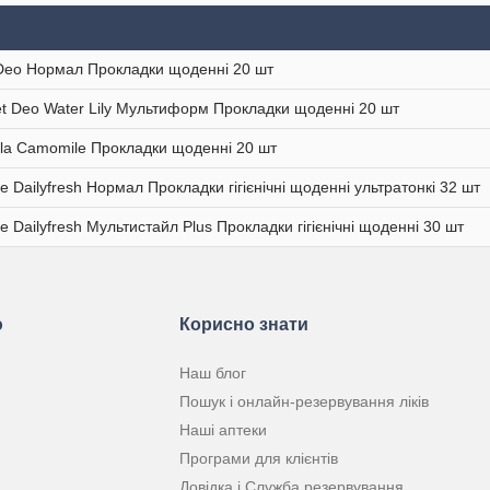
Deo Нормал Прокладки щоденні 20 шт
et Deo Water Lily Мультиформ Прокладки щоденні 20 шт
lla Camomile Прокладки щоденні 20 шт
se Dailyfresh Нормал Прокладки гігієнічні щоденні ультратонкі 32 шт
se Dailyfresh Мультистайл Plus Прокладки гігієнічні щоденні 30 шт
ю
Корисно знати
Наш блог
Пошук і онлайн-резервування ліків
Наші аптеки
Програми для клієнтів
Довідка і Служба резервування