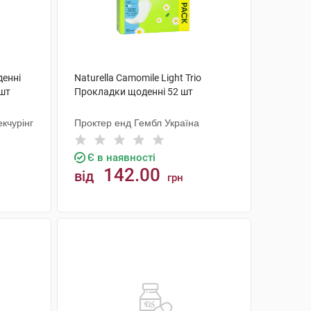
денні
Naturella Camomile Light Trio
 шт
Прокладки щоденнi 52 шт
кчурінг
Проктер енд Гембл Україна
Є в наявності
142.00
від
грн
КУПИТИ