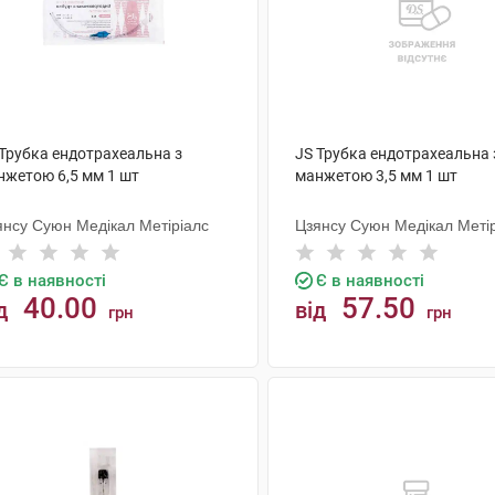
 Трубка ендотрахеальна з
JS Трубка ендотрахеальна 
нжетою 6,5 мм 1 шт
манжетою 3,5 мм 1 шт
янсу Суюн Медікал Метіріалс
Цзянсу Суюн Медікал Меті
Є в наявності
Є в наявності
40.00
57.50
д
від
грн
грн
КУПИТИ
КУПИТИ