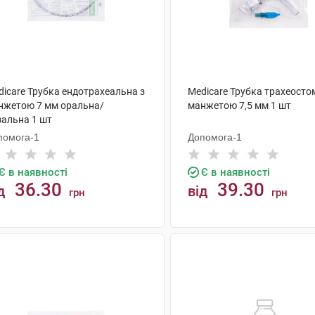
dicare Трубка ендотрахеальна з
Medicare Трубка трахеосто
нжетою 7 мм оральна/
манжетою 7,5 мм 1 шт
зальна 1 шт
помога-1
Допомога-1
Є в наявності
Є в наявності
36.30
39.30
д
від
грн
грн
КУПИТИ
КУПИТИ