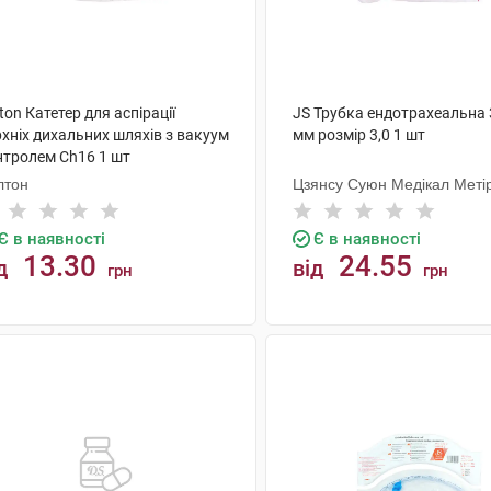
ton Катетер для аспірації
JS Трубка ендотрахеальна 
хніх дихальних шляхів з вакуум
мм розмір 3,0 1 шт
нтролем Ch16 1 шт
лтон
Цзянсу Суюн Медікал Меті
Є в наявності
Є в наявності
13.30
24.55
д
від
грн
грн
КУПИТИ
КУПИТИ