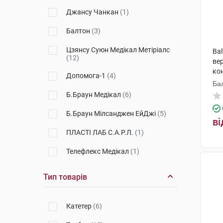
Джансу Чанкан
(1)
Балтон
(3)
Цзянсу Суюн Медікал Метіріалс
Bal
(12)
вер
ко
Допомога-1
(4)
Ба
Б.Браун Медікал
(6)
Б.Браун Мілсанджен ЕйДжі
(5)
ві
ПЛАСТІ ЛАБ С.А.Р.Л.
(1)
Телефлекс Медікал
(1)
Галмед
(1)
Тип товарів
Б.Браун Мельзунген
(1)
Катетер
(6)