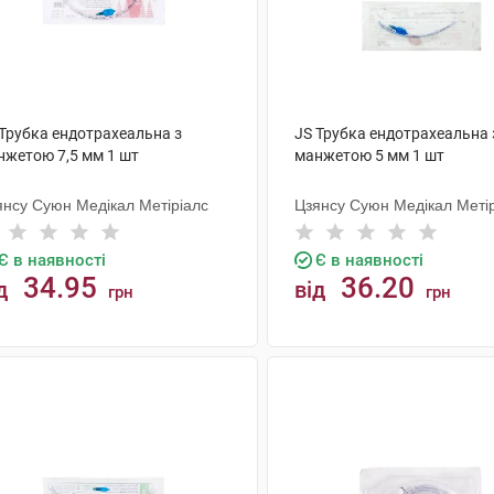
 Трубка ендотрахеальна з
JS Трубка ендотрахеальна 
нжетою 7,5 мм 1 шт
манжетою 5 мм 1 шт
янсу Суюн Медікал Метіріалс
Цзянсу Суюн Медікал Меті
Є в наявності
Є в наявності
34.95
36.20
д
від
грн
грн
КУПИТИ
КУПИТИ