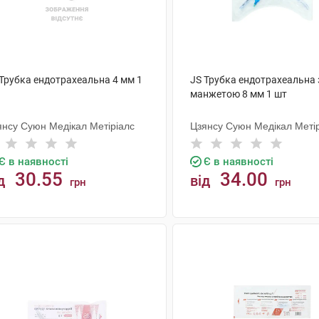
 Трубка ендотрахеальна 4 мм 1
JS Трубка ендотрахеальна 
манжетою 8 мм 1 шт
янсу Суюн Медікал Метіріалс
Цзянсу Суюн Медікал Меті
Є в наявності
Є в наявності
30.55
34.00
д
від
грн
грн
КУПИТИ
КУПИТИ