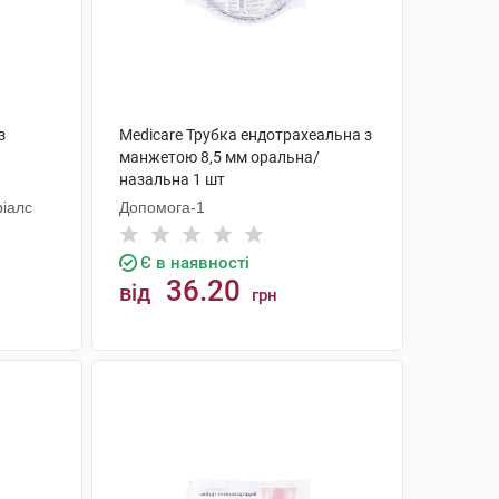
з
Medicare Трубка ендотрахеальна з
манжетою 8,5 мм оральна/
назальна 1 шт
ріалс
Допомога-1
Є в наявності
36.20
від
грн
КУПИТИ