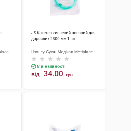
з
JS Катетер кисневий носовий для
дорослих 2300 мм 1 шт
ріалс
Цзянсу Суюн Медікал Метіріалс
Є в наявності
34.00
від
грн
КУПИТИ