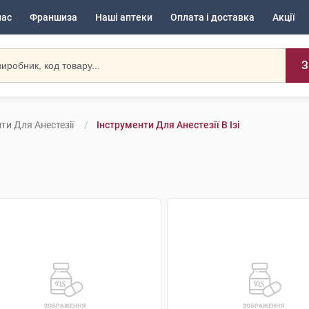
нас
Франшиза
Наші аптеки
Оплата і доставка
Акції
З
ти Для Анестезії
Інструменти Для Анестезії В Ізі