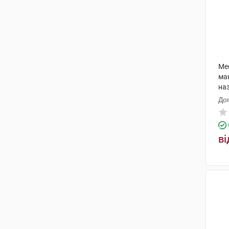
Me
ма
на
До
ві