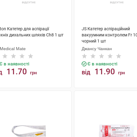
ton Катетер для аспірації
JS Катетер аспіраційний
хніх дихальних шляхів Ch8 1 шт
вакуумним контролем Fr 1
чорний 1 шт
Medical Mate
Джансу Чанкан
Є в наявності
Є в наявності
11.70
11.90
д
від
грн
грн
КУПИТИ
КУПИТИ