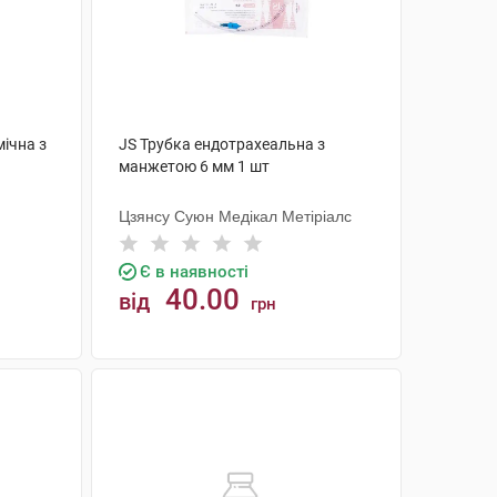
мічна з
JS Трубка ендотрахеальна з
манжетою 6 мм 1 шт
Цзянсу Суюн Медікал Метіріалс
Є в наявності
40.00
від
грн
КУПИТИ