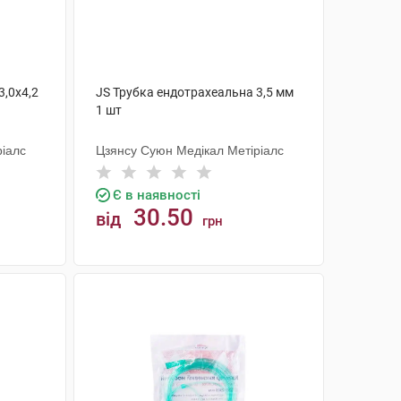
3,0х4,2
JS Трубка ендотрахеальна 3,5 мм
1 шт
ріалс
Цзянсу Суюн Медікал Метіріалс
Є в наявності
30.50
від
грн
КУПИТИ