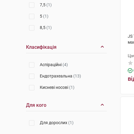
7,5
(1)
5
(1)
8,5
(1)
JS
7
(1)
ма
Класифікація
6
(1)
Цз
6,5
(1)
Аспіраційні
(4)
4,5
(1)
Ендотрахеальна
(13)
ві
Кисневі носові
(1)
Для кого
Для дорослих
(1)