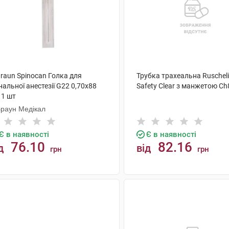
raun Spinocan Голка для
Трубка трахеальна Ruscheli
нальної анестезії G22 0,70x88
Safety Clear з манжетою Ch
 1 шт
Браун Медікал
Є в наявності
Є в наявності
76.10
82.16
д
від
грн
грн
КУПИТИ
КУПИТИ