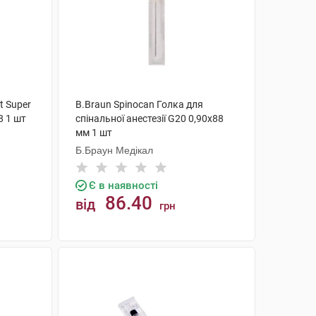
t Super
B.Braun Spinocan Голка для
8 1 шт
спінальної анестезії G20 0,90x88
мм 1 шт
Б.Браун Медікал
Є в наявності
86.40
від
грн
КУПИТИ