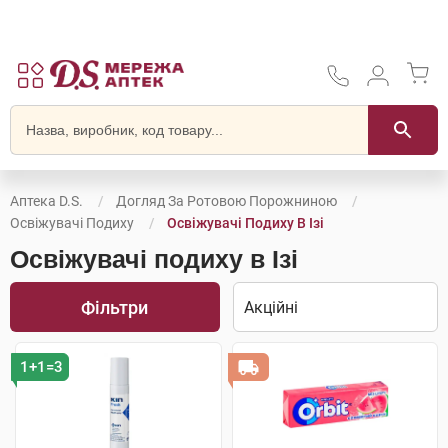
Аптека D.S.
Догляд За Ротовою Порожниною
Освіжувачі Подиху
Освіжувачі Подиху В Ізі
Освіжувачі подиху в Ізі
Фільтри
1+1=3