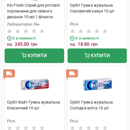
Kin Fresh Спрей для ротової
Орбіт Гумка жувальна
порожнини для свіжого
Соковитий кавун 10 шт
дихання 10 мл 1 флакон
Лабораторіос Кін
Ріглі
Є в наявності
Є в наявності
245.00
грн
18.80
грн
від
від
КУПИТИ
КУПИТИ
Орбіт Вайт Гумка жувальна
Орбіт Гумка жувальна
Класичний 10 шт
Солодка м'ята 10 шт
Ріглі
Ріглі