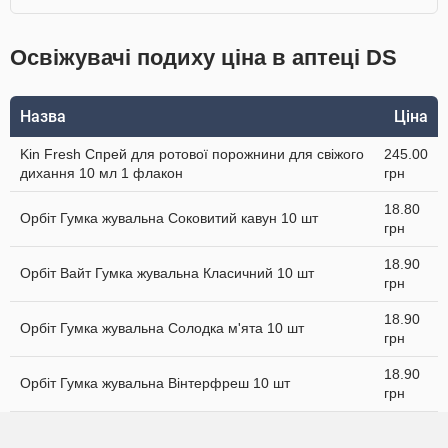
Освіжувачі подиху ціна в аптеці DS
Назва
Ціна
Kin Fresh Спрей для ротової порожнини для свіжого
245.00
дихання 10 мл 1 флакон
грн
18.80
Орбіт Гумка жувальна Соковитий кавун 10 шт
грн
18.90
Орбіт Вайт Гумка жувальна Класичний 10 шт
грн
18.90
Орбіт Гумка жувальна Солодка м'ята 10 шт
грн
18.90
Орбіт Гумка жувальна Вінтерфреш 10 шт
грн