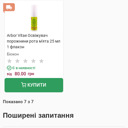
Arbor Vitae Освіжувач
порожнини рота м'ята 25 мл
1 флакон
Біокон
Є в наявності
80.00
грн
від
КУПИТИ
Показано
7
з
7
Поширені запитання