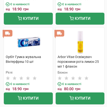
Є в наявності
Є в наявності
18.90
грн
18.90
грн
від
від
КУПИТИ
КУПИТИ
Орбіт Гумка жувальна
Arbor Vitae Освіжувач
Вінтерфреш 10 шт
порожнини рота лимон 25
мл 1 флакон
Ріглі
Біокон
Є в наявності
Є в наявності
18.90
грн
80.00
грн
від
від
КУПИТИ
КУПИТИ