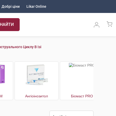
Добрі ціни
Likar Online
НАЙТИ
труального Циклу В Ізі
IM
Ангіоінозитол
Біомаст PRO