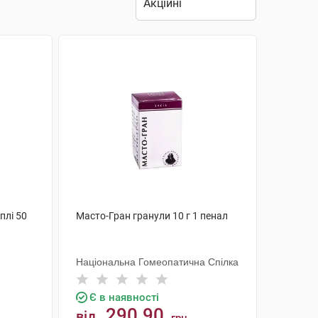
плі 50
Масто-Гран гранули 10 г 1 пенал
Національна Гомеопатична Спілка
Є в наявності
290.90
від