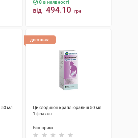
Є в наявності
494.10
від
грн
КУПИТИ
доставка
 50 мл
Циклодинон краплі оральні 50 мл
1 флакон
Біонорика