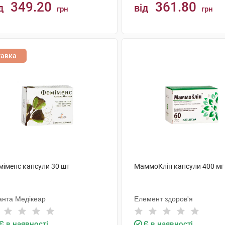
349.20
361.80
д
від
грн
грн
КУПИТИ
КУПИТИ
тавка
міменс капсули 30 шт
МаммоКлін капсули 400 мг
анта Медікеар
Елемент здоров'я
Є в наявності
Є в наявності