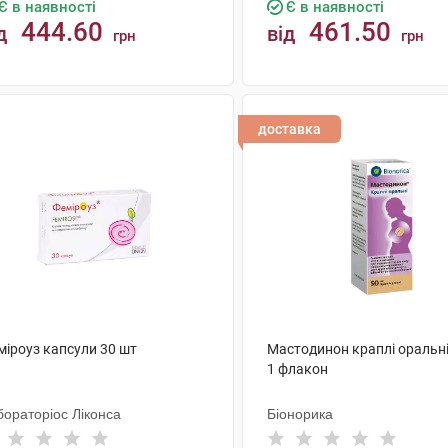
Є в наявності
Є в наявності
444.60
461.50
д
від
грн
грн
КУПИТИ
КУПИТИ
доставка
міроуз капсули 30 шт
Мастодинон краплі оральні
1 флакон
бораторіос Ліконса
Біонорика