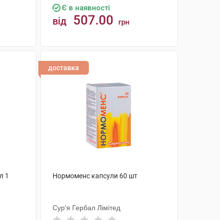
Є в наявності
507.00
від
грн
КУПИТИ
доставка
л 1
Нормоменс капсули 60 шт
Сур'я Гербал Лімітед