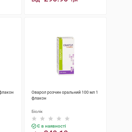
грн
КУПИТИ
 флакон
Оварол розчин оральний 100 мл 1
флакон
Біолік
Є в наявності