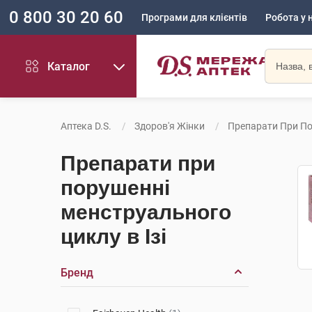
0 800 30 20 60
Програми для клієнтів
Робота у 
Каталог
Аптека D.S.
Здоров'я Жінки
Препарати При По
Препарати при
порушенні
менструального
циклу в Ізі
Бренд