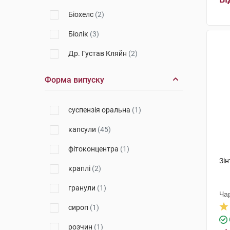
Біохелс
(2)
Біолік
(3)
Др. Густав Кляйн
(2)
Ріхард Біттнер
(3)
Форма випуску
Біхелс
(4)
суспензія оральна
(1)
Ананта Медікеар
(1)
капсули
(45)
Елемент здоров'я
(3)
фітоконцентра
(1)
Фармаком
(5)
Зін
краплі
(2)
Солгар Вітамін енд Херб
(2)
гранули
(1)
Практурі Продактс
(1)
Ча
сироп
(1)
Лабораторіос Ліконса
(1)
розчин
(1)
Біонорика
(5)