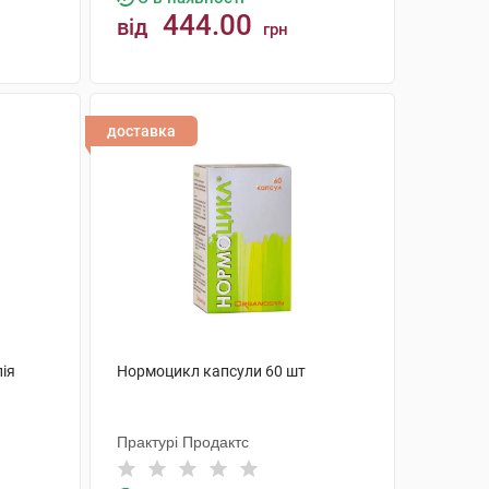
444.00
від
грн
КУПИТИ
доставка
лія
Нормоцикл капсули 60 шт
Практурі Продактс