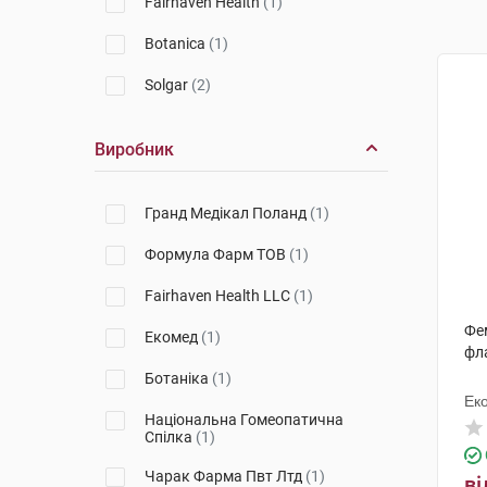
Fairhaven Health
(1)
Botanica
(1)
Solgar
(2)
Виробник
Гранд Медікал Поланд
(1)
Формула Фарм ТОВ
(1)
Fairhaven Health LLC
(1)
Фе
Екомед
(1)
фл
Ботаніка
(1)
Ек
Національна Гомеопатична
Спілка
(1)
Чарак Фарма Пвт Лтд
(1)
ві