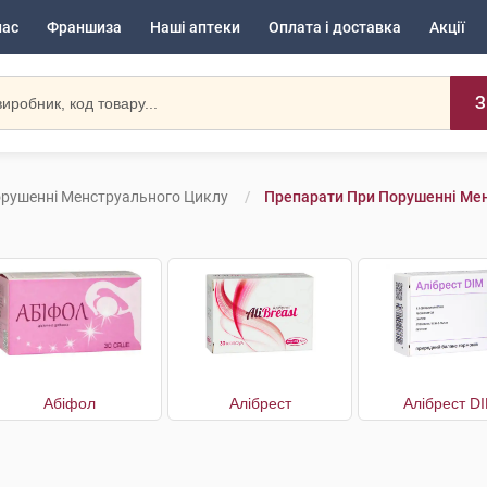
нас
Франшиза
Наші аптеки
Оплата і доставка
Акції
З
рушенні Менструального Циклу
Препарати При Порушенні Менс
Абіфол
Алібрест
Алібрест D