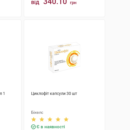
340.10
від
грн
КУПИТИ
л 1
Циклофіт капсули 30 шт
Біхелс
Є в наявності