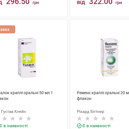
296.50
322.00
д
від
грн
грн
КУПИТИ
КУПИТИ
тавка
алок краплі оральні 50 мл 1
Ременс краплі оральні 20 м
акон
флакон
 Густав Кляйн
Ріхард Біттнер
Є в наявності
Є в наявності