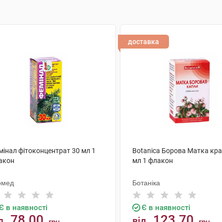
доставка
мінал фітоконцентрат 30 мл 1
Botanica Борова Матка кра
акон
мл 1 флакон
омед
Ботаніка
Є в наявності
Є в наявності
78.00
123.70
д
від