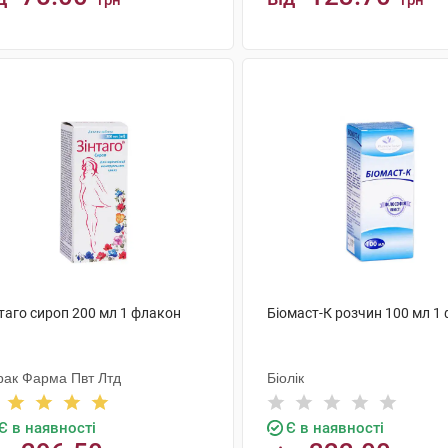
грн
грн
КУПИТИ
КУПИТИ
таго сироп 200 мл 1 флакон
Біомаст-К розчин 100 мл 1
рак Фарма Пвт Лтд
Біолік
Є в наявності
Є в наявності