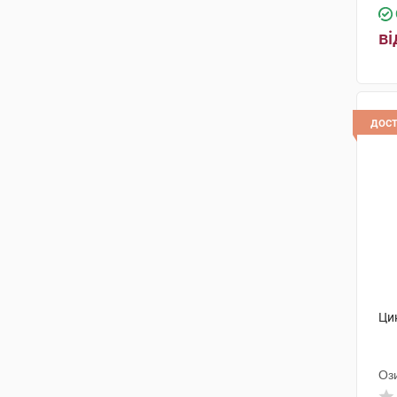
ві
дос
Ци
Оз