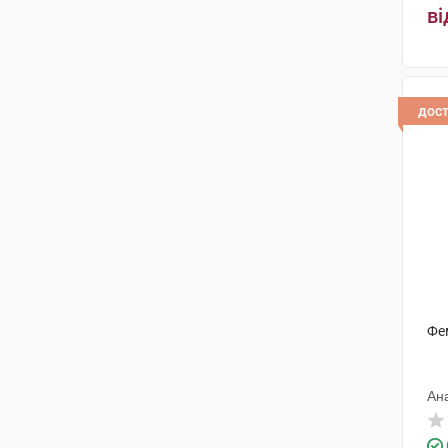
Біологіше Хайльміттель Хеель
ві
(4)
Светан
(2)
Мітек
(1)
дос
Актілайф Нутрішн ТОВ
(2)
Біо Лайт
(1)
Макс Целлєр Зьоне
(1)
Фітопродукт НВЛ
(1)
Д-р Редді'с Лабораторіс
(1)
Томіл Херб Продукт
(1)
Фе
Нутрілінеа
(1)
Ан
Феліцата
(1)
PharmaSuisse Laboratories SpA