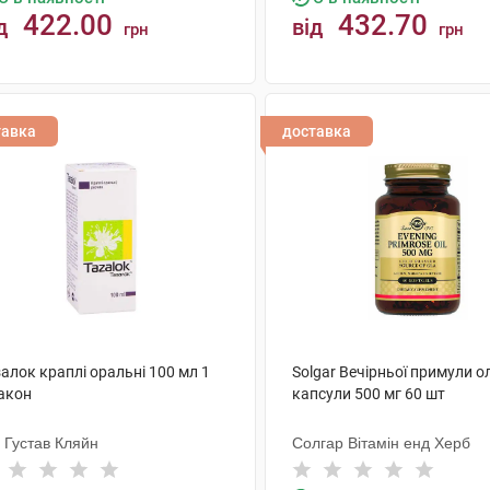
422.00
432.70
д
від
грн
грн
КУПИТИ
КУПИТИ
тавка
доставка
алок краплі оральні 100 мл 1
Solgar Вечірньої примули о
акон
капсули 500 мг 60 шт
 Густав Кляйн
Солгар Вітамін енд Херб