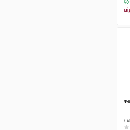
ві
Фе
Ла