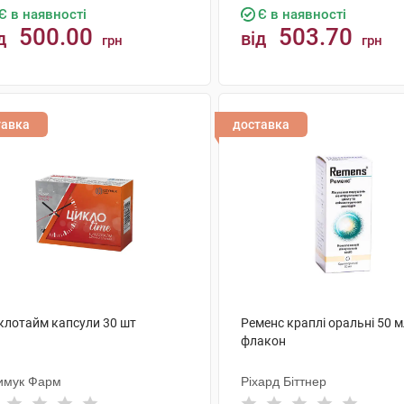
Є в наявності
Є в наявності
500.00
503.70
д
від
грн
грн
КУПИТИ
КУПИТИ
тавка
доставка
клотайм капсули 30 шт
Ременс краплі оральні 50 м
флакон
имук Фарм
Ріхард Біттнер