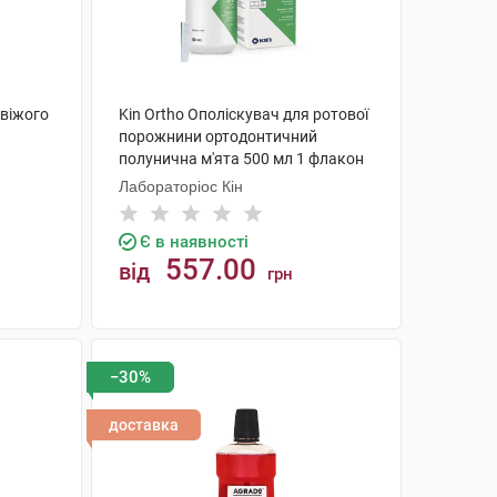
свіжого
Kin Ortho Ополіскувач для ротової
порожнини ортодонтичний
полунична м'ята 500 мл 1 флакон
Лабораторіос Кін
Є в наявності
557.00
від
грн
КУПИТИ
−30%
доставка