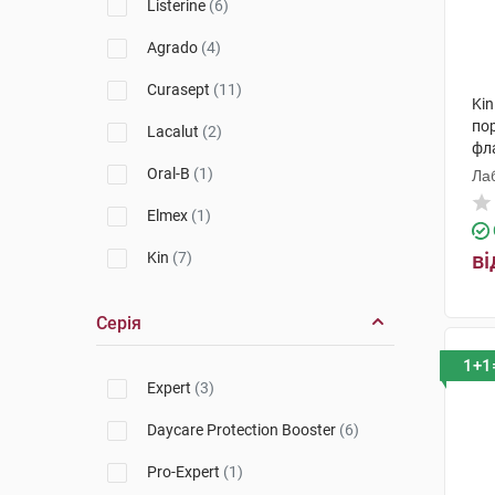
Listerine
(6)
Agrado
(4)
Curasept
(11)
Kin
по
Lacalut
(2)
фл
Oral-B
(1)
Лаб
Elmex
(1)
ві
Kin
(7)
Серія
1+1
Expert
(3)
Daycare Protection Booster
(6)
Pro-Expert
(1)