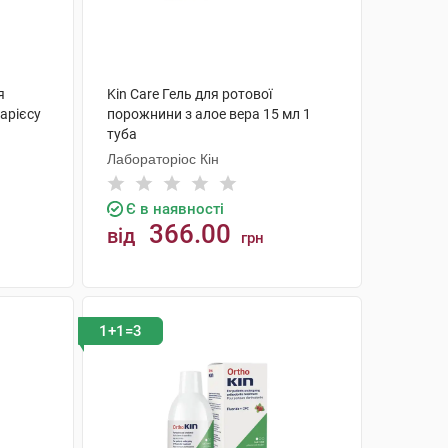
я
Kin Care Гель для ротової
арієсу
порожнини з алое вера 15 мл 1
туба
Лабораторіос Кін
Є в наявності
366.00
від
грн
КУПИТИ
1+1=3