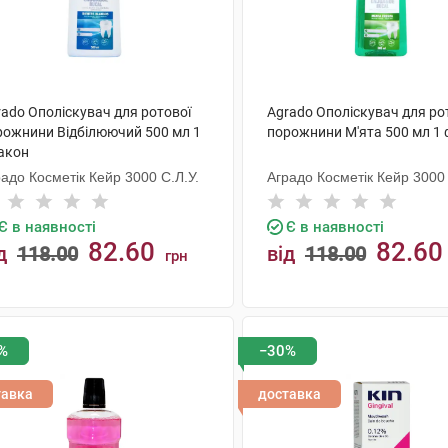
rado Ополіскувач для ротової
Agrado Ополіскувач для ро
рожнини Відбілюючий 500 мл 1
порожнини М'ята 500 мл 1
акон
адо Косметік Кейр 3000 С.Л.У.
Аградо Косметік Кейр 3000 
Є в наявності
Є в наявності
82.60
82.60
д
118.00
від
118.00
грн
КУПИТИ
КУПИТИ
%
−30%
тавка
доставка