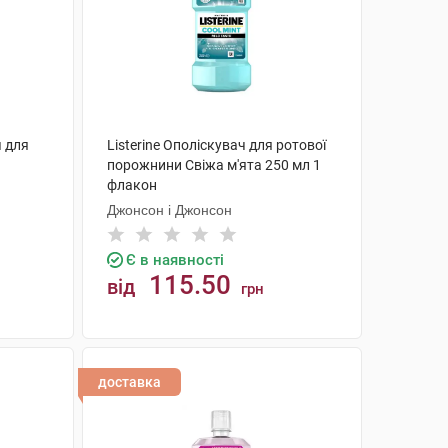
ч для
Listerine Ополіскувач для ротової
порожнини Свіжа м'ята 250 мл 1
флакон
н
Джонсон і Джонсон
Є в наявності
115.50
від
грн
КУПИТИ
доставка