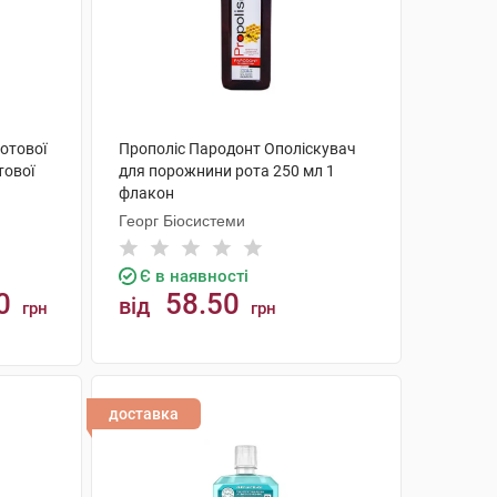
ротової
Прополіс Пародонт Ополіскувач
тової
для порожнини рота 250 мл 1
флакон
Георг Біосистеми
Є в наявності
0
58.50
від
грн
грн
КУПИТИ
доставка