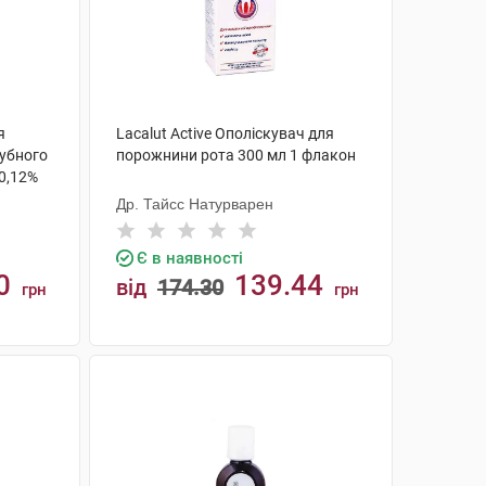
я
Lacalut Active Ополіскувач для
зубного
порожнини рота 300 мл 1 флакон
0,12%
Др. Тайсс Натурварен
Є в наявності
0
139.44
від
174.30
грн
грн
КУПИТИ