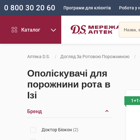
0 800 30 20 60
Програми для клієнтів
Робота у 
Каталог
Аптека D.S.
Догляд За Ротовою Порожниною
Ополіскувачі для
порожнини рота в
Ізі
1+1
Бренд
Доктор Біокон
(2)