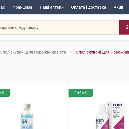
нас
Франшиза
Наші аптеки
Оплата і доставка
Акції
З
Ополіскувачі Для Порожнини Рота
Ополіскувачі Для Порожнини
=3
1+1=3