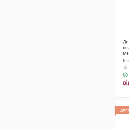
До
по
Ме
Біо
ві
дос