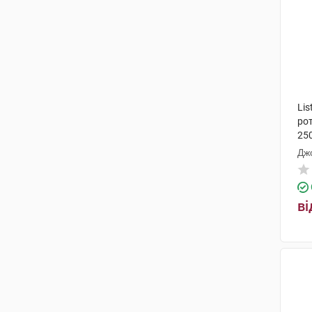
Lis
ро
25
Дж
ві