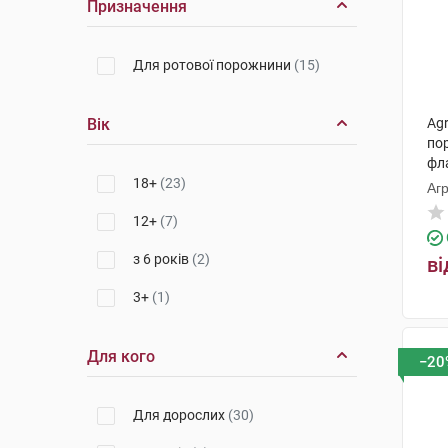
Призначення
Для ротової порожнини
(15)
Вік
Ag
по
фл
18+
(23)
Агр
12+
(7)
з 6 років
(2)
ві
3+
(1)
Для кого
−20
Для дорослих
(30)