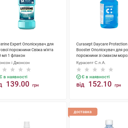
terine Expert Ополіскувач для
Curasept Daycare Protection
тової порожнини Свіжа м'ята
Booster Ополіскувач для ро
0 мл 1 флакон
порожнини зі смаком моро
м'яти 250 мл 1 флакон
онсон і Джонсон
Курасепт С.п.А.
Є в наявності
Є в наявності
139.00
152.10
д
від
грн
грн
КУПИТИ
КУПИТИ
доставка