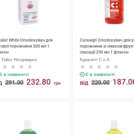
alut White Ополіскувач для
Curasept Ополіскувач для 
тової порожнини 300 мл 1
порожнини зі смаком фрук
акон
сенсації 250 мл 1 флакон
. Тайсс Натурварен
Курасепт С.п.А.
Є в наявності
Є в наявності
232.80
187.0
д
291.00
від
220.00
грн
КУПИТИ
КУПИТИ