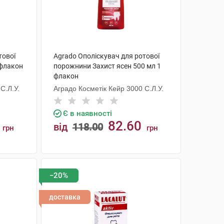
тової
Agrado Ополіскувач для ротової
 флакон
порожнини Захист ясен 500 мл 1
флакон
С.Л.У.
Аградо Косметік Кейр 3000 С.Л.У.
Є в наявності
82.60
від
118.00
грн
грн
КУПИТИ
−20%
доставка