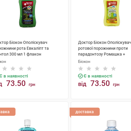
ктор Біокон Ополіскувач
Доктор Біокон Ополіскува
рожнини рота Евкаліпт та
ротової порожнини проти
нтол 300 мл 1 флакон
парадонтозу Ромашка +
календула 250 мл 1 флако
кон
Біокон
Є в наявності
Є в наявності
73.50
73.50
д
від
грн
грн
КУПИТИ
КУПИТИ
тавка
доставка