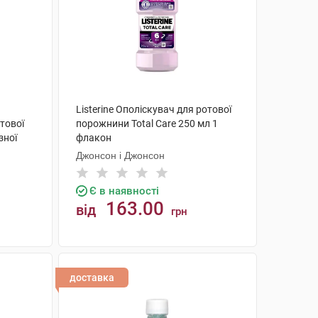
Listerine Ополіскувач для ротової
тової
порожнини Total Care 250 мл 1
зної
флакон
Джонсон і Джонсон
Є в наявності
163.00
від
грн
КУПИТИ
доставка