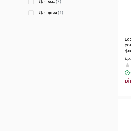
Для всіх
(2)
Для дітей
(1)
Lac
ро
фл
Др
ві