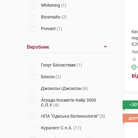
Whitening
(1)
Biosmalto
(2)
Prevent
(1)
Kin
по
0,
Виробник
Лаб
Георг Біосистеми
(1)
ві
Біокон
(2)
Джонсон і Джонсон
(6)
Аградо Косметік Кейр 3000
−30
С.Л.У.
(4)
НПА "Одеська біотехнологія"
(5)
дос
Курасепт С.п.А.
(11)