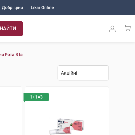
Добрі ціни
Likar Online
НАЙТИ
 Рота В Ізі
1+1=3