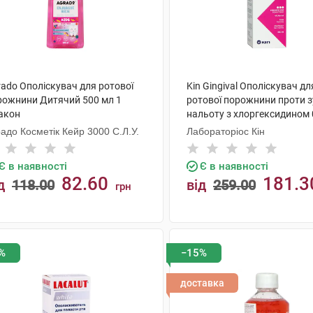
rado Ополіскувач для ротової
Kin Gingival Ополіскувач дл
рожнини Дитячий 500 мл 1
ротової порожнини проти 
акон
нальоту з хлоргексидином 
250 мл 1 флакон
адо Косметік Кейр 3000 С.Л.У.
Лабораторіос Кін
Є в наявності
Є в наявності
82.60
181.3
д
118.00
від
259.00
грн
КУПИТИ
КУПИТИ
%
−15%
доставка