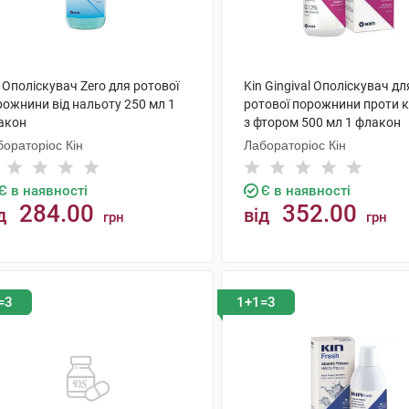
 Ополіскувач Zero для ротової
Kin Gingival Ополіскувач дл
рожнини від нальоту 250 мл 1
ротової порожнини проти к
акон
з фтором 500 мл 1 флакон
ораторіос Кін
Лабораторіос Кін
Є в наявності
Є в наявності
284.00
352.00
д
від
грн
грн
КУПИТИ
КУПИТИ
=3
1+1=3