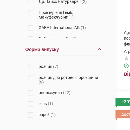
Др. Тайсс Натурварен
(2)
Проктер енд Гембл
Мануфекчурінг
(1)
GABA International AG
(1)
Ag
по
Лабораторіос Кін
(7)
фл
Форма випуску
Агр
розчин
(7)
ві
розчин для ротової порожнини
(9)
ополіскувач
(22)
−30
гель
(1)
дос
спрей
(1)