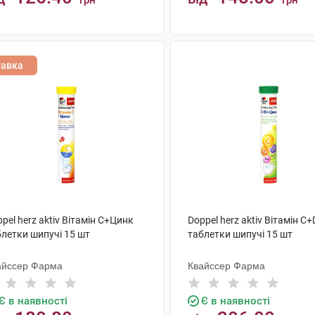
грн
грн
КУПИТИ
КУПИТИ
тавка
pel herz aktiv Вітамін С+Цинк
Doppel herz aktiv Вітамін 
блетки шипучі 15 шт
таблетки шипучі 15 шт
айссер Фарма
Квайссер Фарма
Є в наявності
Є в наявності