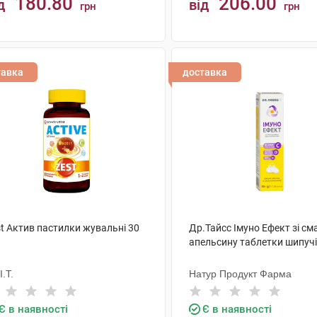
180.80
206.00
д
від
грн
грн
КУПИТИ
КУПИТИ
тавка
доставка
st Актив пастилки жувальні 30
Др.Тайсс Імуно Ефект зі с
апельсину таблетки шипучі
I.T.
Натур Продукт Фарма
Є в наявності
Є в наявності