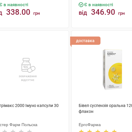
Є в наявності
Є в наявності
338.00
346.90
д
від
грн
грн
КУПИТИ
КУПИТИ
доставка
трімакс 2000 Імуно капсули 30
Бівел суспензія оральна 12
флакон
стер Фарм Польска
ЕргоФарма