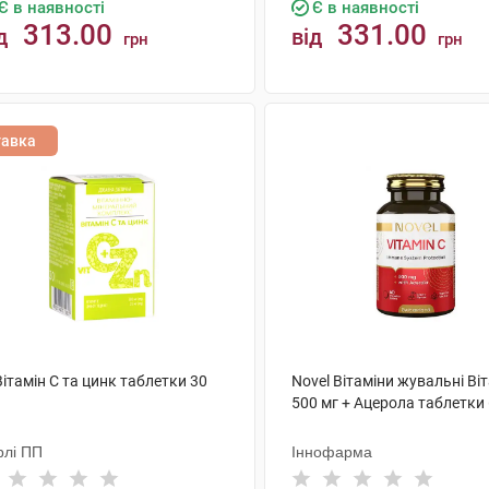
Є в наявності
Є в наявності
313.00
331.00
д
від
грн
грн
КУПИТИ
КУПИТИ
тавка
Вітамін С та цинк таблетки 30
Novel Вітаміни жувальні Віт
500 мг + Ацерола таблетки
рлі ПП
Іннофарма