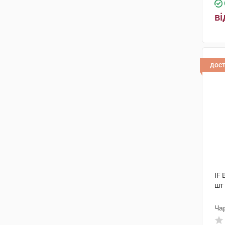
ві
дос
IF 
шт
Ча