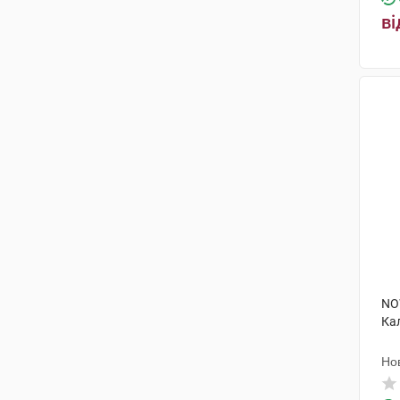
ві
NO
Ка
Но