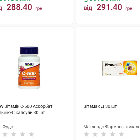
288.40
291.40
д
від
грн
грн
КУПИТИ
КУПИТИ
W Вітамін С-500 Аскорбат
Вітамак Д 30 шт
льцію-С капсули 30 шт
в Фудс
Маклеодс Фармасьютикал