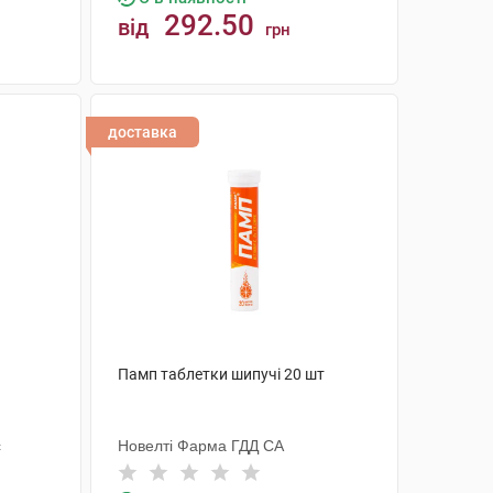
292.50
від
грн
КУПИТИ
доставка
Памп таблетки шипучі 20 шт
с
Новелті Фарма ГДД СА