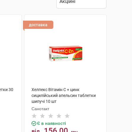
доставка
етки 30
Хелпекс Вітамін С + цинк
сицилійський апельсин таблетки
шипучі 10 шт
Санотакт
Є в наявності
156.00
від