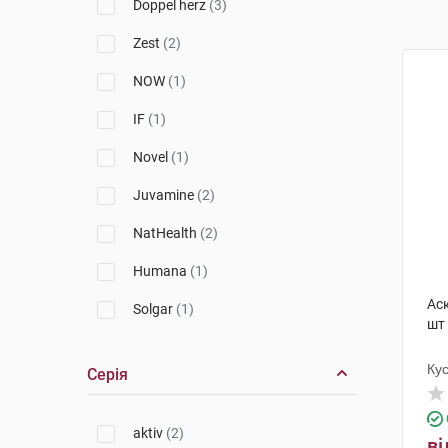
Doppel herz
(3)
Zest
(2)
NOW
(1)
IF
(1)
Novel
(1)
Juvamine
(2)
NatHealth
(2)
Humana
(1)
Ас
Solgar
(1)
шт
Orthomol
(1)
Ку
Серія
aktiv
(2)
ві