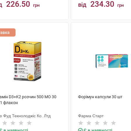
226.50
234.30
д
від
грн
грн
КУПИТИ
КУПИТИ
тавка
тамін D3+K2 розчин 500 МО 30
Форімун капсули 30 шт
 1 флакон
ю Фуд Текнолоджіс Ко. Лтд
Фарма Старт
Є в наявності
Є в наявності