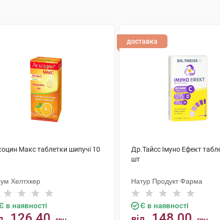
доставка
коцин Макс таблетки шипучі 10
Др.Тайсс Імуно Ефект табл
шт
сум Хелтхкер
Натур Продукт Фарма
Є в наявності
Є в наявності
126.40
148.00
д
від