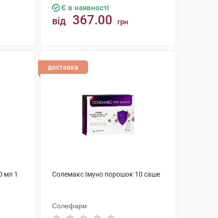
Є в наявності
367.00
від
грн
КУПИТИ
доставка
0 мл 1
Солемакс Імуно порошок 10 саше
Солефарм