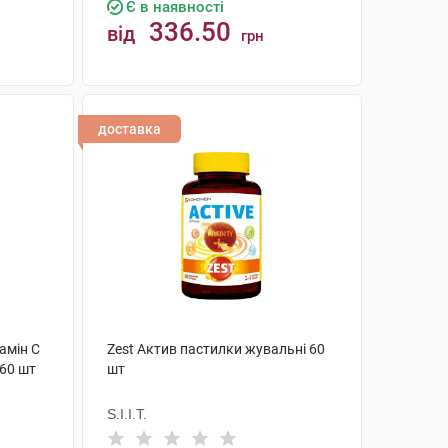
Є в наявності
336.50
від
грн
КУПИТИ
доставка
амін C
Zest Актив пастилки жувальні 60
 60 шт
шт
S.I.I.T.