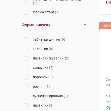
ві
(1)
Фарма Старт
(1)
Київський вітамінний завод
(1)
Форма випуску
дос
Нов Фудс
(1)
таблетки шипучі
(6)
Озимук Фарм
(1)
таблетки
(8)
Маклеодс Фармасьютикалс
(1)
пастилки жувальні
(2)
Новелті Фарма ГДД СА
(1)
капсули
(15)
Чарлі ПП
(1)
порошок
(3)
Іннофарма
(1)
Ze
шт
розчин
(1)
Мастер Фарм Польска
(1)
суспензія оральна
(1)
S.I.
ЕргоФарма
(1)
пастилки
(2)
Фіторія
(1)