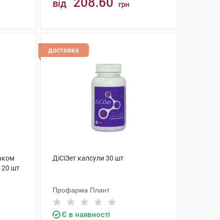
208.60
від
грн
КУПИТИ
доставка
маком
ДіСіЗет капсули 30 шт
 20 шт
Профарма Плант
Є в наявності