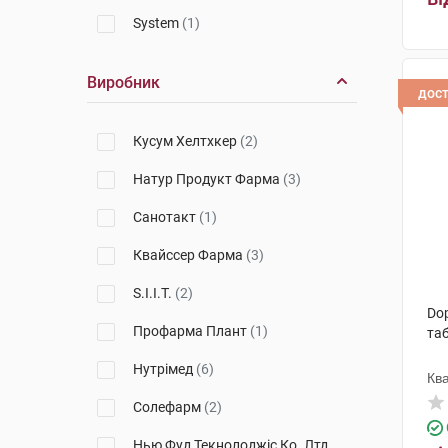
System
(1)
Виробник
дос
Кусум Хелтхкер
(2)
Натур Продукт Фарма
(3)
Санотакт
(1)
Квайссер Фарма
(3)
S.I.I.T.
(2)
Dop
Профарма Плант
(1)
та
Нутрімед
(6)
Кв
Солефарм
(2)
Нью Фуд Текнолоджіс Ко. Лтд