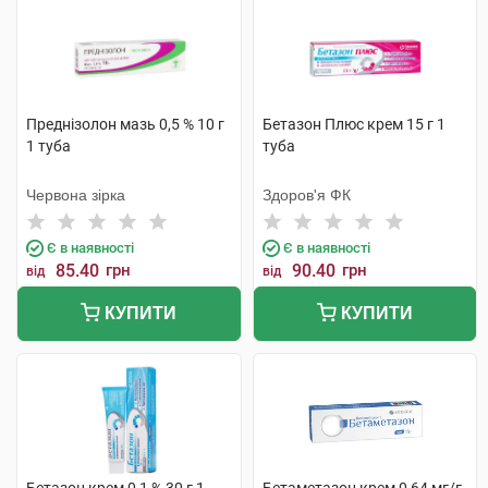
Преднізолон мазь 0,5 % 10 г
Бетазон Плюс крем 15 г 1
1 туба
туба
Червона зірка
Здоров'я ФК
Є в наявності
Є в наявності
85.40
грн
90.40
грн
від
від
КУПИТИ
КУПИТИ