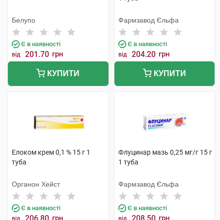
Белупо
Фармзавод Єльфа
Є в наявності
Є в наявності
201.70
грн
204.20
грн
від
від
КУПИТИ
КУПИТИ
Елоком крем 0,1 % 15 г 1
Флуцинар мазь 0,25 мг/г 15 г
туба
1 туба
Органон Хейст
Фармзавод Єльфа
Є в наявності
Є в наявності
206.80
грн
208.50
грн
від
від