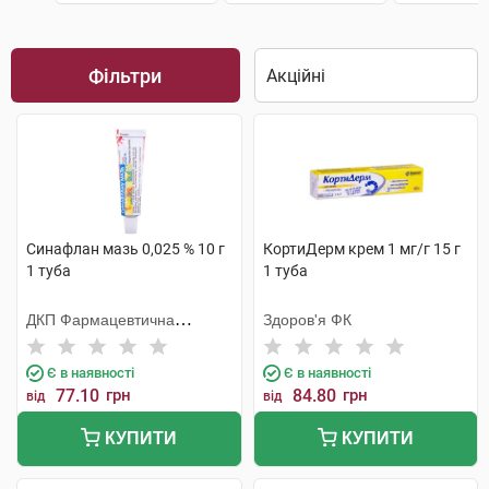
Фільтри
Синафлан мазь 0,025 % 10 г
КортиДерм крем 1 мг/г 15 г
1 туба
1 туба
ДКП Фармацевтична
Здоров'я ФК
фабрика
Є в наявності
Є в наявності
77.10
грн
84.80
грн
від
від
КУПИТИ
КУПИТИ