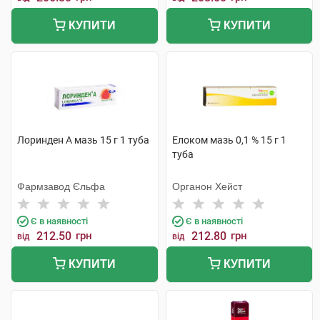
КУПИТИ
КУПИТИ
Лоринден А мазь 15 г 1 туба
Елоком мазь 0,1 % 15 г 1
туба
Фармзавод Єльфа
Органон Хейст
Є в наявності
Є в наявності
212.50
грн
212.80
грн
від
від
КУПИТИ
КУПИТИ