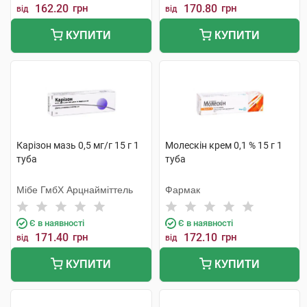
162.20
грн
170.80
грн
від
від
КУПИТИ
КУПИТИ
Карiзон мазь 0,5 мг/г 15 г 1
Молескін крем 0,1 % 15 г 1
туба
туба
Мібе ГмбХ Арцнайміттель
Фармак
Є в наявності
Є в наявності
171.40
грн
172.10
грн
від
від
КУПИТИ
КУПИТИ