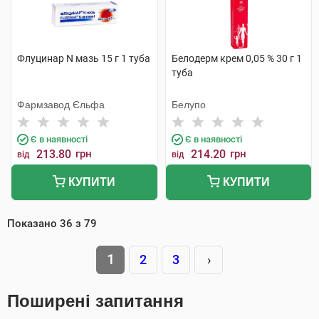
Флуцинар N мазь 15 г 1 туба
Белодерм крем 0,05 % 30 г 1
туба
Фармзавод Єльфа
Белупо
Є в наявності
Є в наявності
213.80
грн
214.20
грн
від
від
КУПИТИ
КУПИТИ
Показано
36
з
79
1
2
3
›
Поширені запитання