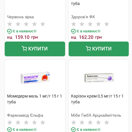
туба
Червона зірка
Здоров'я ФК
Є в наявності
Є в наявності
159.10
грн
162.20
грн
від
від
КУПИТИ
КУПИТИ
Момедерм мазь 1 мг/г 15 г 1
Карiзон крем 0,5 мг/г 15 г 1
туба
туба
Фармзавод Єльфа
Мібе ГмбХ Арцнайміттель
Є в наявності
Є в наявності