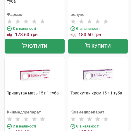
туба
Фармак
Белупо
Є в наявності
Є в наявності
178.60
грн
180.60
грн
від
від
КУПИТИ
КУПИТИ
Триакутан мазь 15 г 1 туба
Триакутан крем 15 г 1 туба
Київмедпрепарат
Київмедпрепарат
Є в наявності
Є в наявності