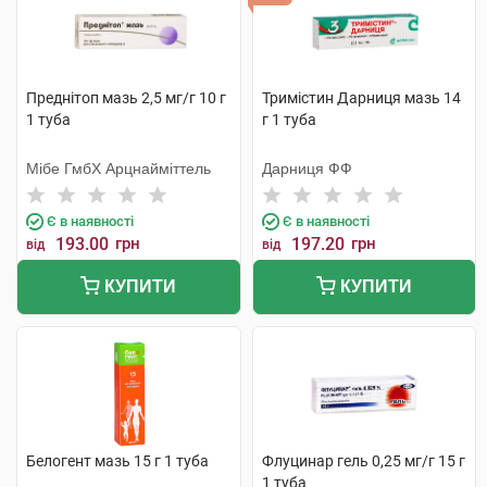
Преднітоп мазь 2,5 мг/г 10 г
Тримістин Дарниця мазь 14
1 туба
г 1 туба
Мібе ГмбХ Арцнайміттель
Дарниця ФФ
Є в наявності
Є в наявності
193.00
грн
197.20
грн
від
від
КУПИТИ
КУПИТИ
Белогент мазь 15 г 1 туба
Флуцинар гель 0,25 мг/г 15 г
1 туба