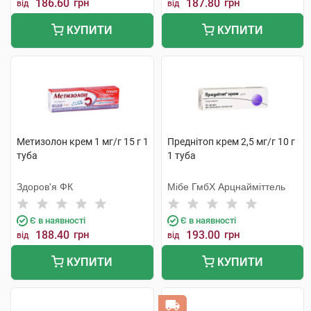
186.60
грн
187.80
грн
від
від
КУПИТИ
КУПИТИ
Метизолон крем 1 мг/г 15 г 1
Преднітоп крем 2,5 мг/г 10 г
туба
1 туба
Здоров'я ФК
Мібе ГмбХ Арцнайміттель
Є в наявності
Є в наявності
188.40
грн
193.00
грн
від
від
КУПИТИ
КУПИТИ