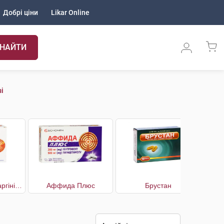
Добрі ціни
Likar Online
НАЙТИ
і
Аффида Макс з аргініном
Аффида Плюс
Брустан