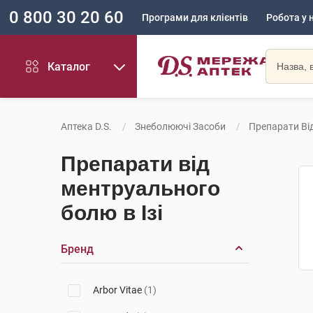
0 800 30 20 60
Програми для клієнтів
Робота у 
Каталог
Аптека D.S.
Знеболюючі Засоби
Препарати Ві
Препарати від
ментруального
болю в Ізі
Бренд
Arbor Vitae
(1)