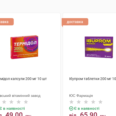
тавка
доставка
мідол капсули 200 мг 10 шт
Ібупром таблетки 200 мг 1
вський вітамінний завод
ЮС Фармація
Є в наявності
Є в наявності
49.00
65.90
д
від