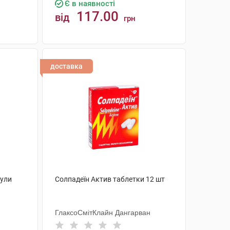
Є в наявності
117.00
від
грн
КУПИТИ
доставка
сули
Солпадеїн Актив таблетки 12 шт
ГлаксоСмітКлайн Дангарван