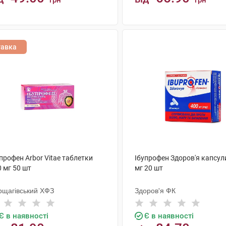
грн
грн
КУПИТИ
КУПИТИ
тавка
профен Arbor Vitae таблетки
Ібупрофен Здоров'я капсул
 мг 50 шт
мг 20 шт
рщагівський ХФЗ
Здоров'я ФК
Є в наявності
Є в наявності