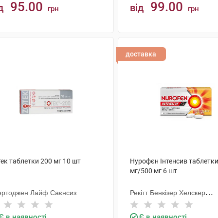
95.00
99.00
д
від
грн
грн
КУПИТИ
КУПИТИ
доставка
ек таблетки 200 мг 10 шт
Нурофєн Інтенсив таблетки
мг/500 мг 6 шт
ертоджен Лайф Саєнсиз
Рекітт Бенкізер Хелскер
Інтернешнл
Є в наявності
Є в наявності