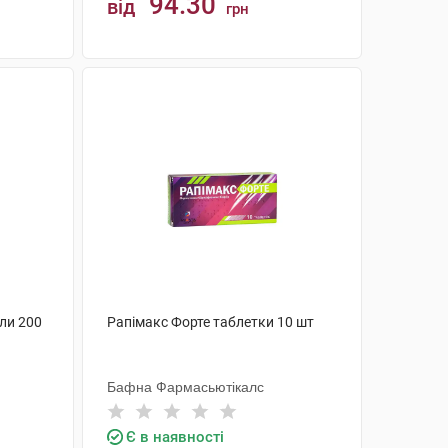
94.30
від
грн
КУПИТИ
ли 200
Рапімакс Форте таблетки 10 шт
Бафна Фармасьютікалс
Є в наявності