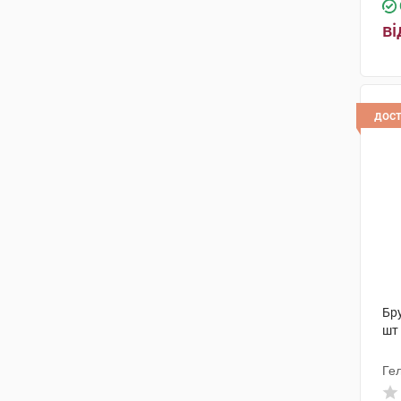
ві
дос
Бру
шт
Гел