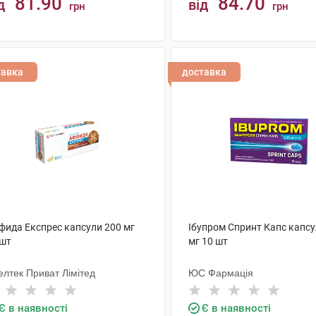
81.90
84.70
д
від
грн
грн
КУПИТИ
КУПИТИ
тавка
доставка
фида Експрес капсули 200 мг
Ібупром Спринт Капс капсу
 шт
мг 10 шт
елтек Приват Лімітед
ЮС Фармація
Є в наявності
Є в наявності