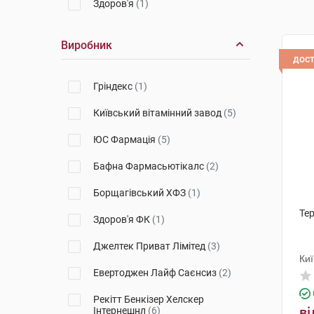
Здоров'я
(1)
Виробник
дос
Гріндекс
(1)
Київський вітамінний завод
(5)
ЮС Фармація
(5)
Бафна Фармасьютікалс
(2)
Борщагівський ХФЗ
(1)
Тер
Здоров'я ФК
(1)
Джелтек Приват Лімітед
(3)
Киї
Евертоджен Лайф Саєнсиз
(2)
Рекітт Бенкізер Хелскер
ві
Інтернешнл
(6)