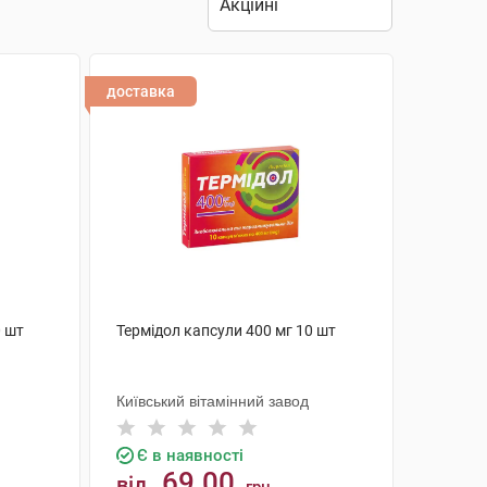
доставка
0 шт
Термідол капсули 400 мг 10 шт
Київський вітамінний завод
Є в наявності
69.00
від