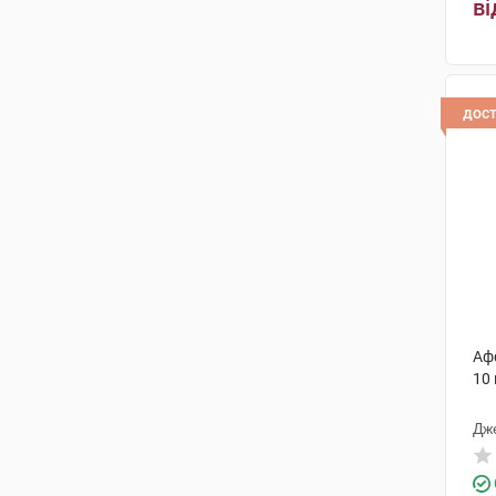
ві
Фамар
(1)
Сан Фармасьютикал Індастріз
(1)
дос
Корпорація Здоров'я
(1)
Драгенофарм Апотекер Пюшл
(1)
Ронтіс Хеллас Медікал енд
Фармасьютікал Продактс С.А.
(1)
Олів Хелскер
(2)
Технолог
(1)
Аф
10
Толл Мануфактурінг Сервісез
(1)
Дж
Аббві
(1)
Мега Лайфсайенсіз
(2)