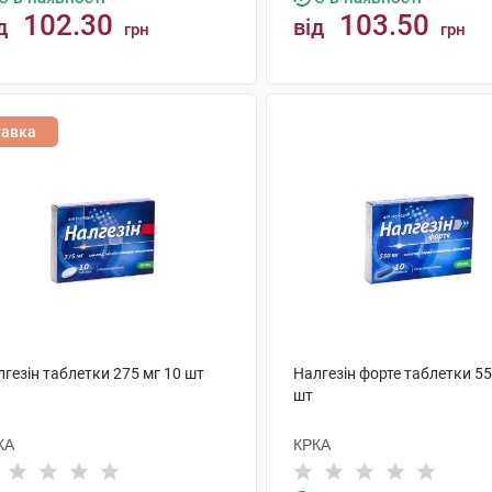
102.30
103.50
д
від
грн
грн
КУПИТИ
КУПИТИ
тавка
гезін таблетки 275 мг 10 шт
Налгезін форте таблетки 55
шт
КА
КРКА