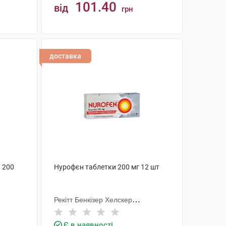
101.40
від
грн
КУПИТИ
доставка
 200
Нурофєн таблетки 200 мг 12 шт
Рекітт Бенкізер Хелскер
Інтернешнл
Є в наявності