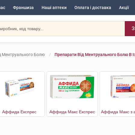
нас
Франшиза
Наші аптеки
Оплата і доставка
Акції
З
д Ментруального Болю
Препарати Від Ментруального Болю В Із
Аффида Експрес
Аффида Макс Експрес