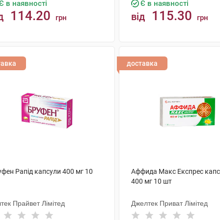
Є в наявності
Є в наявності
114.20
115.30
д
від
грн
грн
КУПИТИ
КУПИТИ
тавка
доставка
фен Рапід капсули 400 мг 10
Аффида Макс Експрес кап
400 мг 10 шт
тек Прайвет Лімітед
Джелтек Приват Лімітед