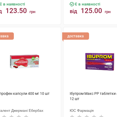
Є в наявності
Є в наявності
123.50
125.00
д
від
грн
грн
КУПИТИ
КУПИТИ
тавка
доставка
упрофен капсули 400 мг 10 шт
Ібупром Макс РР таблетки 
12 шт
талент Джермані Ебербах
ЮС Фармація