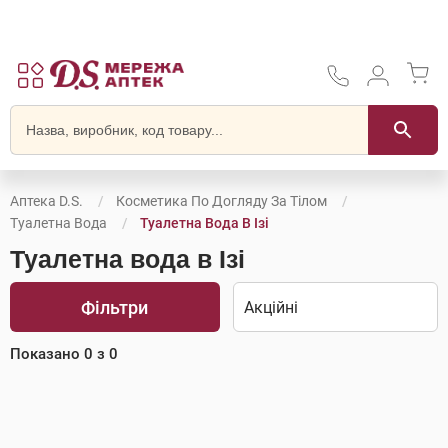
Аптека D.S.
Косметика По Догляду За Тілом
Туалетна Вода
Туалетна Вода В Ізі
Туалетна вода в Ізі
Фільтри
Показано
0
з
0