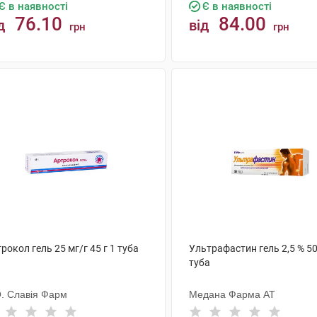
Є в наявності
Є в наявності
76.10
84.00
д
від
грн
грн
КУПИТИ
КУПИТИ
рокол гель 25 мг/г 45 г 1 туба
Ультрафастин гель 2,5 % 50
туба
О. Славія Фарм
Медана Фарма АТ