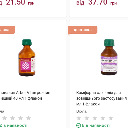
21.50
37.70
д
від
грн
грн
КУПИТИ
КУПИТИ
тавка
доставка
новазин Arbor Vitae розчин
Камфорна олія олія для
нішній 40 мл 1 флакон
зовнішнього застосування 
мл 1 флакон
ола
Віола
Є в наявності
Є в наявності