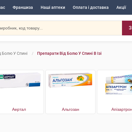
нас
Франшиза
Наші аптеки
Оплата і доставка
Акції
З
д Болю У Спині
Препарати Від Болю У Спині В Ізі
Аертал
Альгозан
Апізартро