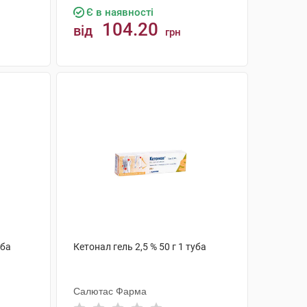
Є в наявності
104.20
від
грн
КУПИТИ
уба
Кетонал гель 2,5 % 50 г 1 туба
Салютас Фарма