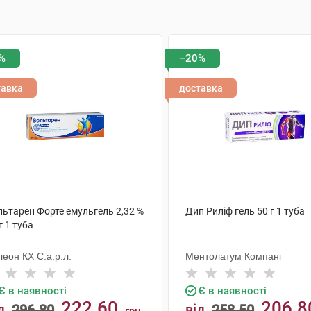
%
−20%
тавка
доставка
льтарен Форте емульгель 2,32 %
Дип Риліф гель 50 г 1 туба
г 1 туба
еон КХ С.а.р.л.
Ментолатум Компані
Є в наявності
Є в наявності
222.60
206.8
д
296.80
від
258.50