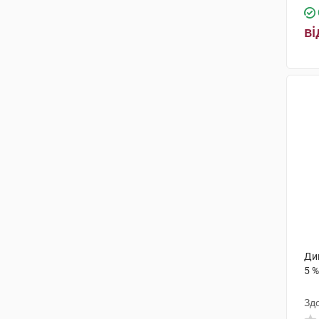
ві
Ди
5 %
Зд