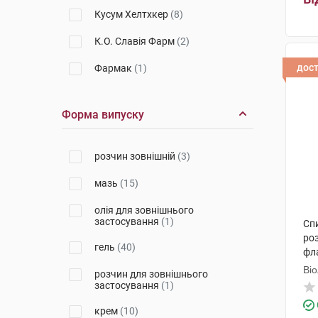
Кусум Хелтхкер
(8)
К.О. Славія Фарм
(2)
дос
Фармак
(1)
Салютас Фарма
(6)
Форма випуску
Енк'юб Етікалз
(3)
Емамі
(1)
розчин зовнішній
(3)
Менаріні Мануфактурінг
(2)
мазь
(15)
Дельта Медікел Промоушнз
(5)
олія для зовнішнього
застосування
(1)
Сп
Дарниця ФФ
(2)
роз
гель
(40)
фл
Гедеон Ріхтер
(2)
Ві
розчин для зовнішнього
ДКП Фармацевтична фабрика
застосування
(1)
(2)
крем
(10)