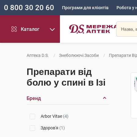
0 800 30 20 60
Програми для клієнтів
Робота у 
Каталог
Аптека D.S.
Знеболюючі Засоби
Препарати Ві
Препарати від
болю у спині в Ізі
Бренд
Arbor Vitae
(4)
Здоров'я
(1)