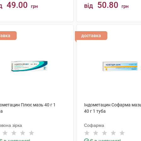
49.00
50.80
д
від
грн
грн
КУПИТИ
КУПИТИ
тавка
доставка
дометацин Плюс мазь 40 г 1
Індометацин Софарма мазь
ба
40 г 1 туба
вона зірка
Софарма