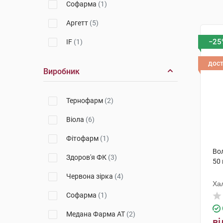
Софарма
(1)
Аргетт
(5)
−25
IF
(1)
дос
Виробник
Тернофарм
(2)
Віола
(6)
Фітофарм
(1)
Во
Здоров'я ФК
(3)
50 
Червона зірка
(4)
Хал
Софарма
(1)
Медана Фарма АТ
(2)
ві