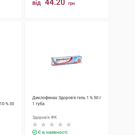
44.20
від
грн
КУПИТИ
Диклофенак Здоров'я гель 1 % 50 г
10 % 30
1 туба
Здоров'я ФК
Є в наявності