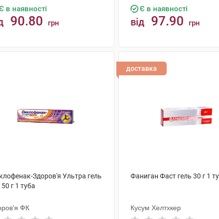
Є в наявності
Є в наявності
90.80
97.90
д
від
грн
грн
КУПИТИ
КУПИТИ
доставка
клофенак-Здоров'я Ультра гель
Фаниган Фаст гель 30 г 1 т
 50 г 1 туба
оров'я ФК
Кусум Хелтхкер