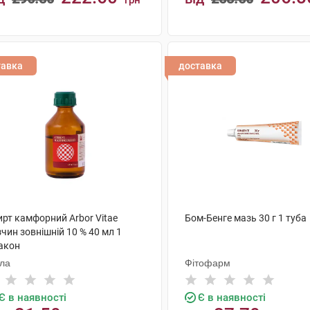
грн
КУПИТИ
КУПИТИ
тавка
доставка
ирт камфорний Arbor Vitae
Бом-Бенге мазь 30 г 1 туба
чин зовнішній 10 % 40 мл 1
акон
ола
Фітофарм
Є в наявності
Є в наявності