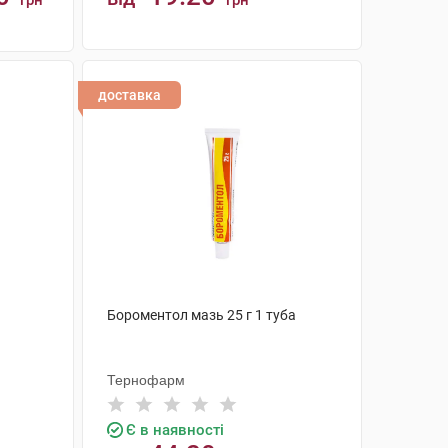
грн
грн
КУПИТИ
доставка
Бороментол мазь 25 г 1 туба
Тернофарм
Є в наявності