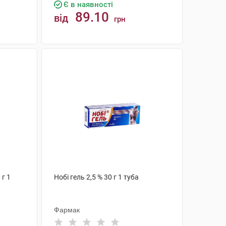
Є в наявності
89.10
від
грн
КУПИТИ
 г 1
Нобі гель 2,5 % 30 г 1 туба
Фармак