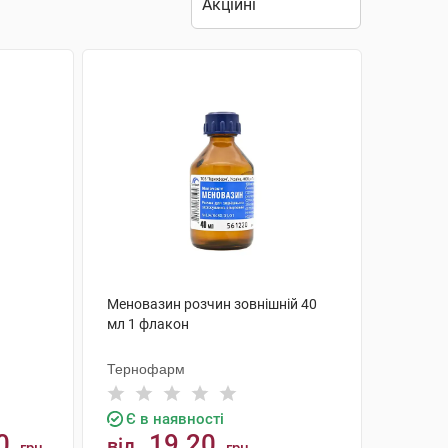
Меновазин розчин зовнішній 40
мл 1 флакон
Тернофарм
Є в наявності
0
19.20
від