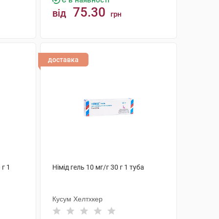
Є в наявності
75.30
від
грн
КУПИТИ
доставка
 г 1
Німід гель 10 мг/г 30 г 1 туба
Кусум Хелтхкер