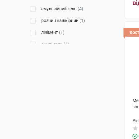
Меркле
(7)
ві
емульсійний гель
(4)
Ментолатум Компані
(3)
розчин нашкірний
(1)
Др. Тайсс Натурварен
(5)
лінімент
(1)
дос
Д-р Редді'с Лабораторіс
(1)
емульгель
(4)
Наброс Фарма Пвт
(1)
пластир
(3)
Фарбіл Вальтроп
(1)
спрей
(1)
Ліхтенхельдт
(1)
Долоргіт
(5)
Халеон КХ С.а.р.л.
(4)
Ме
зов
Уорлд Медицин Ілач Сан. Ве
Тідж
(1)
Ві
Колеп Бад Шмідеберг
(1)
Гріндекс
(1)