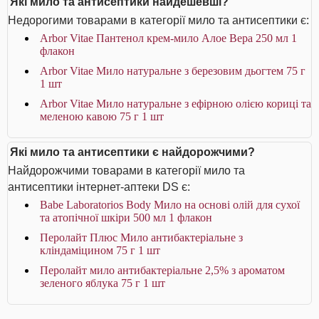
Які мило та антисептики найдешевші?
Недорогими товарами в категорії мило та антисептики є:
Arbor Vitae Пантенол крем-мило Алое Вера 250 мл 1
флакон
Arbor Vitae Мило натуральне з березовим дьогтем 75 г
1 шт
Arbor Vitae Мило натуральне з ефірною олією кориці та
меленою кавою 75 г 1 шт
Які мило та антисептики є найдорожчими?
Найдорожчими товарами в категорії мило та
антисептики інтернет-аптеки DS є:
Babe Laboratorios Body Мило на основі олій для сухої
та атопічної шкіри 500 мл 1 флакон
Перолайт Плюс Мило антибактеріальне з
кліндаміцином 75 г 1 шт
Перолайт мило антибактеріальне 2,5% з ароматом
зеленого яблука 75 г 1 шт