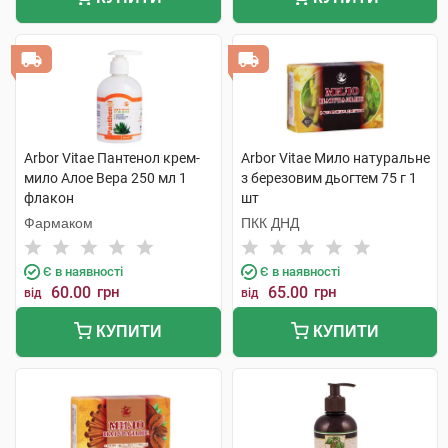
Arbor Vitae Пантенол крем-
Arbor Vitae Мило натуральне
мило Алое Вера 250 мл 1
з березовим дьогтем 75 г 1
флакон
шт
Фармаком
ПКК ДНД
Є в наявності
Є в наявності
60.00
грн
65.00
грн
від
від
КУПИТИ
КУПИТИ