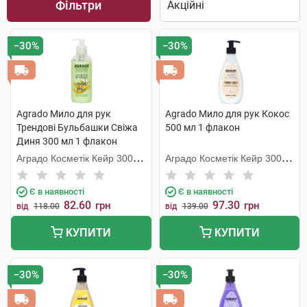
Фільтри
−30%
−30%
Agrado Мило для рук
Agrado Мило для рук Кокос
Трендові Бульбашки Свіжа
500 мл 1 флакон
Диня 300 мл 1 флакон
Аградо Косметік Кейр 3000
Аградо Косметік Кейр 3000
С.Л.У.
С.Л.У.
Є в наявності
Є в наявності
82.60
97.30
грн
грн
від
118.00
від
139.00
КУПИТИ
КУПИТИ
−30%
−30%