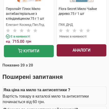
Перолайт Плюс Мило
Flora Secret Мило Чайне
антибактеріальне з
дерево 75 г 1 шт
кліндаміцином 75 г 1 шт
Елегант Космед Пвт.Лтд.
ПКК ДНД
Є в наявності
Немає в наявності
715.00
грн
від
АНАЛОГИ
КУПИТИ
Показано
20
з
20
Поширені запитання
Яка ціна на мило та антисептики ?
Вартість товару в каталозі мило та антисептики
починається від 60 грн.