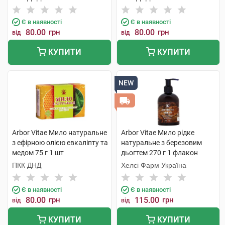
шт
Є в наявності
Є в наявності
80.00
грн
80.00
грн
від
від
КУПИТИ
КУПИТИ
NEW
Arbor Vitae Мило натуральне
Arbor Vitae Мило рідке
з ефірною олією евкаліпту та
натуральне з березовим
медом 75 г 1 шт
дьогтем 270 г 1 флакон
ПКК ДНД
Хелсі Фарм Україна
Є в наявності
Є в наявності
80.00
грн
115.00
грн
від
від
КУПИТИ
КУПИТИ