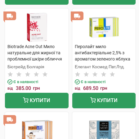
Biotrade Acne Out Мило
Перолайт мило
натуральне для жирної та
антибактеріальне 2,5% з
проблемної шкіри обличчя
ароматом зеленого яблука
та тіла 100 г 1 шт
75 г 1 шт
Біотрейд Болгарія
Елегант Космед Пвт.Лтд.
Є в наявності
Є в наявності
385.00
грн
689.50
грн
від
від
КУПИТИ
КУПИТИ