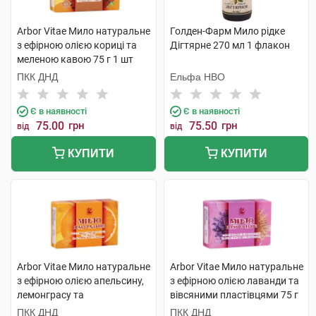
Arbor Vitae Мило натуральне
Голден-Фарм Мило рідке
з ефірною олією кориці та
Дігтярне 270 мл 1 флакон
меленою кавою 75 г 1 шт
ПКК ДНД
Ельфа НВО
Є в наявності
Є в наявності
75.00
грн
75.50
грн
від
від
КУПИТИ
КУПИТИ
Arbor Vitae Мило натуральне
Arbor Vitae Мило натуральне
з ефірною олією апельсину,
з ефірною олією лаванди та
лемонграсу та
вівсяними пластівцями 75 г
апельсиновою цедрою 75 г 1
1 шт
ПКК ДНД
ПКК ДНД