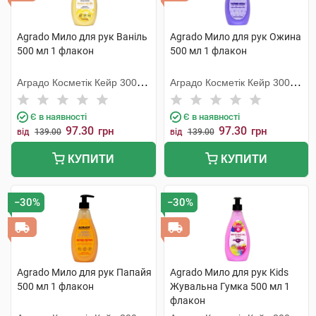
Agrado Мило для рук Ваніль
Agrado Мило для рук Ожина
500 мл 1 флакон
500 мл 1 флакон
Аградо Косметік Кейр 3000
Аградо Косметік Кейр 3000
С.Л.У.
С.Л.У.
Є в наявності
Є в наявності
97.30
97.30
грн
грн
від
139.00
від
139.00
КУПИТИ
КУПИТИ
−30%
−30%
Agrado Мило для рук Папайя
Agrado Мило для рук Kids
500 мл 1 флакон
Жувальна Гумка 500 мл 1
флакон