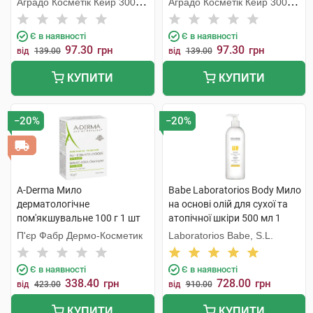
Аградо Косметік Кейр 3000
Аградо Косметік Кейр 3000
С.Л.У.
С.Л.У.
Є в наявності
Є в наявності
97.30
97.30
грн
грн
від
139.00
від
139.00
КУПИТИ
КУПИТИ
−20%
−20%
A-Derma Мило
Babe Laboratorios Body Мило
дерматологічне
на основі олій для сухої та
пом'якшувальне 100 г 1 шт
атопічної шкіри 500 мл 1
флакон
П'єр Фабр Дермо-Косметик
Laboratorios Babe, S.L.
Є в наявності
Є в наявності
338.40
728.00
грн
грн
від
423.00
від
910.00
КУПИТИ
КУПИТИ