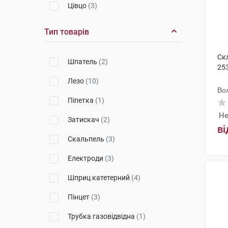
Цівцо
(3)
Бектон Дікінсон
(2)
Тип товарів
Київгума
(1)
Ск
Шпатель
(2)
Сургівелл
(3)
253
Лезо
(10)
Хірана Інджекта
(1)
Во
Піпетка
(1)
Б.Браун Мілсанджен ЕйДжі
(1)
Не
Затискач
(2)
TECHNOCLIP
(2)
ві
Скальпель
(3)
Китай
(1)
Електроди
(3)
Медбар Тіббі Малземелер
(3)
Шприц катетерний
(4)
Меріл Ендо Сарджері
(3)
Пінцет
(3)
Телефлекс Медікал
(2)
Трубка газовідвідна
(1)
Dr. Claus Pharma GmbH
(1)