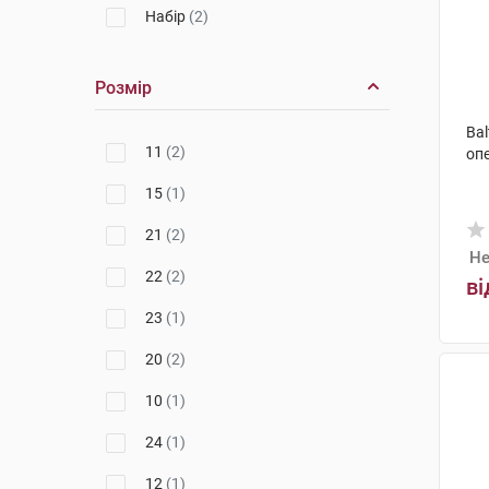
Набір
(2)
Медак
(2)
Стакан
(2)
Pure Encapsulations
(1)
Розмір
Голка
(5)
Bal
Катетер
(2)
11
(2)
оп
Ножиці
(1)
15
(1)
Окуляри для фототерапії
(2)
21
(2)
Не
Кліпси
(2)
22
(2)
ві
23
(1)
20
(2)
10
(1)
24
(1)
12
(1)