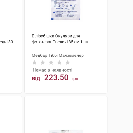
Білірубішка Окуляри для
едні 30
фототерапії великі 35 см 1 шт
Медбар Тіббі Малземелер
Немає в наявності
223.50
від
грн
АНАЛОГИ