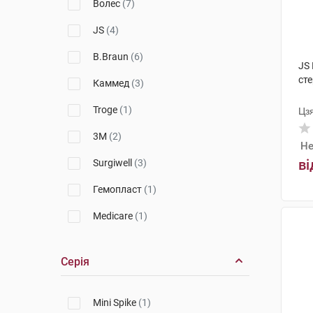
Волес
(7)
JS
(4)
B.Braun
(6)
JS
ст
Каммед
(3)
Troge
(1)
Цз
3M
(2)
Не
ві
Surgiwell
(3)
Гемопласт
(1)
Medicare
(1)
BD
(1)
Серія
Balton
(1)
Білірубішка
(3)
Mini Spike
(1)