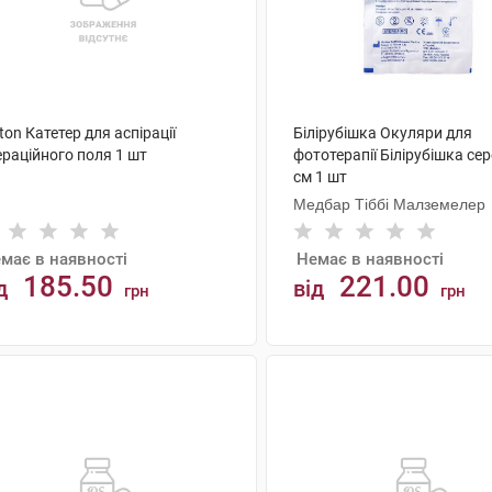
ton Катетер для аспірації
Білірубішка Окуляри для
ераційного поля 1 шт
фототерапії Білірубішка сер
см 1 шт
Медбар Тіббі Малземелер
має в наявності
Немає в наявності
185.50
221.00
д
від
грн
грн
АНАЛОГИ
АНАЛОГИ