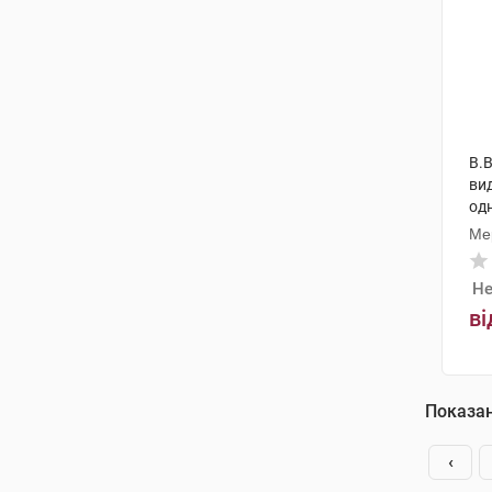
B.
ви
од
Ме
Не
ві
Показа
‹