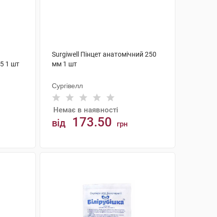
Surgiwell Пінцет анатомічний 250
5 1 шт
мм 1 шт
Сургівелл
Немає в наявності
173.50
від
грн
АНАЛОГИ