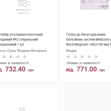
 Набір отоларингологічний
Голка до багаторазових
лядовий №2 стерильний
біопсійних систем Medcore 
норазовий 1 шт
Bard Magnum 14Gх100 мм 
янсу Суюн Медікал Метіріалс
Медак
має в наявності
Немає в наявності
732.40
771.00
д
від
грн
грн
АНАЛОГИ
АНАЛОГИ