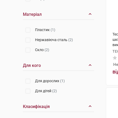
Матеріал
Пластик
(1)
Te
шк
Нержавіюча сталь
(2)
ви
Cкло
(2)
TE
Не
Для кого
ві
Для дорослих
(1)
Для дітей
(2)
Класифікація