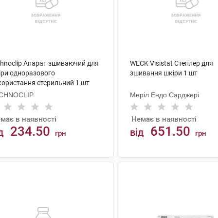
chnoclip Апарат зшиваючий для
WECK Visistat Степлер для
іри одноразового
зшивання шкіри 1 шт
користання стерильний 1 шт
CHNOCLIP
Меріл Ендо Сарджері
має в наявності
Немає в наявності
234.50
651.50
д
від
грн
грн
АНАЛОГИ
АНАЛОГИ