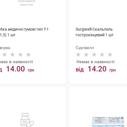
бка медичні гумові тип Т-1
Surgiwell Скальпель
1,5) 1 шт
гострокінцевий 1 шт
ївгума
Сургівелл
має в наявності
Немає в наявності
14.00
14.20
д
від
грн
грн
АНАЛОГИ
АНАЛОГИ