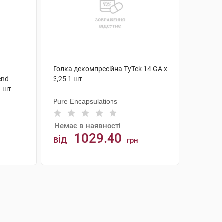
Голка декомпресійна TyTek 14 GA х
end
3,25 1 шт
1 шт
Pure Encapsulations
Немає в наявності
1029.40
від
грн
АНАЛОГИ