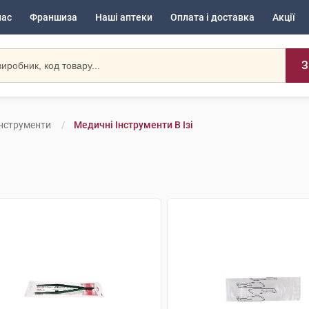
нас
Франшиза
Наші аптеки
Оплата і доставка
Акції
З
Інструменти
Медичні Інструменти В Ізі