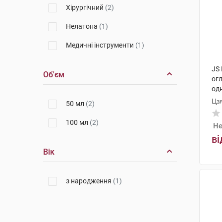
Хірургічний
(2)
Нелатона
(1)
Медичні інструменти
(1)
JS
Об'єм
ог
од
Цз
50 мл
(2)
100 мл
(2)
Не
ві
Вік
з народження
(1)