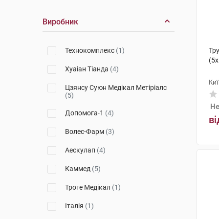
Ligaclip Extra
(1)
Виробник
Технокомплекс
(1)
Тру
(5х
Хуаіан Тіанда
(4)
Ки
Цзянсу Суюн Медікал Метіріалс
(5)
Не
Допомога-1
(4)
ві
Волес-Фарм
(3)
Аескулап
(4)
Каммед
(5)
Троге Медікал
(1)
Італія
(1)