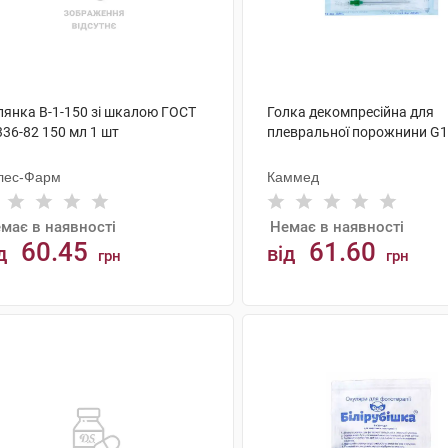
лянка В-1-150 зі шкалою ГОСТ
Голка декомпресійна для
36-82 150 мл 1 шт
плевральної порожнини G1
лес-Фарм
Каммед
має в наявності
Немає в наявності
60.45
61.60
д
від
грн
грн
АНАЛОГИ
АНАЛОГИ