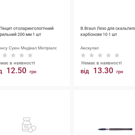
 Пінцет отоларингологічний
B.Braun Лезо для скальпел
ерильний 200 мм 1 шт
карбонове 10 1 шт
янсу Суюн Медікал Метіріалс
Аескулап
має в наявності
Немає в наявності
12.50
13.30
д
від
грн
грн
АНАЛОГИ
АНАЛОГИ