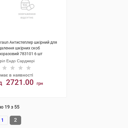
Braun Антистеплер шкірний для
далення шкірних скоб
норазовий 783101 6 шт
ріл Ендо Сарджері
має в наявності
2721.00
д
грн
АНАЛОГИ
но
19
з
55
2
1