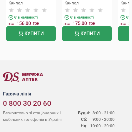
симетрична з 0-6
симетрична з 6-18
симет
Канпол
Канпол
Канп
місяців 34/924 1 шт
місяців блакитна 1 шт
6 міся
Є в наявності
Є в наявності
Є в
156.00
грн
175.00
грн
3
від
від
від
КУПИТИ
КУПИТИ
Гаряча лінія
0 800 30 20 60
Безкоштовно зі стаціонарних і
Будні:
8:00 - 21:00
мобільних телефонів в Україні
Сб:
9:00 - 20:00
Нд:
10:00 - 20:00