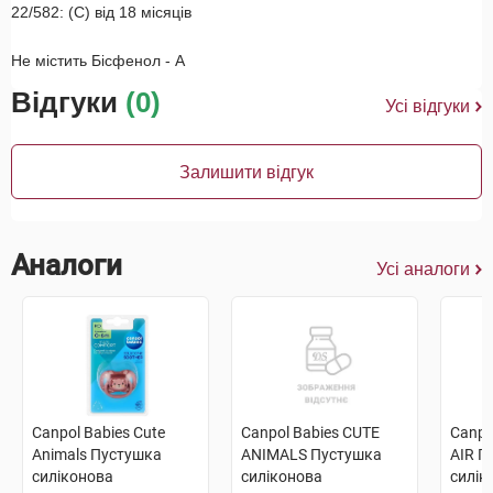
22/582: (C) від 18 місяців
Не містить Бісфенол - А
Відгуки
(0)
Усі відгуки
Залишити відгук
Аналоги
Усі аналоги
Canpol Babies Cute
Canpol Babies CUTE
Canpo
Animals Пустушка
ANIMALS Пустушка
AIR П
силіконова
силіконова
силік