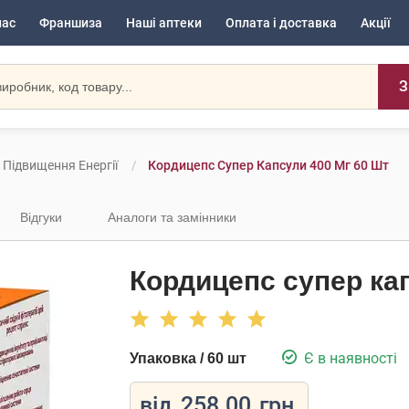
нас
Франшиза
Наші аптеки
Оплата і доставка
Акції
З
 Підвищення Енергії
Кордицепс Супер Капсули 400 Мг 60 Шт
Відгуки
Аналоги та замінники
Кордицепс супер кап
Є в наявності
Упаковка / 60 шт
від
258.00
грн