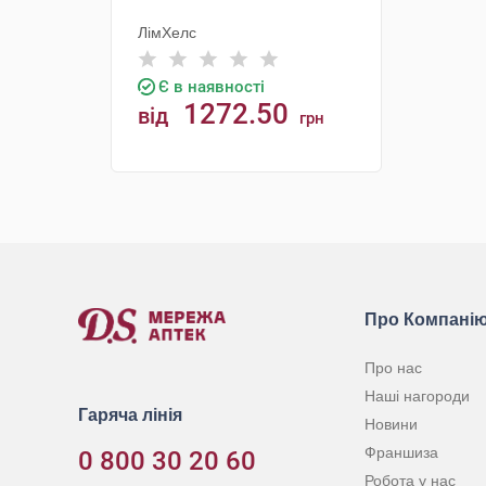
ЛімХелс
Є в наявності
1272.50
від
грн
КУПИТИ
Про Компані
Про нас
Наші нагороди
Гаряча лінія
Новини
Франшиза
0 800 30 20 60
Робота у нас