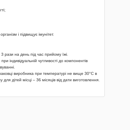
ті;
рганізм і підвищує імунітет.
 3 рази на день під час прийому їжі.
при індивідуальній чутливості до компонентів
вуванні.
упаковці виробника при температурі не вище 30°С в
 для дітей місці – 36 мiсяцiв від дати виготовлення.