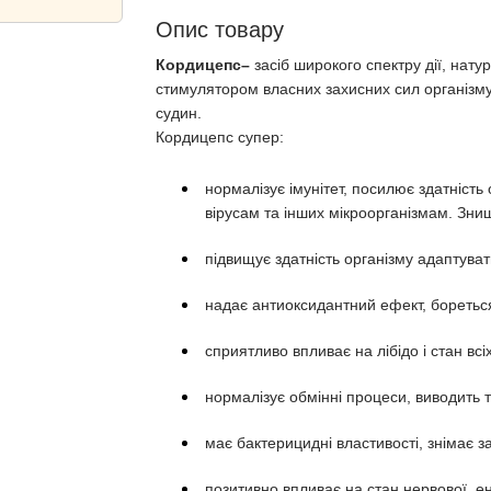
Опис товару
Кордицепс–
засіб широкого спектру дії, нат
стимулятором власних захисних сил організму
судин.
Кордицепс супер:
нормалізує імунітет, посилює здатність
вірусам та інших мікроорганізмам. Знищу
підвищує здатність організму адаптув
надає антиоксидантний ефект, бореться
сприятливо впливає на лібідо і стан всі
нормалізує обмінні процеси, виводить 
має бактерицидні властивості, знімає з
позитивно впливає на стан нервової, ен