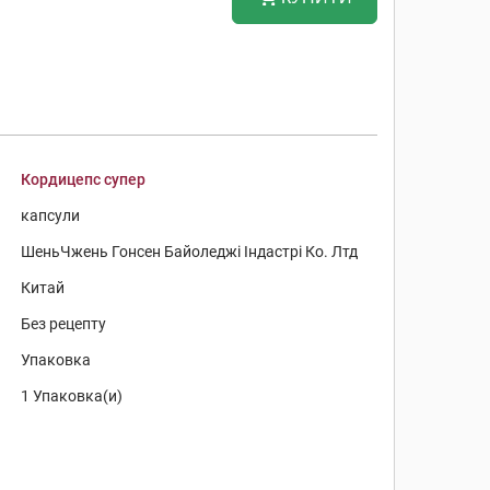
Кордицепс супер
капсули
ШеньЧжень Гонсен Байоледжі Індастрі Ко. Лтд
Китай
Без рецепту
Упаковка
1 Упаковка(и)