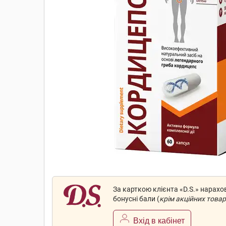
За карткою клієнта «D.S.» нарах
бонусні бали (
крім акційних товар
Вхід в кабінет