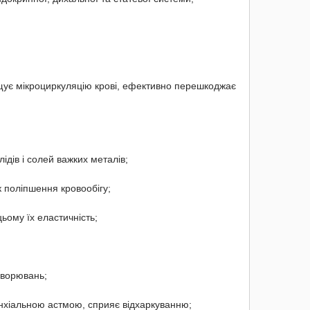
ащує мікроциркуляцію крові, ефективно перешкоджає
ідів і солей важких металів;
к поліпшення кровообігу;
ьому їх еластичність;
хворювань;
онхіальною астмою, сприяє відхаркуванню;