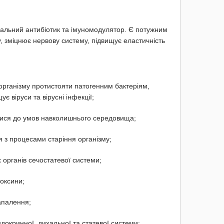
уральний антибіотик та імуномодулятор. Є потужним
, зміцнює нервову систему, підвищує еластичність
 організму протистояти патогенним бактеріям,
є віруси та вірусні інфекції;
атися до умов навколишнього середовища;
 з процесами старіння організму;
х органів сечостатевої системи;
токсини;
апалення;
докринної, дихальної та статевої системи;