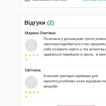
Відгуки
(2)
Марина Олегівна
Позичила у доньки,вже третю упако
закінчую,подобається стан здоровя,
себе почувати навіть у тих аспектах,
здавалося перейшли в хронь...в мен
Світлана
Класний препарат,приймаю для
імунітету,особливо коли відчуваю п
хвороби