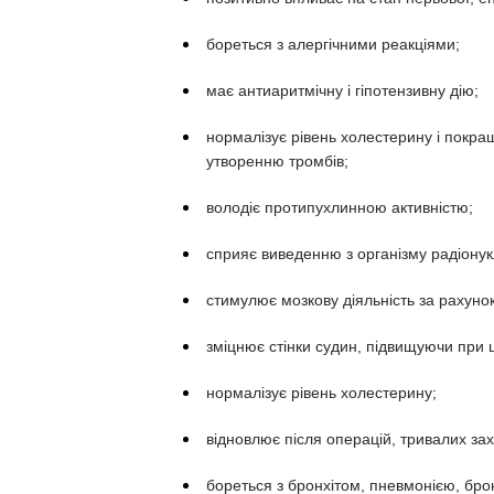
бореться з алергічними реакціями;
має антиаритмічну і гіпотензивну дію;
нормалізує рівень холестерину і покр
утворенню тромбів;
володіє протипухлинною активністю;
сприяє виведенню з організму радіонукл
стимулює мозкову діяльність за рахуно
зміцнює стінки судин, підвищуючи при ц
нормалізує рівень холестерину;
відновлює після операцій, тривалих за
бореться з бронхітом, пневмонією, бр