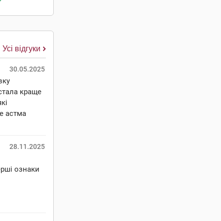
Усі відгуки
30.05.2025
вку
стала краще
які
е астма
28.11.2025
ерші ознаки