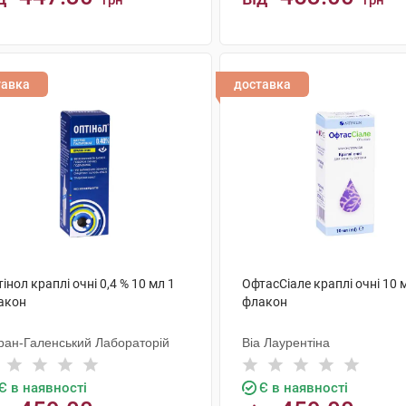
грн
грн
КУПИТИ
КУПИТИ
тавка
доставка
інол краплі очні 0,4 % 10 мл 1
ОфтасСіале краплі очні 10 
акон
флакон
ран-Галенський Лабораторій
Віа Лаурентіна
Є в наявності
Є в наявності