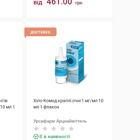
461.00
від
грн
КУПИТИ
доставка
нтів
Хіло-Комод краплі очні 1 мг/мл 10
10 мл 1
мл 1 флакон
Урсафарм Арцнайміттель
Є в наявності