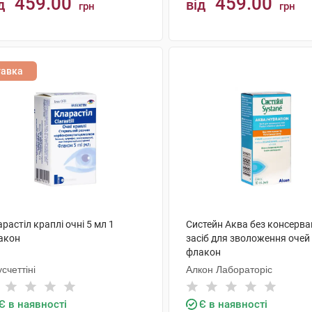
459.00
459.00
д
від
грн
грн
КУПИТИ
КУПИТИ
тавка
растіл краплі очні 5 мл 1
Систейн Аква без консерва
акон
засіб для зволоження очей 
флакон
счеттіні
Алкон Лабораторіс
Є в наявності
Є в наявності