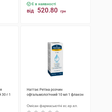
Є в наявності
520.80
від
грн
КУПИТИ
ля
Наттає Ретіна розчин
 30 г 1
офтальмологічний 10 мл 1 флакон
Омісан фармасьютічі ес.ер.ел.