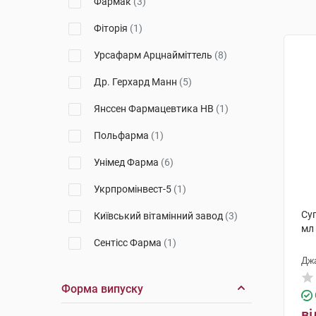
Фармак
(3)
Фіторія
(1)
Урсафарм Арцнайміттель
(8)
Др. Герхард Манн
(5)
Янссен Фармацевтика НВ
(1)
Польфарма
(1)
Унімед Фарма
(6)
Укрпромінвест-5
(1)
Суп
Київський вітамінний завод
(3)
мл
Сентісс Фарма
(1)
Дж
Алкон-Куврьор
(2)
Форма випуску
Уорлд Медицин Ілач Сан. Ве
Тідж
(1)
ві