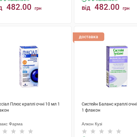
482.00
482.00
д
від
грн
грн
КУПИТИ
КУПИТИ
доставка
сіал Плюс краплі очні 10 мл 1
Систейн Баланс краплі очні
акон
1 флакон
вакс Фарма
Алкон Кузі