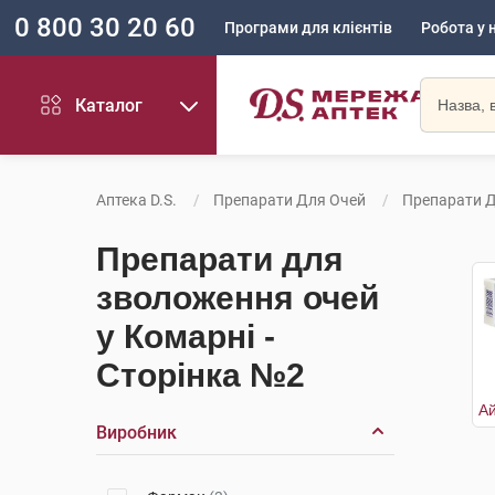
0 800 30 20 60
Програми для клієнтів
Робота у 
Каталог
Аптека D.S.
Препарати Для Очей
Препарати 
Препарати для
зволоження очей
у Комарні -
Сторінка №2
Виробник