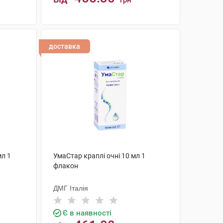
грн
КУПИТИ
доставка
мл 1
УмаСтар краплі очні 10 мл 1
флакон
ДМГ Італія
Є в наявності