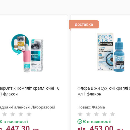
доставка
ерОптік Компліт краплі очні 10
Флора Віжн Сухі очі краплі 
 1 флакон
мл 1 флакон
адран-Галенські Лабораторій
Новакс Фарма
Є в наявності
Є в наявності
447.30
453.00
д
від