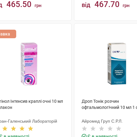
465.50
467.70
д
від
грн
грн
КУПИТИ
КУПИТИ
тавка
інол Інтенсив краплі очні 10 мл
Дроп Тонік розчин
флакон
офтальмологічний 10 мл 1
ран-Галенський Лабораторій
Айромед Груп С.Р.Л.
Є в наявності
Є в наявності