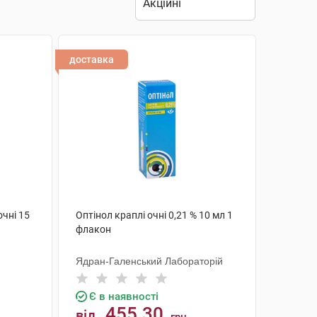
доставка
очні 15
Оптінол краплі очні 0,21 % 10 мл 1
флакон
Ядран-Галенський Лабораторій
Є в наявності
455.30
від