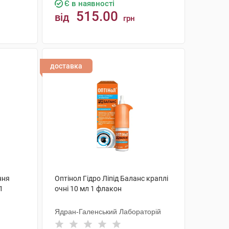
Є в наявності
515.00
від
грн
КУПИТИ
доставка
ння
Оптінол Гідро Ліпід Баланс краплі
1
очні 10 мл 1 флакон
Ядран-Галенський Лабораторій