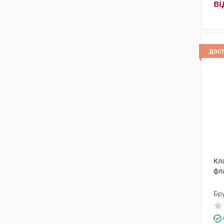
(4)
ві
Віа Лаурентіна
(1)
ДМГ Італія
(1)
дос
Брусчеттіні
(3)
Айромед Груп С.Р.Л.
(2)
Алкон Кузі
(1)
Оффхелс С.П.А.
(1)
Омісан фармасьютічі ес.ер.ел.
(1)
ІРОМЕД ГРУП С.Р.Л.
(1)
Кла
фл
Сос Фармацеутічі СРЛ
(1)
Бру
АБ-Біотікс С.А.
(1)
Альфа
(1)