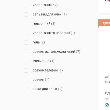
краплі очні
(57)
Варшавський ФЗ Польфа
(1)
бальзам для очей
(1)
Алкон Лабораторіс
(7)
дос
гель очний
(3)
АРІСТО ФАРМА ГМБХ
НІМЕЧЧИНА
(1)
краплі очні та назальні
(1)
Офталфарма С. р. л.
(1)
гель
(2)
ЕнТіСі С.р.л.
(1)
розчин офтальмологічний
(7)
Лаборатуар Теа
(4)
мазь очна
(1)
Енейбл Інновейшнс С.Р.Л.
(1)
розчин гелевий
(1)
Новакс Фарма
(10)
Опт
розчин
(1)
фл
Фармаплант
(1)
пінка для повік
(1)
Яд
Джадран-Галенські
Лабораторій
(2)
розчин для ін'єкцій
(2)
Ядран-Галенський Лабораторій