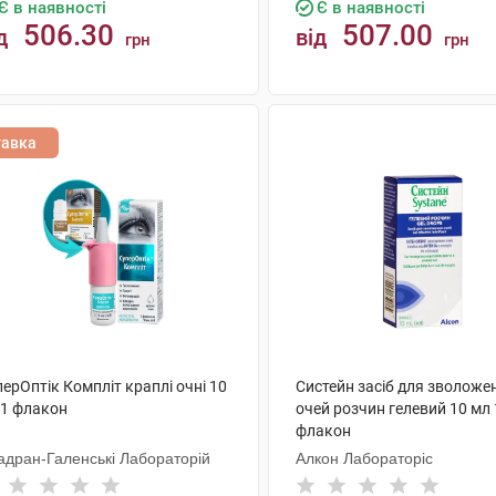
Є в наявності
Є в наявності
506.30
507.00
д
від
грн
грн
КУПИТИ
КУПИТИ
тавка
ерОптік Компліт краплі очні 10
Систейн засіб для зволоже
 1 флакон
очей розчин гелевий 10 мл 
флакон
адран-Галенські Лабораторій
Алкон Лабораторіс