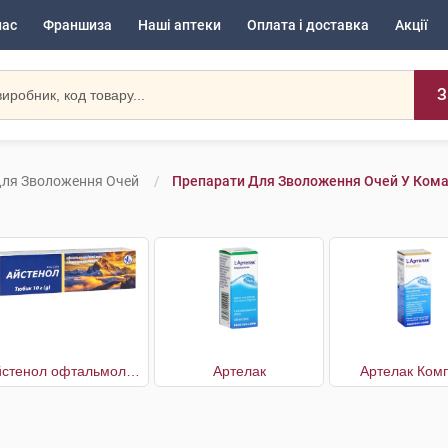
нас
Франшиза
Наші аптеки
Оплата і доставка
Акції
З
Для Зволоження Очей
Препарати Для Зволоження Очей У Кома
Айстенол офтальмологічний з декспантенолом 5%
Артелак
Артелак Комп