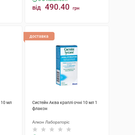
490.40
від
грн
КУПИТИ
доставка
 10 мл
Систейн Аква краплі очні 10 мл 1
флакон
Алкон Лабораторіс