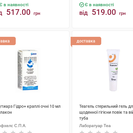
Є в наявності
Є в наявності
517.00
519.00
д
від
грн
грн
КУПИТИ
КУПИТИ
тавка
доставка
тиарз Гідро+ краплі очні 10 мл
Теагель стерильний гель д
флакон
щоденної гігієни повік та вій
туба
фхелс С.П.А.
Лаборатуар Теа