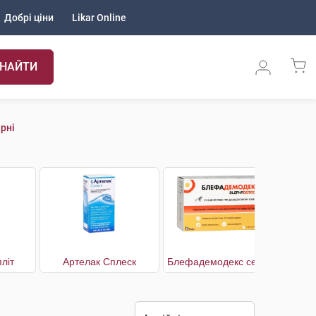
Добрі ціни
Likar Online
НАЙТИ
рні
літ
Артелак Сплеск
Блефадемодекс серветки стерильні для гігієни повік