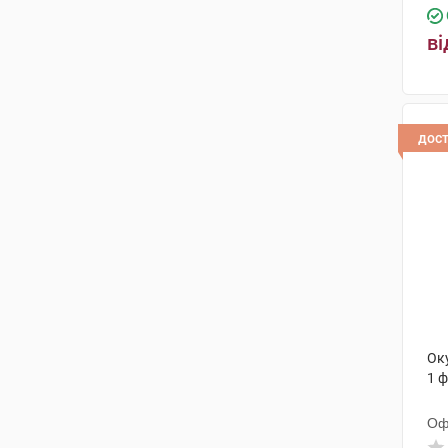
ві
дос
Оку
1 
Оф