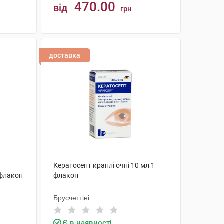
470.00
від
грн
КУПИТИ
доставка
Кератосепт краплі очні 10 мл 1
 флакон
флакон
Брусчеттіні
Є в наявності