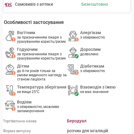
Самовивіз з аптеки
Безкоштовно
Особливості застосування
Вагітним
Алергікам
за призначенням лікаря з
з обережністю
урахуванням користь/ризик
Годуючим
Дорослим
за призначенням лікаря з
дозволено
урахуванням користь/ризик
Дітям
Діабетикам
до 6-ти років тільки за
з обережністю
умови медичного нагляду за
станом пацієнта
Температура зберігання
Взаємодія з їжею
не вище 25°C
не має значення
Водіям
з обережністю, можливе
запаморочення
Беродуал
Торгівельна назва
розчин для інгаляцій
Форма випуску