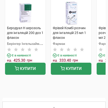
Беродуал Н аерозоль
Фрівей Комбі розчин
Фріве
для інгаляцій 200 доз 1
для інгаляцій 25 мл 1
розчи
флакон
флакон
мл 20
Берінгер Інгельхайм
Фармак
Фарм
Фарма
Є в наявності
Є в наявності
Є в
425.30
грн
333.40
грн
2
від
від
від
КУПИТИ
КУПИТИ