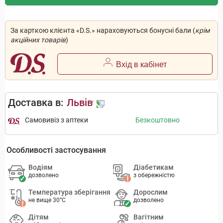
За карткою клієнта «D.S.» нараховуються бонусні бали (
крім
акційних товарів
)
Вхід в кабінет
Доставка в:
Львів
Самовивіз з аптеки
Безкоштовно
Особливості застосування
Водіям
Діабетикам
дозволено
з обережністю
Температура зберігання
Дорослим
не вище 30°C
дозволено
Дітям
Вагітним