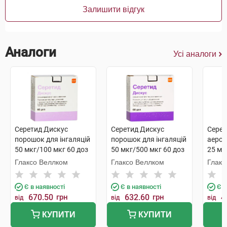
Залишити відгук
Аналоги
Усі аналоги
Серетид Дискус
Серетид Дискус
Серет
порошок для інгаляцій
порошок для інгаляцій
аероз
50 мкг/100 мкг 60 доз
50 мкг/500 мкг 60 доз
25 мк
1 флакон
1 флакон
1 фла
Глаксо Веллком
Глаксо Веллком
Глакс
Є в наявності
Є в наявності
Є в
670.50
грн
632.60
грн
4
від
від
від
КУПИТИ
КУПИТИ