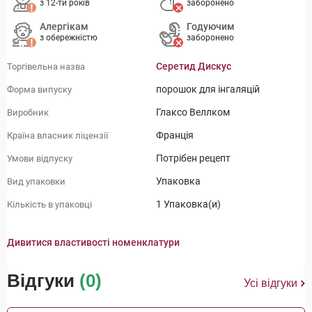
з 12-ти років
заборонено
Алергікам
Годуючим
з обережністю
заборонено
Серетид Дискус
Торгівельна назва
порошок для інгаляцій
Форма випуску
Глаксо Веллком
Виробник
Франція
Країна власник ліцензії
Потрібен рецепт
Умови відпуску
Упаковка
Вид упаковки
1 Упаковка(и)
Кількість в упаковці
Дивитися властивості номенклатури
Відгуки
(0)
Усі відгуки