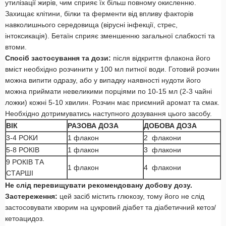
утилізації жирів, чим сприяє їх більш повному окисленню.
Захищає клітини, білки та ферменти від впливу факторів
навколишнього середовища (вірусні інфекції, стрес,
інтоксикація). Бетаїн сприяє зменшенню загальної слабкості та
втоми.
Спосіб застосування та дози:
після відкриття флакона його
вміст необхідно розчинити у 100 мл питної води. Готовий розчин
можна випити одразу, або у випадку наявності нудоти його
можна приймати невеликими порціями по 10-15 мл (2-3 чайні
ложки) кожні 5-10 хвилин. Розчин має приємний аромат та смак.
Необхідно дотримуватись наступного дозування цього засобу.
ВІК
РАЗОВА ДОЗА
ДОБОВА ДОЗА
3-4 РОКИ
1 флакон
2 флакони
5-8 РОКІВ
1 флакон
3 флакони
9 РОКІВ ТА
1 флакон
4 флакони
СТАРШІ
Не слід перевищувати рекомендовану добову дозу.
Застереження:
цей засіб містить глюкозу, тому його не слід
застосовувати хворим на цукровий діабет та діабетичний кетоз/
кетоацидоз.