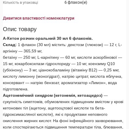
6 флакон(и)
Кількість в упаковці
Дивитися властивості номенклатури
Опис товару
А-Кетон розчин оральний 30 мл 6 флаконів.
Склад:
1 флакон (30 мл) містить: декстози (глюкози) — 12 г, L-
аргініну — 365,59 мг,
бетаїну — 250 мг, L-карнітину — 60 мг, кислоти аскорбінової —
15 мг, кокарбоксилази гідрохлориду — 10 мг, коензиму Q10
(убіхінону) — 3 мг, ціанокобаламіну (вітаміну В12) — 0,25 мкг,
кислоту лимонну (моногідрат), натрію цитрат, кислота яблучна,
консервант — натрію бензоат, ароматизатор «Лимон», вода
підготовлена.
Ацетонемічний синдром (кетонемія, кетоацидоз)
—
сукупність симптомів, обумовлених підвищеним вмістом у крові
кетонових тіл (ацетону, ацетооцтової кислоти та бета-
гідроксимасляної кислоти), які є продуктами неповного
окислення жирних кислот. На фоні інфекційного захворювання,
коли спостерігаються підвищення температури тіла, блювання,