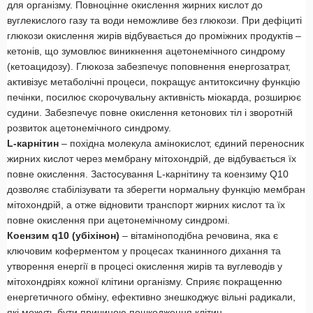
для організму. Повноцінне окислення жирних кислот до
вуглекислого газу та води неможливе без глюкози. При дефіциті
глюкози окислення жирів відбувається до проміжних продуктів –
кетонів, що зумовлює виникнення ацетонемічного синдрому
(кетоацидозу). Глюкоза забезпечує поповнення енергозатрат,
активізує метаболічні процеси, покращує антитоксичну функцію
печінки, посилює скорочувальну активність міокарда, розширює
судини. Забезпечує повне окислення кетонових тіл і зворотній
розвиток ацетонемічного синдрому.
L-карнітин
– похідна молекула амінокислот, єдиний переносник
жирних кислот через мембрану мітохондрій, де відбувається їх
повне окислення. Застосування L-карнітину та коензиму Q10
дозволяє стабілізувати та зберегти нормальну функцію мембран
мітохондрій, а отже відновити транспорт жирних кислот та їх
повне окислення при ацетонемічному синдромі.
Коензим q10 (убіхінон)
– вітаміноподібна речовина, яка є
ключовим коферментом у процесах тканинного дихання та
утворення енергії в процесі окислення жирів та вуглеводів у
мітохондріях кожної клітини організму. Сприяє покращенню
енергетичного обміну, ефективно знешкоджує вільні радикали,
які можуть бути причиною пошкодження клітин.