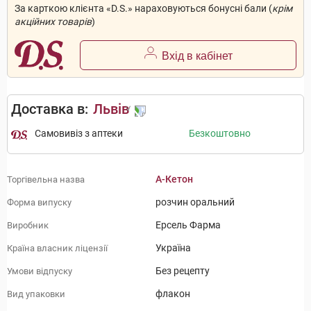
За карткою клієнта «D.S.» нараховуються бонусні бали (
крім
акційних товарів
)
Вхід в кабінет
Доставка в:
Львів
Самовивіз з аптеки
Безкоштовно
А-Кетон
Торгівельна назва
розчин оральний
Форма випуску
Ерсель Фарма
Виробник
Україна
Країна власник ліцензії
Без рецепту
Умови відпуску
флакон
Вид упаковки