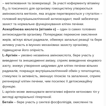
– метилювання та ізомеризації. За участі коферменту вітаміну
В
із токсичного для організму гомоцистеїну утворюється
12
амінокислота метіонін, яка згодом перетворюється у глутатіон –
головний внутрішньоклітинний антиоксидант, який забезпечує
захист та нормальне функціонування клітин печінки.
Аскорбінова кислота (вітамін с)
– один із самих головних
антиоксидантів організму. Попереджає перекисне окислення
жирів, зв’язує вільні радикали, обмежує запальні реакції та бере
активну участь в імунних механізмах захисту організму,
підвищуючи його опірність.
L-Аргінін –
умовно незамінна амінокислота, бере участь у
виведенні та знешкодженні аміаку, сприяє виведенню кінцевого
азоту, знижує утворення шкідливих для клітин печінки вільних
радикалів, покращує внутрішньоклітинний обмін у гепатоцитах,
стимулює їх активність, зменшує гіпоксію та запалення, сприяє
регенерації клітин печінки, чим посилює її детоксикаційну
функцію.
L-аргінін може зменшувати вегетативні ефекти кетонових тіл у
вигляді артеріальної гіпертензії.
Бетаїн
– бере участь у синтезі фосфоліпідів, окисленні та