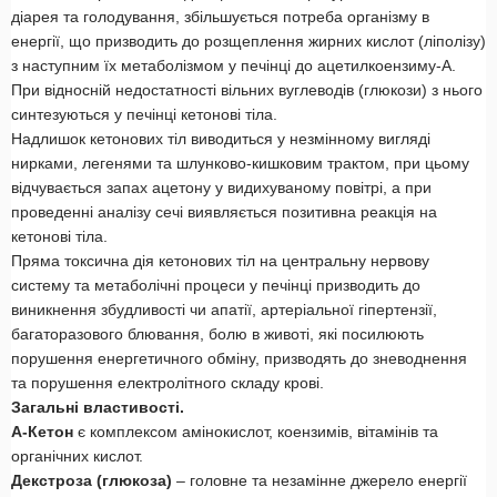
діарея та голодування, збільшується потреба організму в
енергії, що призводить до розщеплення жирних кислот (ліполізу)
з наступним їх метаболізмом у печінці до ацетилкоензиму-А.
При відносній недостатності вільних вуглеводів (глюкози) з нього
синтезуються у печінці кетонові тіла.
Надлишок кетонових тіл виводиться у незмінному вигляді
нирками, легенями та шлунково-кишковим трактом, при цьому
відчувається запах ацетону у видихуваному повітрі, а при
проведенні аналізу сечі виявляється позитивна реакція на
кетонові тіла.
Пряма токсична дія кетонових тіл на центральну нервову
систему та метаболічні процеси у печінці призводить до
виникнення збудливості чи апатії, артеріальної гіпертензії,
багаторазового блювання, болю в животі, які посилюють
порушення енергетичного обміну, призводять до зневоднення
та порушення електролітного складу крові.
Загальні властивості.
А-Кетон
є комплексом амінокислот, коензимів, вітамінів та
органічних кислот.
Декстроза (глюкоза)
– головне та незамінне джерело енергії