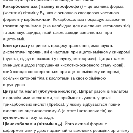
Кокарбоксилаза (тіаміну пірофосфат)
– це активна форма
(коензим) вітаміну В
, яка є основною складовою частиною
1
ферменту карбоксилази. Кокарбоксилаза покращує засвоєння
глюкози організмом (яка необхідна для окислення кетонових тіл)
та зменшує ацидоз, який також завжди виявляється при
ацетонемії.
Іони цитрату
сприяють процесу травлення, зменшують
диспептичні прояви, які є частими при ацетонемічному синдромі
(нудота, відчуття важкості у шлунку, метеоризм). Цитрат також
зменшує ацидоз (порушення кислотно-основного стану крові),
який завжди спостерігається при ацетонемічному синдромі,
оскільки кетонові тіла є кислотами за своєю хімічною
структурою.
Цитрат та малат (яблучна кислота).
Цитрат разом із малатом
є органічними кислотами, які приймають участь у циклі
трикарбонових кислот (Кребса), у якому відбувається повне
окислення ацетилкоензиму-А (а отже і кетонових тіл) до
вуглекислого газу та води.
Ціанокобаламін (вітамін в
).
Його активні форми є
12
коферментами у двох надзвичайно важливих реакціях організму