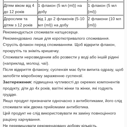
Дітям віком від 4
1 флакон (5 мл (ml)) на
1 флакон (5 мл
до 12 років
добу
(ml))
Дорослим та
від 1 до 2 флаконів (5-10
2 флакони (10 мл
дітям з 12 років
мл (ml)) на добу
(ml))
Рекомендується споживати натщесерце.
Рекомендовано лише для короткотривалого споживання.
Струсіть флакон перед споживанням. Щоб відкрити флакон,
прокрутіть та зніміть кришечку.
Споживати нерозведеним або розвести у воді або іншій рідині
(наприклад, молоці, чаї).
Після відкриття флакону, суспензія має бути випита одразу, щоб
запобігти мікробному зараженню суспензії.
Застереження:
підвищена чутливості до окремих компонентів
продукту, діти до 4х років, вагітні жінки та жінки, які годують
груддю.
Якщо продукт призначати одночасно з антибіотиками, його слід
споживати між двома прийомами антибіотика.
Цей продукт не слід використовувати як заміну повноцінного
раціону харчування.
Не перевищувати рекомендовану добову кількість.