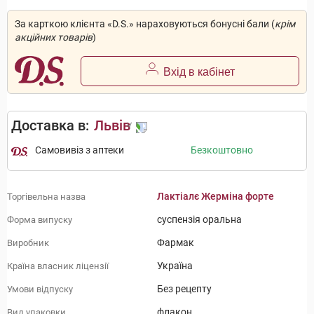
За карткою клієнта «D.S.» нараховуються бонусні бали (
крім
акційних товарів
)
Вхід в кабінет
Доставка в:
Львів
Самовивіз з аптеки
Безкоштовно
Лактіалє Жерміна форте
Торгівельна назва
суспензія оральна
Форма випуску
Фармак
Виробник
Україна
Країна власник ліцензії
Без рецепту
Умови відпуску
флакон
Вид упаковки