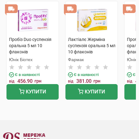
Пробіз Duo суспензія
Лактіалє Жерміна
Пробі
оральна 5 мл 10
суспензія оральна 5 мл
ораль
флаконів
10 флаконів
флако
Юнік Біотех
Фармак
Юнік 
Є в наявності
Є в наявності
Є в
456.90
грн
381.00
грн
4
від
від
від
КУПИТИ
КУПИТИ