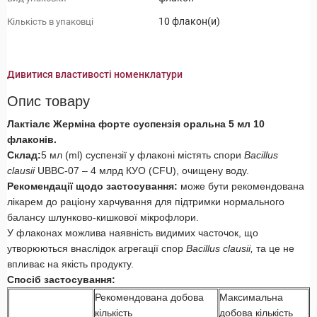
10 флакон(и)
Кількість в упаковці
Дивитися властивості номенклатури
Опис товару
Лактіалє Жерміна форте суспензія оральна 5 мл 10
флаконів.
Склад:
5 мл (ml) суспензії у флаконі містять спори
Bacillus
clausii
UBBC-07 – 4 млрд КУО (CFU), очищену воду.
Рекомендації щодо застосування:
може бути рекомендована
лікарем до раціону харчування для підтримки нормального
балансу шлунково-кишкової мікрофлори.
У флаконах можлива наявність видимих часточок, що
утворюються внаслідок агрегації спор
Bacillus clausii,
та це не
впливає на якість продукту.
Спосіб застосування:
Рекомендована добова
Максимальна
кількість
добова кількість