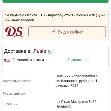
За карткою клієнта «D.S.» нараховуються бонусні бали (
крім
акційних товарів
)
Вхід в кабінет
Доставка в:
Львів
Самовивіз з аптеки
Безкоштовно
Поїльник-непроливайка з
силіконовою трубочкою і
Торгівельна назва
ручками 7024
Форма випуску
Іву Ліндо Мазер енд Бейбі
Виробник
Продактс