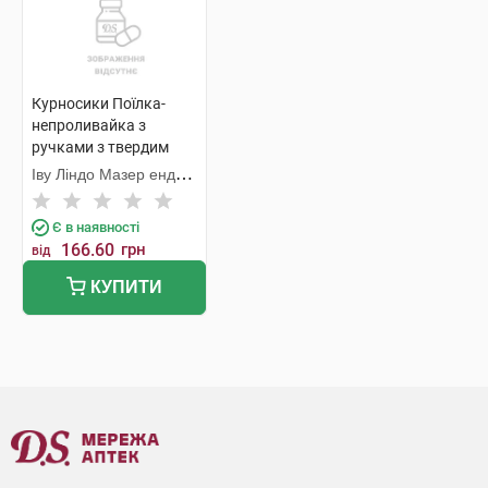
Курносики Поїлка-
непроливайка з
ручками з твердим
носиком 7021 250 мл 1
Іву Ліндо Мазер енд
шт
Бейбі Продактс
Є в наявності
166.60
грн
від
КУПИТИ