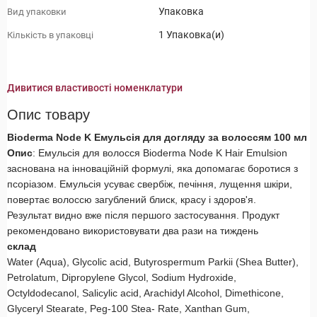
Упаковка
Вид упаковки
1 Упаковка(и)
Кількість в упаковці
Дивитися властивості номенклатури
Опис товару
Bioderma Node K Емульсія для догляду за волоссям 100 мл
Опис
: Емульсія для волосся Bioderma Node K Hair Emulsion
заснована на інноваційній формулі, яка допомагає боротися з
псоріазом. Емульсія усуває свербіж, печіння, лущення шкіри,
повертає волоссю загублений блиск, красу і здоров'я.
Результат видно вже після першого застосування. Продукт
рекомендовано використовувати два рази на тиждень
склад
Water (Aqua), Glycolic аcid, Butyrospermum Parkii (Shea Butter),
Petrolatum, Dipropylene Glycol, Sodium Hydroxide,
Octyldodecanol, Salicylic аcid, Arachidyl Alcohol, Dimethicone,
Glyceryl Stearate, Peg-100 Stea- Rate, Xanthan Gum,