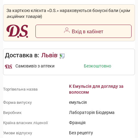
За карткою клієнта «D.S.» нараховуються бонусні бали (
крім
акційних товарів
)
Вхід в кабінет
Доставка в:
Львів
Самовивіз з аптеки
Безкоштовно
K Емульсія для догляду за
Торгівельна назва
волоссям
емульсія
Форма випуску
Лабораторія Біодерма
Виробник
Франція
Країна власник ліцензії
Без рецепту
Умови відпуску