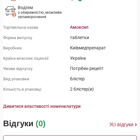
Водіям
з обережністю, можливе
запаморочення
Амоксил
Торгівельна назва
таблетки
Форма випуску
Київмедпрепарат
Виробник
Україна
Країна власник ліцензії
Потрібен рецепт
Умови відпуску
блістер
Вид упаковки
2 блістер(и)
Кількість в упаковці
Дивитися властивості номенклатури
Відгуки
(0)
Усі відгуки