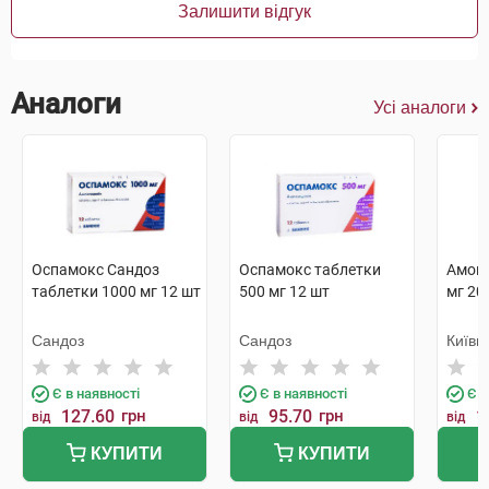
Залишити відгук
Аналоги
Усі аналоги
Оспамокс Сандоз
Оспамокс таблетки
Амокс
таблетки 1000 мг 12 шт
500 мг 12 шт
мг 20
Сандоз
Сандоз
Київм
Є в наявності
Є в наявності
Є в
127.60
грн
95.70
грн
1
від
від
від
КУПИТИ
КУПИТИ