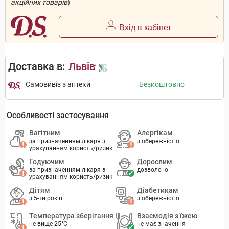
акційних товарів
)
Вхід в кабінет
Доставка в:
Львів
Самовивіз з аптеки
Безкоштовно
Особливості застосування
Вагітним
Алергікам
за призначенням лікаря з
з обережністю
урахуванням користь/ризик
Годуючим
Дорослим
за призначенням лікаря з
дозволено
урахуванням користь/ризик
Дітям
Діабетикам
з 5-ти років
з обережністю
Температура зберігання
Взаємодія з їжею
не вище 25°C
не має значення