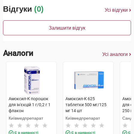
Відгуки
(0)
Усі відгуки
Залишити відгук
Аналоги
Усі аналоги
Амоксил-К порошок
Амоксил-К 625
Амок
для ін'єкцій 1 г/0,2 г 1
таблетки 500 мг/125
для о
флакон
мг 14 шт
250 м
100 м
Київмедпрепарат
Київмедпрепарат
Санд
Є в наявності
Є в наявності
Є в