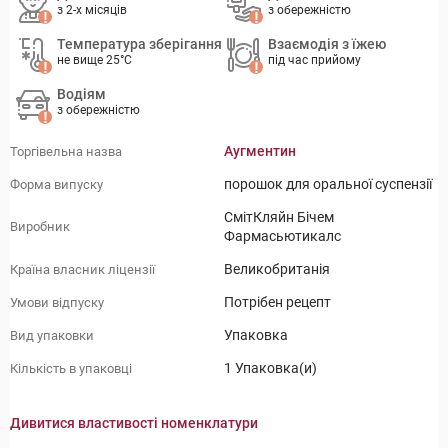
з 2-х місяців
з обережністю
Температура зберігання
Взаємодія з їжею
не вище 25°C
під час прийому
Водіям
з обережністю
Аугментин
Торгівельна назва
порошок для оральної суспензії
Форма випуску
СмітКляйн Бічем
Виробник
Фармасьютикалс
Великобританія
Країна власник ліцензії
Потрібен рецепт
Умови відпуску
Упаковка
Вид упаковки
1 Упаковка(и)
Кількість в упаковці
Дивитися властивості номенклатури