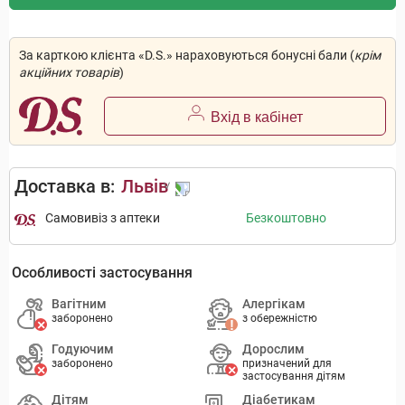
За карткою клієнта «D.S.» нараховуються бонусні бали (
крім
акційних товарів
)
Вхід в кабінет
Доставка в:
Львів
Самовивіз з аптеки
Безкоштовно
Особливості застосування
Вагітним
Алергікам
заборонено
з обережністю
Годуючим
Дорослим
заборонено
призначений для
застосування дітям
Дітям
Діабетикам