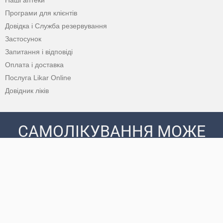
Програми для клієнтів
Довідка і Служба резервування
Застосунок
Запитання і відповіді
Оплата і доставка
Послуга Likar Online
Довідник ліків
САМОЛІКУВАННЯ МОЖЕ
БУТИ ШКІДЛИВИМ ДЛЯ
ВАШОГО ЗДОРОВ’Я
ПЕРЕД ЗАСТОСУВАННЯМ ПРЕПАРАТУ
ПРОКОНСУЛЬТУЙТЕСЯ З ЛІКАРЕМ
© 2020 - 2026 Аптека D.S. Усі права захищені