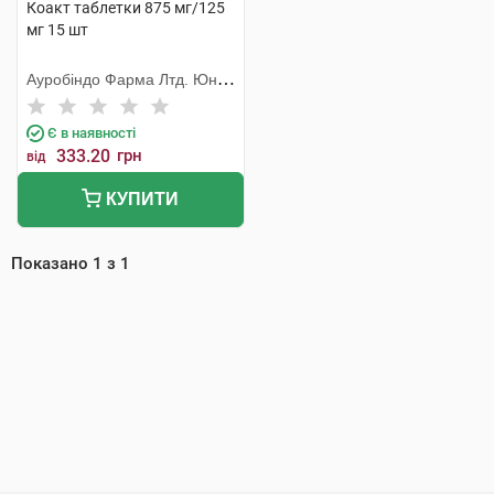
Коакт таблетки 875 мг/125
мг 15 шт
Ауробіндо Фарма Лтд. Юніт
VI
Є в наявності
333.20
грн
від
КУПИТИ
Показано
1
з
1