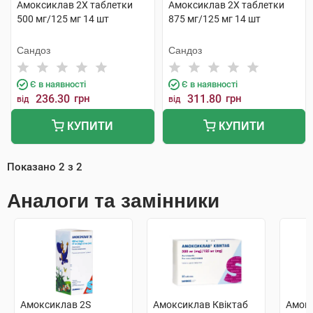
Амоксиклав 2Х таблетки
Амоксиклав 2Х таблетки
500 мг/125 мг 14 шт
875 мг/125 мг 14 шт
Сандоз
Сандоз
Є в наявності
Є в наявності
236.30
грн
311.80
грн
від
від
КУПИТИ
КУПИТИ
Показано
2
з
2
Аналоги та замінники
Амоксиклав 2S
Амоксиклав Квіктаб
Амокс