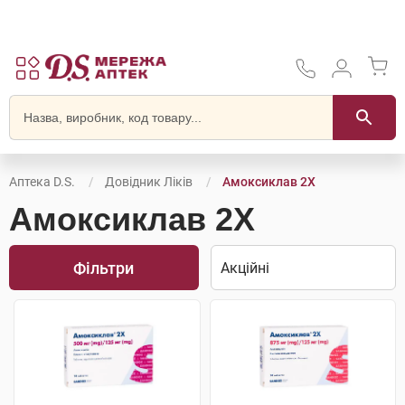
Аптека D.S.
Довідник Ліків
Амоксиклав 2Х
Амоксиклав 2Х
Фільтри