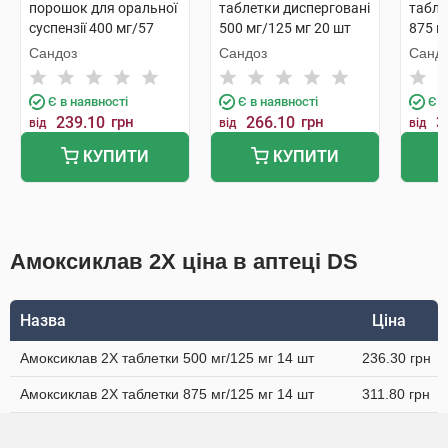
порошок для оральної
таблетки дисперговані
табле
суспензії 400 мг/57
500 мг/125 мг 20 шт
875 м
мг/5 мл 70 мл 1 флакон
Сандоз
Сандоз
Санд
Є в наявності
Є в наявності
Є в
239.10
грн
266.10
грн
3
від
від
від
КУПИТИ
КУПИТИ
Амоксиклав 2Х ціна в аптеці DS
Назва
Ціна
Амоксиклав 2Х таблетки 500 мг/125 мг 14 шт
236.30 грн
Амоксиклав 2Х таблетки 875 мг/125 мг 14 шт
311.80 грн