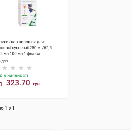
оксиклав порошок для
льної суспензії 250 мг/62,5
/5 мл 100 мл 1 флакон
ндоз
Є в наявності
323.70
д
грн
КУПИТИ
но
1
з
1