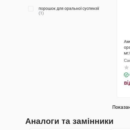
порошок для оральної суспензії
(1)
Ам
ора
мг
Са
ві
Показа
Аналоги та замінники