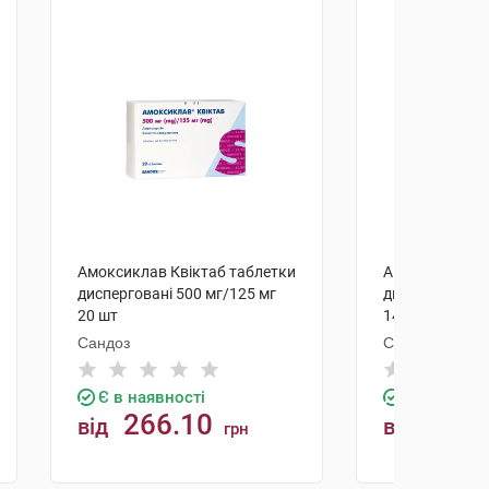
Амоксиклав Квіктаб таблетки
Амоксиклав Кв
дисперговані 500 мг/125 мг
дисперговані 
20 шт
14 шт
Сандоз
Сандоз
Є в наявності
Є в наявно
266.10
399.
від
від
грн