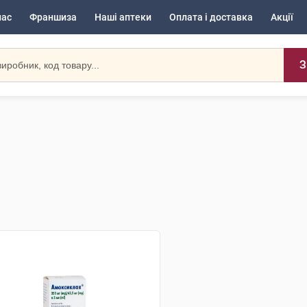
нас
Франшиза
Наші аптеки
Оплата і доставка
Акції
З