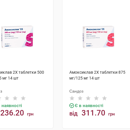
иклав 2Х таблетки 500
Амоксиклав 2Х таблетки 875
5 мг 14 шт
мг/125 мг 14 шт
з
Сандоз
в наявності
Є в наявності
236.20
311.70
від
грн
грн