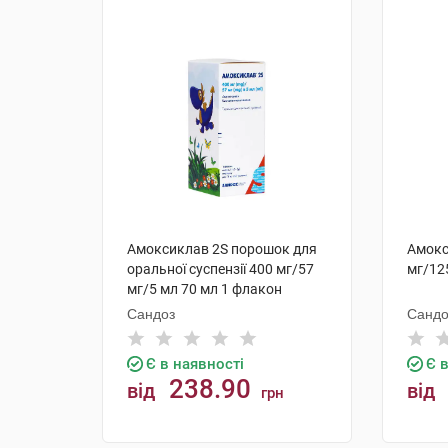
Амоксиклав 2S порошок для
Амокс
оральної суспензії 400 мг/57
мг/12
мг/5 мл 70 мл 1 флакон
Сандоз
Сандо
Є в наявності
Є 
238.90
від
від
грн