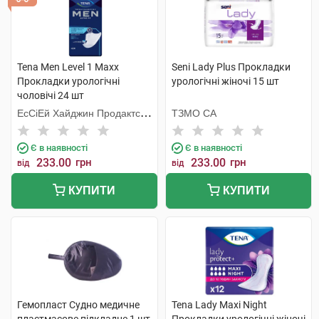
Tena Men Level 1 Maxx
Seni Lady Plus Прокладки
Прокладки урологічні
урологічні жіночі 15 шт
чоловічі 24 шт
ЕсСіЕй Хайджин Продактс
ТЗМО СА
Хугезанд
Є в наявності
Є в наявності
233.00
грн
233.00
грн
від
від
КУПИТИ
КУПИТИ
Гемопласт Судно медичне
Tena Lady Maxi Night