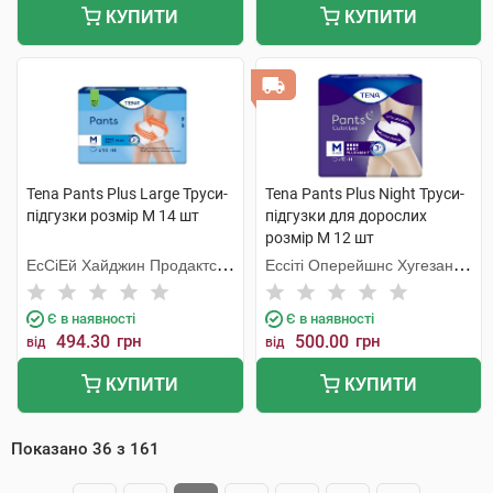
КУПИТИ
КУПИТИ
Tena Pants Plus Large Труси-
Tena Pants Plus Night Труси-
підгузки розмір M 14 шт
підгузки для дорослих
розмір M 12 шт
ЕсСіЕй Хайджин Продактс
Ессіті Оперейшнс Хугезанд
Хугезанд
Б.В.
Є в наявності
Є в наявності
494.30
грн
500.00
грн
від
від
КУПИТИ
КУПИТИ
Показано
36
з
161