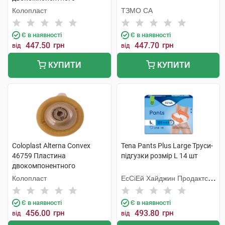
калоприймача фланець-60
Колопласт
ТЗМО СА
мм 10x55 мм 5 шт
Є в наявності
Є в наявності
447.50
грн
447.70
грн
від
від
КУПИТИ
КУПИТИ
Coloplast Alterna Convex
Tena Pants Plus Large Труси-
46759 Пластина
підгузки розмір L 14 шт
двокомпонентного
калоприймача фланець-50
Колопласт
ЕсСіЕй Хайджин Продактс
мм 15x33 мм 4 шт
Хугезанд
Є в наявності
Є в наявності
456.00
грн
493.80
грн
від
від