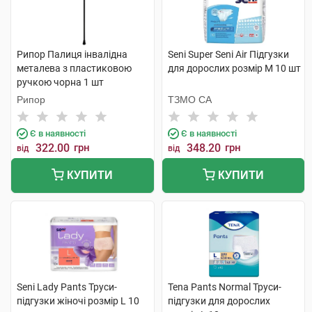
Рипор Палиця інвалідна
Seni Super Seni Air Підгузки
металева з пластиковою
для дорослих розмір M 10 шт
ручкою чорна 1 шт
Рипор
ТЗМО СА
Є в наявності
Є в наявності
322.00
грн
348.20
грн
від
від
КУПИТИ
КУПИТИ
Seni Lady Pants Труси-
Tena Pants Normal Труси-
підгузки жіночі розмір L 10
підгузки для дорослих