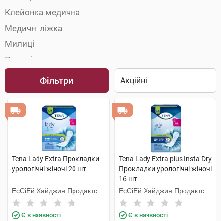
Клейонка медична
Медичні ліжка
Милиці
Палиці
Пелюшки
Фільтри
Підгузки для дорослих
Поручні та опори
Приналежності та сидіння для туалету
Сечоприймачі
Сидіння для душу і ванни
Tena Lady Extra Прокладки
Tena Lady Extra plus Insta Dry
урологічні жіночі 20 шт
Прокладки урологічні жіночі
Судна підкладні
16 шт
Урологічні прокладки
ЕсСіЕй Хайджин Продактс
ЕсСіЕй Хайджин Продактс
Ходунки
Є в наявності
Є в наявності