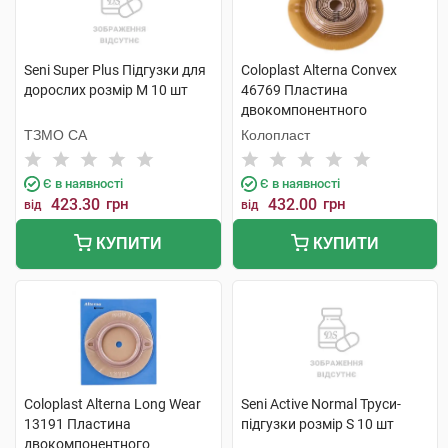
Seni Super Plus Підгузки для
Coloplast Alterna Convex
дорослих розмір M 10 шт
46769 Пластина
двокомпонентного
калоприймача фланець-60
ТЗМО СА
Колопласт
мм 15x43 мм 4 шт
Є в наявності
Є в наявності
423.30
грн
432.00
грн
від
від
КУПИТИ
КУПИТИ
Coloplast Alterna Long Wear
Seni Active Normal Труси-
13191 Пластина
підгузки розмір S 10 шт
двокомпонентного