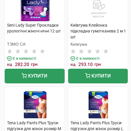
Seni Lady Super Прокладки
Київгума Клейонка
урологічні жіночі нічні 12 шт
підкладна гумотканева 2 м 1
шт
ТЗМО СА
Київгума
Є в наявності
Є в наявності
282.20
грн
293.10
грн
від
від
КУПИТИ
КУПИТИ
Tena Lady Pants Plus Труси-
Tena Lady Pants Plus Труси-
підгузки для жінок розмір M
підгузки для жінок розмір L