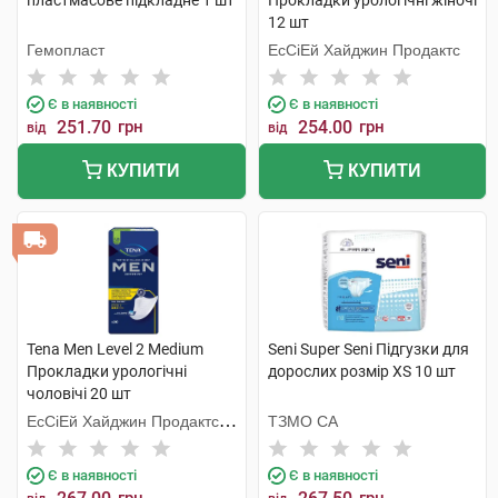
пластмасове підкладне 1 шт
Прокладки урологічні жіночі
12 шт
Гемопласт
ЕсСіЕй Хайджин Продактс
Є в наявності
Є в наявності
251.70
грн
254.00
грн
від
від
КУПИТИ
КУПИТИ
Tena Men Level 2 Medium
Seni Super Seni Підгузки для
Прокладки урологічні
дорослих розмір XS 10 шт
чоловічі 20 шт
ЕсСіЕй Хайджин Продактс
ТЗМО СА
Хугезанд
Є в наявності
Є в наявності