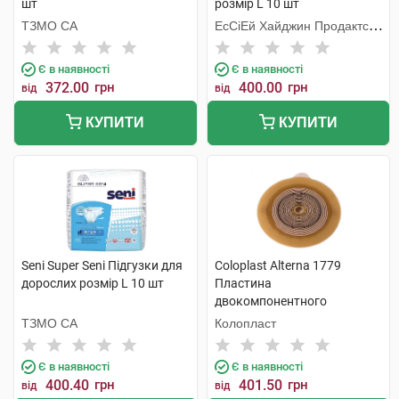
шт
розмір L 10 шт
ТЗМО СА
ЕсСіЕй Хайджин Продактс
Хугезанд
Є в наявності
Є в наявності
372.00
грн
400.00
грн
від
від
КУПИТИ
КУПИТИ
Seni Super Seni Підгузки для
Coloplast Alterna 1779
дорослих розмір L 10 шт
Пластина
двокомпонентного
калоприймача фланець-60
ТЗМО СА
Колопласт
мм 10x55 мм 5 шт
Є в наявності
Є в наявності
400.40
грн
401.50
грн
від
від