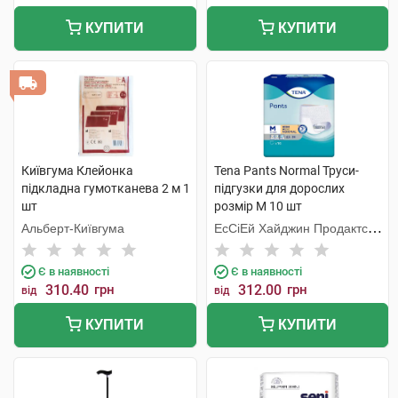
КУПИТИ
КУПИТИ
Київгума Клейонка
Tena Pants Normal Труси-
підкладна гумотканева 2 м 1
підгузки для дорослих
шт
розмір M 10 шт
Альберт-Київгума
ЕсСіЕй Хайджин Продактс
Хугезанд
Є в наявності
Є в наявності
310.40
грн
312.00
грн
від
від
КУПИТИ
КУПИТИ