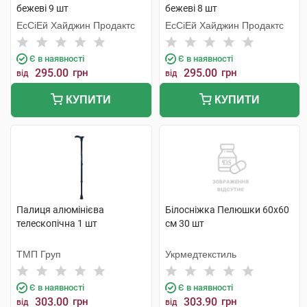
бежеві 9 шт
бежеві 8 шт
ЕсСіЕй Хайджин Продактс
ЕсСіЕй Хайджин Продактс
Є в наявності
Є в наявності
295.00
грн
295.00
грн
від
від
КУПИТИ
КУПИТИ
Палиця алюмінієва
Білосніжка Пелюшки 60х60
телескопічна 1 шт
см 30 шт
ТМП Груп
Укрмедтекстиль
Є в наявності
Є в наявності
303.00
грн
303.90
грн
від
від