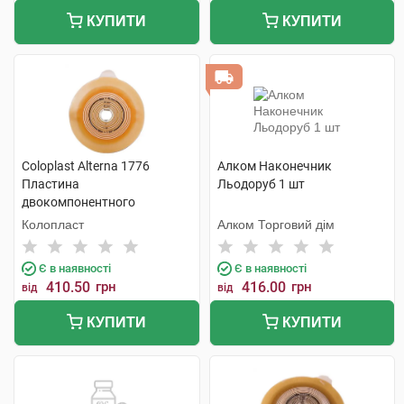
КУПИТИ
КУПИТИ
Coloplast Alterna 1776
Алком Наконечник
Пластина
Льодоруб 1 шт
двокомпонентного
калоприймача франець-50
Колопласт
Алком Торговий дім
мм 10-45 мм 5 шт
Є в наявності
Є в наявності
410.50
грн
416.00
грн
від
від
КУПИТИ
КУПИТИ