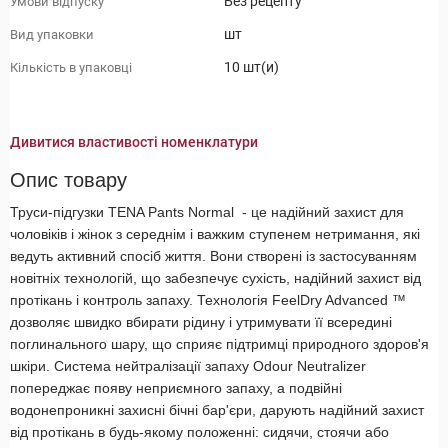
Без рецепту
Умови відпуску
шт
Вид упаковки
10 шт(и)
Кількість в упаковці
Дивитися властивості номенклатури
Опис товару
Труси-підгузки TENA Pants Normal - це надійний захист для
чоловіків і жінок з середнім і важким ступенем нетримання, які
ведуть активний спосіб життя. Вони створені із застосуванням
новітніх технологій, що забезпечує сухість, надійний захист від
протікань і контроль запаху. Технологія FeelDry Advanced ™
дозволяє швидко вбирати рідину і утримувати її всередині
поглинального шару, що сприяє підтримці природного здоров'я
шкіри. Система нейтралізації запаху Odour Neutralizer
попереджає появу неприємного запаху, а подвійні
водонепроникні захисні бічні бар'єри, дарують надійний захист
від протікань в будь-якому положенні: сидячи, стоячи або