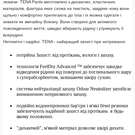
лежачи. TENA Pants виготовлені з дихаючих, еластичних
матеріалів, фактура яких схожа на текстиль, завдяки чому вони
щільно і комфортно прилягають до тіла і їх можна одягати і
знімати як звичайну білизну. Вони створені для активного
повсякденного життя, швидко вбирають рідину і утримують її
всередині.
Непомітні і надійні. TENA - найкращий захист при нетриманні.
потрійна Захист: від протікань, вологи і запаху.
технологія FeelDry Advanced ™ забезпечує швидке
відведення рідини від поверхні до поглинального шару
з суперабсорбентом, залишаючи шкіру сухою.
система нейтралізації запаху Odour Neutralizer запобігає
виникненню неприємного запаху.
подвійні водонепроникні бар'єри і м'які бічні резинки
забезпечують надійний захист від протікань в будь-
якому положенні.
"дихаючий", м'який матеріал дозволяє шкірі дихати.