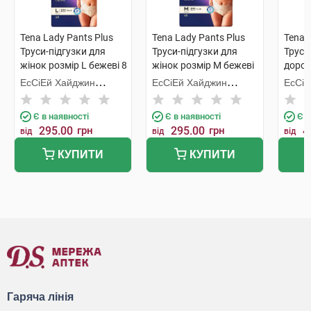
Tena Lady Pants Plus
Tena Lady Pants Plus
Tena 
Труси-підгузки для
Труси-підгузки для
Труси
жінок розмір L бежеві 8
жінок розмір M бежеві
дорос
шт
9 шт
шт
ЕсСіЕй Хайджин
ЕсСіЕй Хайджин
ЕсСіЕ
Продактс
Продактс
Прода
Є в наявності
Є в наявності
Є в
295.00
грн
295.00
грн
4
від
від
від
КУПИТИ
КУПИТИ
Гаряча лінія