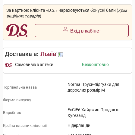
За карткою клієнта «D.S.» нараховуються бонусні бали (
крім
акційних товарів
)
Вхід в кабінет
Доставка в:
Львів
Самовивіз з аптеки
Безкоштовно
Normal Труси-підгузки для
Торгівельна назва
дорослих розмір M
Форма випуску
ЕсСіЕй Хайджин Продактс
Виробник
Хугезанд
Нідерланди
Країна власник ліцензії