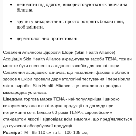
непомітні під одягом, використовуються як звичайна
білизна.
зручні у використанні: просто розірвіть бокові шви,
щоб змінити.
дерматологічно протестовані.
Схвалені Альянсом Здоров'я Шкіри (Skin Health Alliance).
Асоціація Skin Health Alliance акредитувала засоби TENA, тож ви
можете бути впевнені в лагідності засобів для вашої шкіри.
Схвалення асоціацією означає, що незалежні фахівці в області
здоров'я шкіри провели дерматологічні тестування і перевірили
якість виробів. Skin Health Alliance - це незалежна провідна
міжнародна установа.
Шведська торгова марка TENA - найпопулярніша і широко
використовувана в світі марка продукції по догляду при
нетриманні сечі. Більше 60 років TENA є європейським
стандартом якості і відповідає всім вимогам, що пред'являються
до сучасної абсорбуючої продукції.
Розміри:
M - 85-110 см та L - 100-135 см;