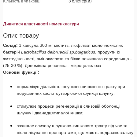
3 блістер(и)
Кількість в упаковці
Дивитися властивості номенклатури
Опис товару
Склад:
1 капсула 300 мг містить: ліофілізат молочнокислих
бактерій
Lactobacillus delbrueckii sp.bulgaricus
, продукти їх
життєдіяльності, амінокислоти та білки поживного середовища -
(25-30 %). Допоміжна речовина - мікроцелюлоза
Основні функції:
нормалізує діяльність шлунково-кишкового тракту при
порушеннях кислотоутворюючої функції шлунку;
стимулює процеси регенерації в слизовій оболонці
шлунку і дванадцятипалої кишки;
захищає слизову шлунково-кишкового тракту під час та
після лікування препаратами, що мають подразнювальну