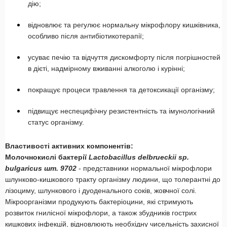
дію;
відновлює та регулює нормальну мікрофлору кишківника,
особливо після антибіотикотерапії;
усуває печію та відчуття дискомфорту після погрішностей
в дієті, надмірному вживанні алкоголю і курінні;
покращує процеси травлення та детоксикації організму;
підвищує неспецифічну резистентність та імунологічний
статус організму.
Властивості активних компонентів:
Молочнокислі бактерії
Lactobacillus delbrueckii sp.
bulgaricus шт. 9702
- представники нормальної мікрофло­ри
шлунково-кишкового тракту організму людини, що толе­рантні до
лізоциму, шлункового і дуоденального соків, жовч­ної солі.
Мікроорганізми продукують бактеріоцини, які стри­мують
розвиток гнилісної мікрофлори, а також збудників го­стрих
кишкових інфекцій, відновлюють необхідну чисель­ність захисної