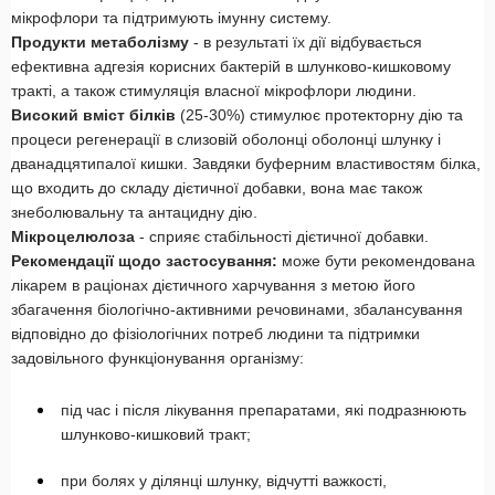
мікрофлори та підтримують імунну систему.
Продукти метаболізму
- в результаті їх дії відбувається
ефективна адгезія корисних бактерій в шлунково-кишковому
тракті, а також стимуляція власної мікрофлори людини.
Високий вміст білків
(25-30%) стимулює протекторну дію та
процеси регенерації в слизовій оболонці оболонці шлунку і
дванадцятипалої кишки. Завдяки буферним властивостям білка,
що входить до складу дієтичної добавки, вона має також
знеболювальну та антацидну дію.
Мікроцелюлоза
- сприяє стабільності дієтичної добавки.
Рекомендації щодо застосування:
може бути рекомен­дована
лікарем в раціонах дієтичного харчування з метою його
збагачення біологічно-активними речовинами, збалан­сування
відповідно до фізіологічних потреб людини та підтримки
задовільного функціонування організму:
під час і після лікування препаратами, які подразнюють
шлунково-кишковий тракт;
при болях у ділянці шлунку, відчутті важкості,