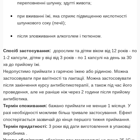
переповненні шлунку, здутті живота;
при вживанні їжі, яка сприяє підвищенню кислотності
шлункового соку (печії);
після зловживання алкоголем і тютюном.
Спосіб застосування:
дорослим та дітям віком від 12 років - по
1-2 капсули, дітям у віці від 3 років - по 1 капсулі на день за 30
хв до прийому їжі.
Недопустимо приймати з гарячою їжею або рідиною. Можна
застосовувати при вагітності та лактації. Можна застосовувати
після закінчення курсу антибіотикоте­рапії, а також під час його
проведення, але не раніше ніж через 2 години після прийому
антибіотика.
Термін споживання:
бажано приймати не менше 1 місяця. У
разі необхідності можливе більш тривале застосування. Ефект
спостерігається зазвичай до кінця першого тижня приймання.
Термін придатності:
3 роки від дати виготовлення в упаковці
виробника .