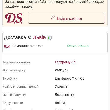
За карткою клієнта «D.S.» нараховуються бонусні бали (
крім
акційних товарів
)
Вхід в кабінет
Доставка в:
Львів
Самовивіз з аптеки
Безкоштовно
Гастромуніл
Торгівельна назва
капсули
Форма випуску
Ензіфарм, ФК, ТОВ
Виробник
Україна
Країна власник ліцензії
Без рецепту
Умови відпуску
блістер
Вид упаковки