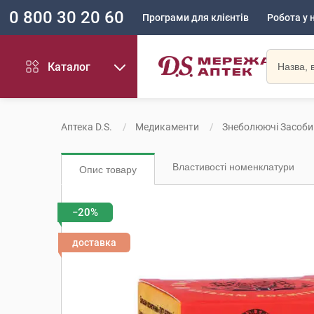
0 800 30 20 60
Програми для клієнтів
Робота у 
Каталог
Аптека D.S.
Медикаменти
Знеболюючі Засоби
Властивості номенклатури
Опис товару
−20%
доставка