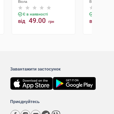
Віола
Віола
Є в наявності
Є в наявно
49.00
21.5
від
від
грн
КУПИТИ
К
Завантажити застосунок
Приєднуйтесь