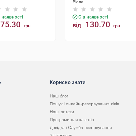
Віола
в наявності
Є в наявності
75.30
130.70
від
грн
грн
КУПИТИ
КУПИТИ
ю
Корисно знати
Наш блог
Пошук і онлайн-резервування ліків
Наші аптеки
Програми для клієнтів
Довідка і Служба резервування
Застосунок