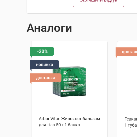
Аналоги
−20%
достав
новинка
доставка
Arbor Vitae Живокост бальзам
Гевкам
для тіла 50 г 1 банка
1 туба