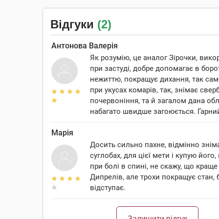
Відгуки
(2)
Антонова Валерія
Як розумію, це аналог Зірочки, вик
при застуді, добре допомагає в боро
нежиттю, покращує дихання, так са
при укусах комарів, так, знімає сверб
почервоніння, та й загалом дана об
набагато швидше загоюється. Гарний
Марія
Досить сильно пахне, відмінно зніма
суглобах, для цієї мети і купую його
при болі в спині, не скажу, що краще
Дипрелів, але трохи покращує стан, 
відступає.
Залишити відгук