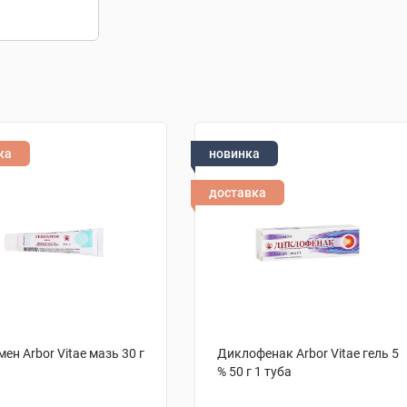
ка
новинка
доставка
ен Arbor Vitae мазь 30 г
Диклофенак Arbor Vitae гель 5
% 50 г 1 туба