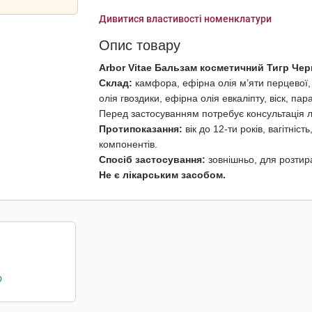
Дивитися властивості номенклатури
Опис товару
Arbor Vitae Бальзам косметичний Тигр Чер
Склад:
камфора, ефірна олія м’яти перцевої,
олія гвоздики, ефірна олія евкаліпту, віск, пар
Перед застосуванням потребує консультація лі
Протипоказання:
вік до 12-ти років, вагітніс
компонентів.
Спосіб застосування:
зовнішньо, для розтира
Не є лікарським засобом.
о