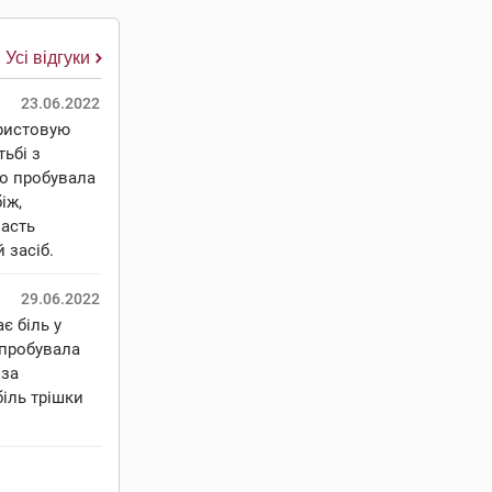
Усі відгуки
23.06.2022
ористовую
тьбі з
мо пробувала
іж,
ласть
 засіб.
29.06.2022
є біль у
, пробувала
 за
біль трішки