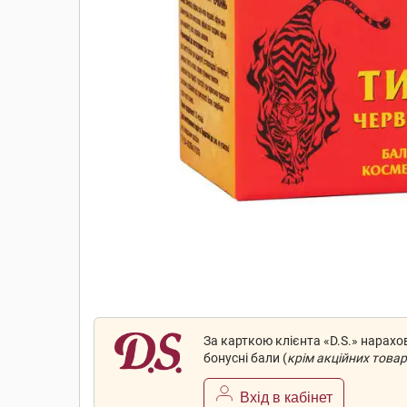
За карткою клієнта «D.S.» нарах
бонусні бали (
крім акційних товар
Вхід в кабінет