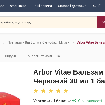
нас
Франшиза
Наші аптеки
Оплата і доставка
Акції
З
Препарати Від Болю У Суглобах І М'язах
Arbor Vitae Баль
Відгуки
Аналоги та замінники
Arbor Vitae Бальзам
Червоний 30 мл 1 б
Є в наявності
Упаковка / 1 баночка