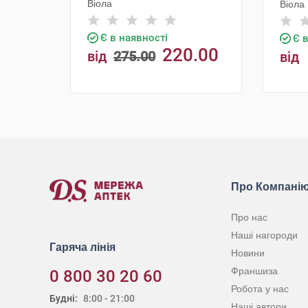
Віола
Віола
Є в наявності
Є 
220.00
від
275.00
від
грн
КУПИТИ
Про Компані
Про нас
Наші нагороди
Гаряча лінія
Новини
Франшиза
0 800 30 20 60
Робота у нас
Будні:
8:00 - 21:00
Наші автори