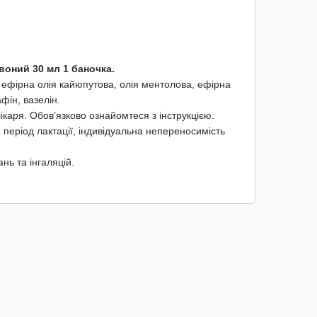
воний 30 мл 1 баночка.
 ефірна олія кайюпутова, олія ментолова, ефірна
афін, вазелін.
каря. Обов’язково ознайомтеся з інструкцією.
ть, період лактації, індивідуальна непереносимість
нь та інгаляцій.