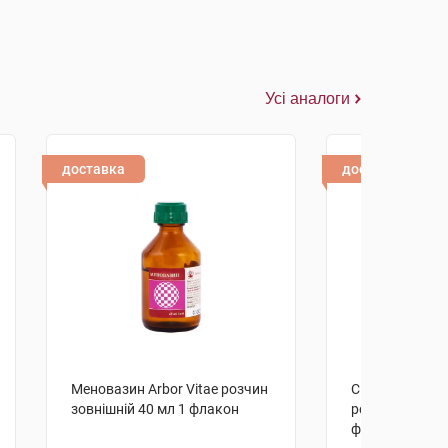
Усі аналоги
доставка
доставка
Меновазин Arbor Vitae розчин
Спирт камфорн
зовнішній 40 мл 1 флакон
розчин зовнішн
флакон