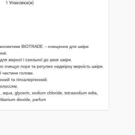
1 Упаковка(и)
 косметики BIOTRADE - очищення для шкіри
ання.
я жирної і схильної до акне шкіри.
ко очищує пори та регулює надмірну жирність шкіри.
ї частини голови.
енний та гіпоалергенний.
волоссям.
aqua, glycerin, sodium chloride, tetrasodium edta,
, titanium dioxide, parfum