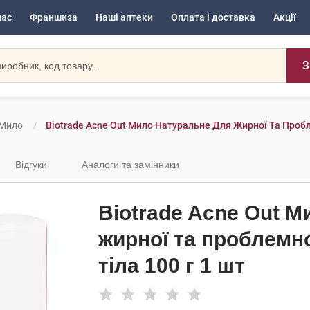
нас
Франшиза
Наші аптеки
Оплата і доставка
Акції
З
Мило
Biotrade Acne Out Мило Натуральне Для Жирної Та Пробл
Відгуки
Аналоги та замінники
Biotrade Acne Out 
жирної та проблемно
тіла 100 г 1 шт