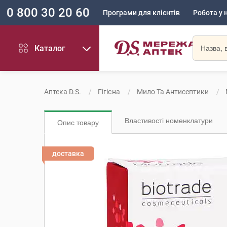
0 800 30 20 60
Програми для клієнтів
Робота у 
Каталог
Аптека D.S.
Гігієна
Мило Та Антисептики
Властивості номенклатури
Опис товару
доставка