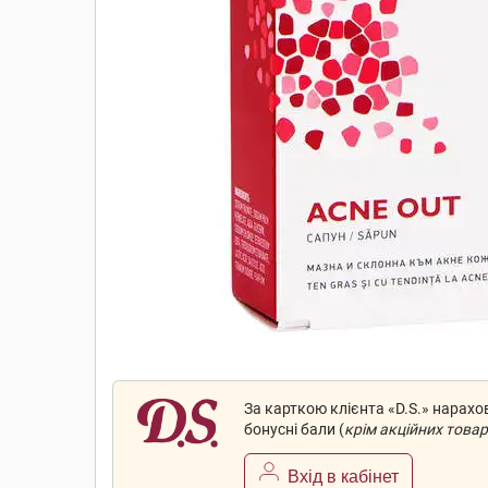
За карткою клієнта «D.S.» нарах
бонусні бали (
крім акційних товар
Вхід в кабінет