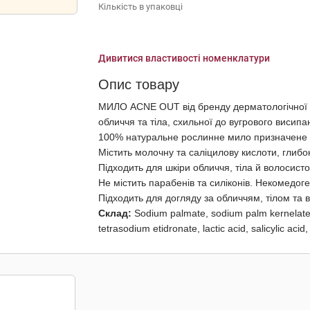
Кількість в упаковці
Дивитися властивості номенклатури
Опис товару
МИЛО ACNE OUT від бренду дерматологічної
обличчя та тіла, схильної до вугрового висип
100% натуральне рослинне мило призначене дл
Містить молочну та саліцилову кислоти, глибо
Підходить для шкіри обличчя, тіла й волосисто
Не містить парабенів та силіконів. Некомедог
Підходить для догляду за обличчям, тілом та 
Склад:
Sodium palmate, sodium palm kernelate, 
tetrasodium etidronate, lactic acid, salicylic acid