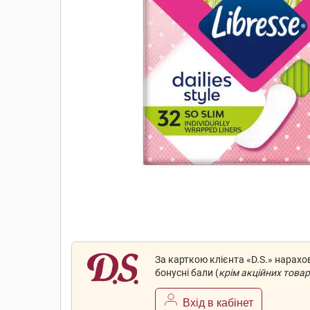
За карткою клієнта «D.S.» нарах
бонусні бали (
крім акційних товар
Вхід в кабінет