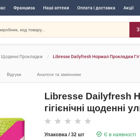
нас
Франшиза
Наші аптеки
Оплата і доставка
Акції
З
Щоденні Прокладки
Libresse Dailyfresh Нормал Прокладки Гі
Відгуки
Аналоги та замінники
Libresse Dailyfresh
гігієнічні щоденні у
Є в наявності
Упаковка / 32 шт