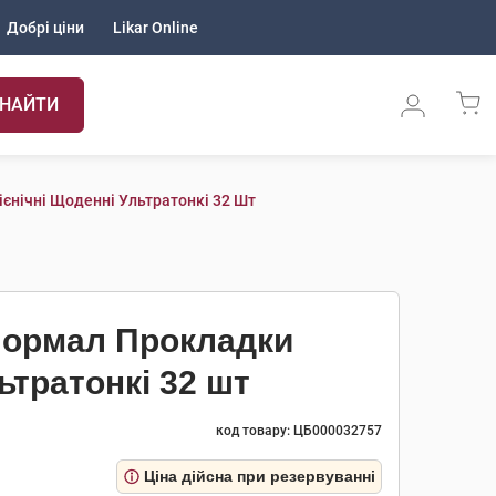
Добрі ціни
Likar Online
НАЙТИ
гієнічні Щоденні Ультратонкі 32 Шт
 Нормал Прокладки
льтратонкі 32 шт
код товару: ЦБ000032757
Ціна дійсна при резервуванні