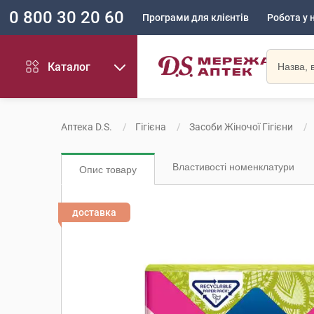
0 800 30 20 60
Програми для клієнтів
Робота у 
Каталог
Аптека D.S.
Гігієна
Засоби Жіночої Гігієни
Властивості номенклатури
Опис товару
доставка