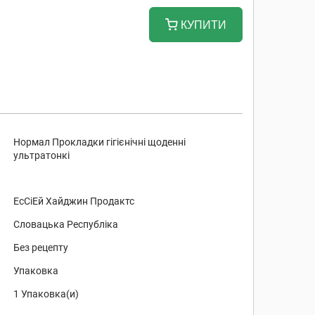
КУПИТИ
Нормал Прокладки гігієнічні щоденні
ультратонкі
ЕсСіЕй Хайджин Продактс
Словацька Республіка
Без рецепту
Упаковка
1 Упаковка(и)