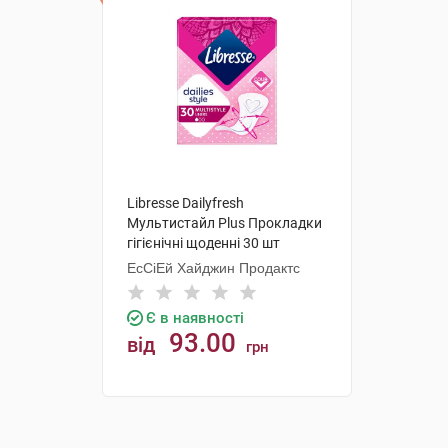
Libresse Dailyfresh
Мультистайл Plus Прокладки
гігієнічні щоденні 30 шт
ЕсСіЕй Хайджин Продактс
Є в наявності
93.00
від
грн
КУПИТИ