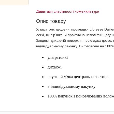
Дивитися властивості номенклатури
Опис товару
Ультратонкі щоденні прокладки Libresse Dailies
легкі, як пір’їнка, й практично непомітні щод
Завдяки дихаючій поверхні, прокладка дозволя
індивідуальному пакунку. Виготовлені на 100
ультратонкі
дихаючі
гнучка й м'яка центральна частина
в індивідуальному пакунку
100% пакунок з поновлюваних волок