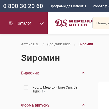
0 800 30 20 60
Програми для клієнтів
Робота у 
Каталог
Аптека D.S.
Довідник Ліків
Зиромин
Зиромин
Виробник
Уорлд Медицин Ілач Сан. Ве
Тідж
(1)
Форма випуску