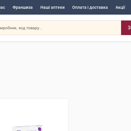
нас
Франшиза
Наші аптеки
Оплата і доставка
Акції
З