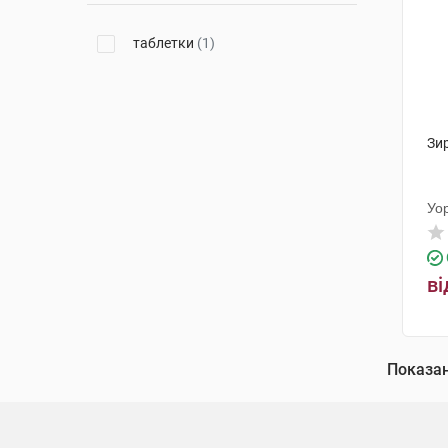
таблетки
(1)
Зи
Уо
ві
Показа