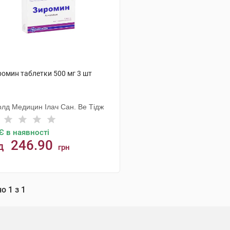
ромин таблетки 500 мг 3 шт
рлд Медицин Ілач Сан. Ве Тідж
Є в наявності
246.90
д
грн
КУПИТИ
но
1
з
1