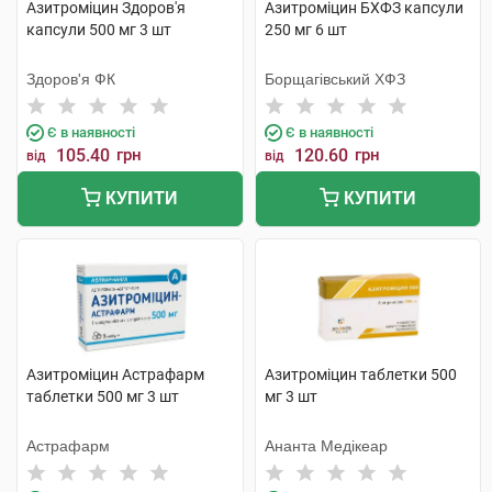
Азитроміцин Здоров'я
Азитроміцин БХФЗ капсули
капсули 500 мг 3 шт
250 мг 6 шт
Здоров'я ФК
Борщагівський ХФЗ
Є в наявності
Є в наявності
105.40
грн
120.60
грн
від
від
КУПИТИ
КУПИТИ
Азитроміцин Астрафарм
Азитроміцин таблетки 500
таблетки 500 мг 3 шт
мг 3 шт
Астрафарм
Ананта Медікеар