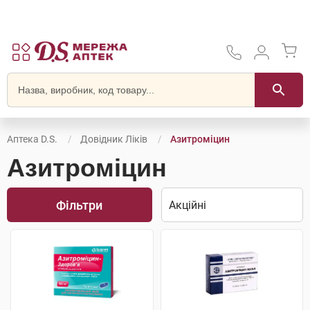
Аптека D.S.
Довідник Ліків
Азитроміцин
Азитроміцин
Фільтри