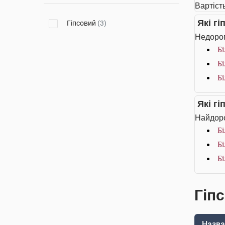
Вартість
Які г
Гіпсовий
(3)
Недорог
Бі
Бі
Бі
Які г
Найдоро
Бі
Бі
Бі
Гіп
Назва