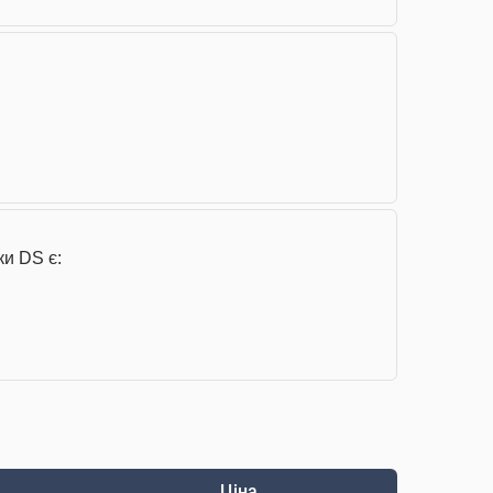
ки DS є:
Ціна