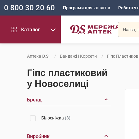
0 800 30 20 60
Програми для клієнтів
Робота у 
Каталог
Аптека D.S.
Бандажі І Корсети
Гіпс Пластиков
Гіпс пластиковий
у Новоселиці
Бренд
Білосніжка
(3)
Виробник