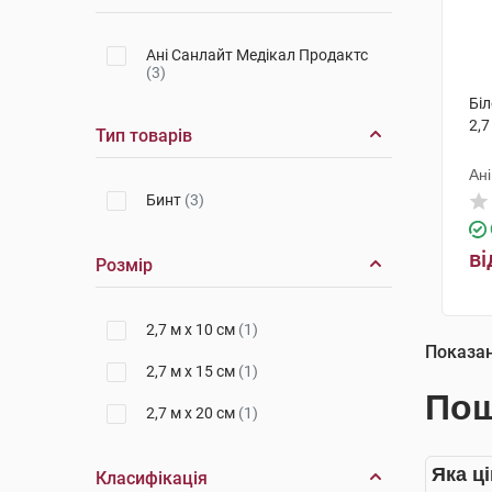
Ані Санлайт Медікал Продактс
(3)
Біл
2,7
Тип товарів
Ан
Бинт
(3)
ві
Розмір
2,7 м х 10 см
(1)
Показа
2,7 м х 15 см
(1)
Пош
2,7 м х 20 см
(1)
Яка ці
Класифікація