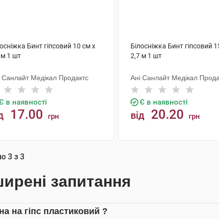
осніжка Бинт гіпсовий 10 см х
Білосніжка Бинт гіпсовий 1
 м 1 шт
2,7 м 1 шт
і Санлайт Медікал Продактс
Ані Санлайт Медікал Прода
Є в наявності
Є в наявності
17.00
20.20
д
від
грн
грн
КУПИТИ
КУПИТИ
но
3
з
3
ирені запитання
на на гіпс пластиковий ?