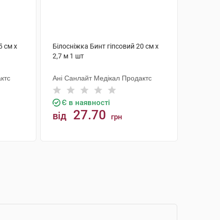
5 см х
Білосніжка Бинт гіпсовий 20 см х
2,7 м 1 шт
ктс
Ані Санлайт Медікал Продактс
Є в наявності
27.70
від
грн
КУПИТИ