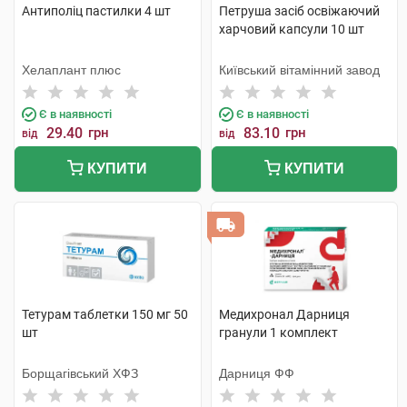
Антиполіц пастилки 4 шт
Петруша засіб освіжаючий
харчовий капсули 10 шт
Хелаплант плюс
Київський вітамінний завод
Є в наявності
Є в наявності
29.40
грн
83.10
грн
від
від
КУПИТИ
КУПИТИ
Тетурам таблетки 150 мг 50
Медихронал Дарниця
шт
гранули 1 комплект
Борщагівський ХФЗ
Дарниця ФФ