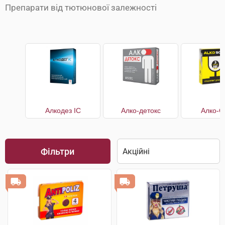
Препарати від тютюнової залежності
Алкодез IC
Алко-детокс
Алко-С
Фільтри