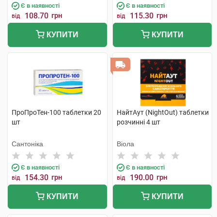
Є в наявності
Є в наявності
108.70
грн
115.30
грн
від
від
КУПИТИ
КУПИТИ
ПроПроТен-100 таблетки 20
НайтАут (NightOut) таблетки
шт
розчинні 4 шт
Сантоніка
Віола
Є в наявності
Є в наявності
154.30
грн
190.00
грн
від
від
КУПИТИ
КУПИТИ