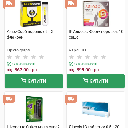
Алко-Сорб порошок 9 г 3
IF Алкофф Форте порошок 10
флакони
саше
Орісіл-фарм
Чарлі ПП
Є в наявності
Є в наявності
362.00
грн
399.00
грн
від
від
КУПИТИ
КУПИТИ
Нікоретте Свіжа м'ята спрей
Ліверія IC таблетки 0,5 г 20