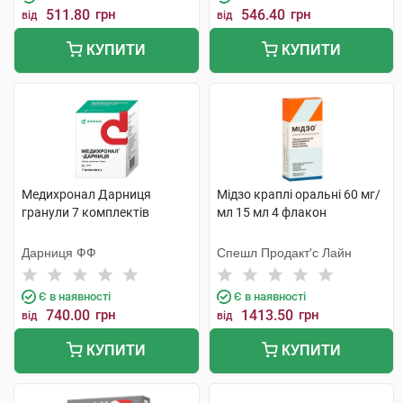
511.80
грн
546.40
грн
від
від
КУПИТИ
КУПИТИ
Медихронал Дарниця
Мідзо краплі оральні 60 мг/
гранули 7 комплектів
мл 15 мл 4 флакон
Дарниця ФФ
Спешл Продакт'с Лайн
Є в наявності
Є в наявності
740.00
грн
1413.50
грн
від
від
КУПИТИ
КУПИТИ