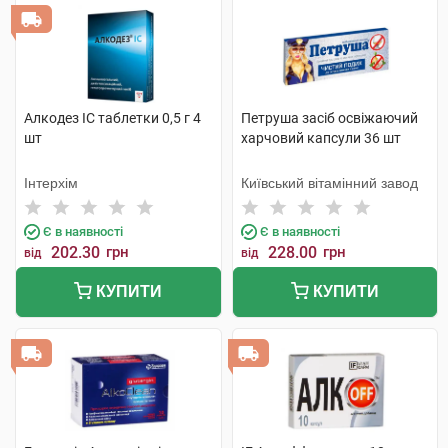
Алкодез IC таблетки 0,5 г 4
Петруша засіб освіжаючий
шт
харчовий капсули 36 шт
Інтерхім
Київський вітамінний завод
Є в наявності
Є в наявності
202.30
грн
228.00
грн
від
від
КУПИТИ
КУПИТИ