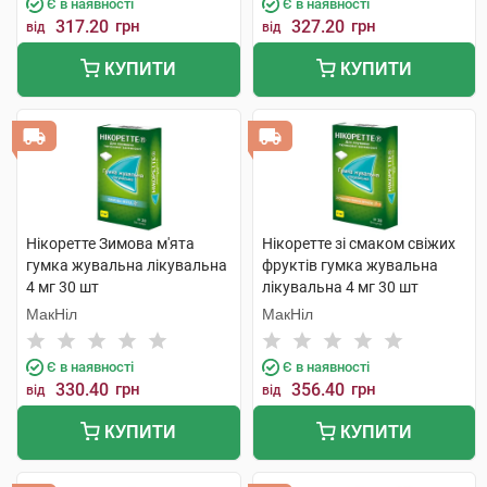
Є в наявності
Є в наявності
317.20
грн
327.20
грн
від
від
КУПИТИ
КУПИТИ
Нікоретте Зимова м'ята
Нікоретте зі смаком свіжих
гумка жувальна лікувальна
фруктів гумка жувальна
4 мг 30 шт
лікувальна 4 мг 30 шт
МакНіл
МакНіл
Є в наявності
Є в наявності
330.40
грн
356.40
грн
від
від
КУПИТИ
КУПИТИ