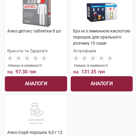
Алко-детокс таблетки 8 шт
Бух-ні з лимонною кислотою
порошок для орального
розчину 10 саше
Красота та Здоров'я
Астрафарм
Немає в наявності
Немає в наявності
97.30
грн
131.35
грн
від
від
АНАЛОГИ
АНАЛОГИ
Алко-Сорб порошок 9,0 г 12