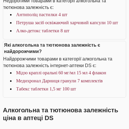
Недорогими товарами в категорії алкогольна та
тютюнова залежність є:
Антиполіц пастилки 4 шт
Петруша засіб освіжаючий харчовий капсули 10 шт
Алко-детокс таблетки 8 шт
Які алкогольна та тютюнова залежність є
найдорожчими?
Найдорожчими товарами в категорії алкогольна та
тютюнова залежність інтернет-аптеки DS є:
Мідзо краплі оральні 60 мг/мл 15 мл 4 флакон
Медихронал Дарниця гранули 7 комплектів
Табекс таблетки 1,5 мг 100 шт
Алкогольна та тютюнова залежність
ціна в аптеці DS