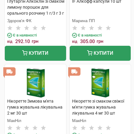
Глутаргiн Алкоклiн зі смаком
IF Алкофф капсули 10 шт
лимону порошок для
орального розчину 1 г/3 г 3 г
10 пакетів
Здоров'я ФК
Марина ПП
Є в наявності
Є в наявності
292.10
грн
305.00
грн
від
від
КУПИТИ
КУПИТИ
Нікоретте Зимова м'ята
Нікоретте зі смаком свіжої
гумка жувальна лікувальна
м'яти гумка жувальна
2 мг 30 шт
лікувальна 4 мг 30 шт
МакНіл
МакНіл