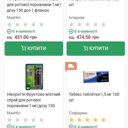
для ротової порожнини 1 мг/
шт
дозу 150 доз 1 флакон
МакНіл
Інтерхім
Є в наявності
Є в наявності
451.00
грн
474.50
грн
від
від
КУПИТИ
КУПИТИ
Нікоретте Фруктово-м'ятний
Табекс таблетки 1,5 мг 100
спрей для ротової
шт
порожнини 1 мг/дозу 150
доз 1 флакон
МакНіл
Софарма
Є в наявності
Є в наявності