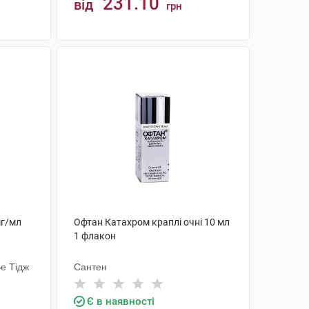
231.10
від
грн
КУПИТИ
мг/мл
Офтан Катахром краплі очні 10 мл
1 флакон
е Тідж
Сантен
Є в наявності