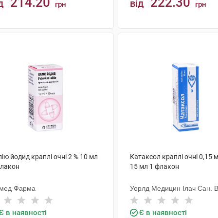
214.20
222.30
д
від
грн
грн
КУПИТИ
КУПИТИ
ію йодид краплі очні 2 % 10 мл
Катаксол краплі очні 0,15 
флакон
15 мл 1 флакон
імед Фарма
Уорлд Медицин Ілач Сан. В
Є в наявності
Є в наявності