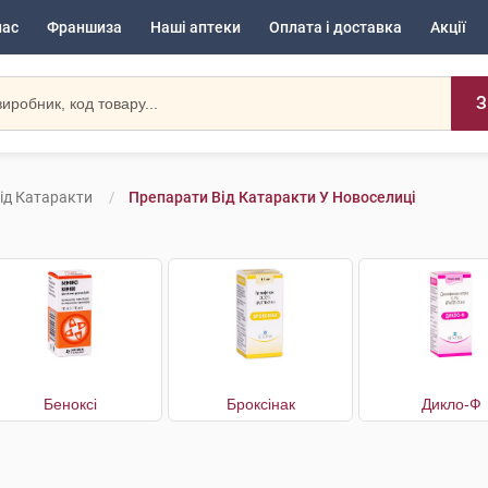
нас
Франшиза
Наші аптеки
Оплата і доставка
Акції
З
ід Катаракти
Препарати Від Катаракти У Новоселиці
Беноксі
Броксінак
Дикло-Ф