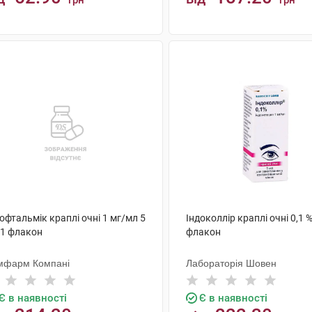
грн
грн
КУПИТИ
КУПИТИ
офтальмік краплі очні 1 мг/мл 5
Індоколлір краплі очні 0,1 %
 1 флакон
флакон
мфарм Компані
Лабораторія Шовен
Є в наявності
Є в наявності