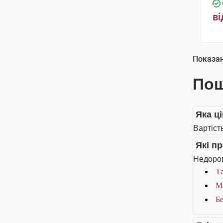
ві
Показа
Пош
Яка ц
Вартіст
Які п
Недорог
Та
Ме
Бе