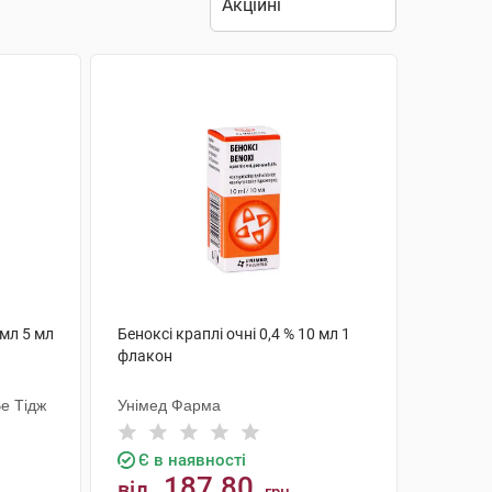
/мл 5 мл
Беноксі краплі очні 0,4 % 10 мл 1
флакон
е Тідж
Унімед Фарма
Є в наявності
187.80
від