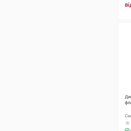
ві
Дик
фл
Се