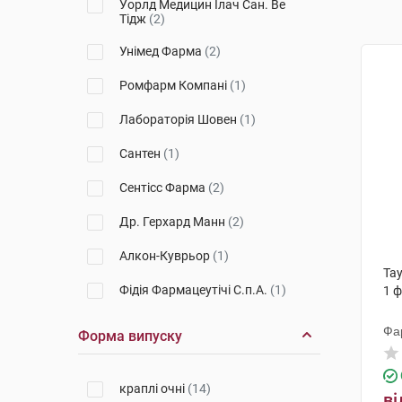
Уорлд Медицин Ілач Сан. Ве
Тідж
(2)
Унімед Фарма
(2)
Ромфарм Компані
(1)
Лабораторія Шовен
(1)
Сантен
(1)
Сентісс Фарма
(2)
Др. Герхард Манн
(2)
Алкон-Куврьор
(1)
Тау
Фідія Фармацеутічі С.п.А.
(1)
1 
Фа
Форма випуску
краплі очні
(14)
ві