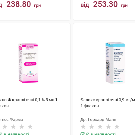
238.80
253.30
д
від
грн
грн
КУПИТИ
КУПИТИ
ло-Ф краплі очні 0,1 % 5 мл 1
Єллокс краплі очні 0,9 мг/м
акон
1 флакон
нтісс Фарма
Др. Герхард Манн
Є в наявності
Є в наявності