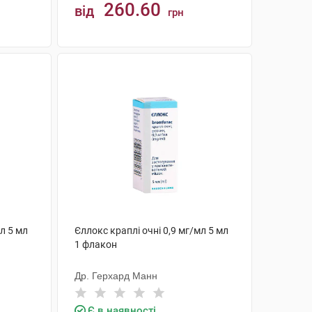
260.60
від
грн
КУПИТИ
л 5 мл
Єллокс краплі очні 0,9 мг/мл 5 мл
1 флакон
Др. Герхард Манн
Є в наявності