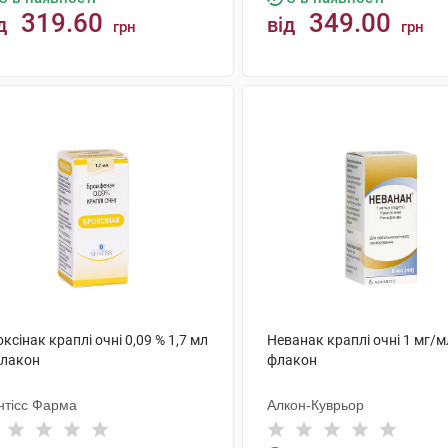
319.60
349.00
д
від
грн
грн
КУПИТИ
КУПИТИ
ксінак краплі очні 0,09 % 1,7 мл
Неванак краплі очні 1 мг/м
флакон
флакон
нтісс Фарма
Алкон-Куврьор