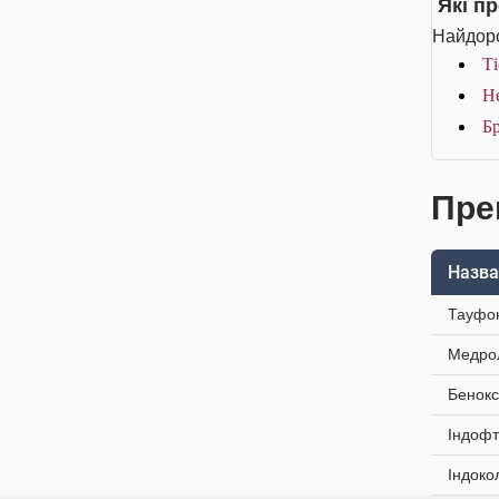
Які п
Найдоро
Ті
Не
Бр
Пре
Назва
Тауфон
Медрол
Бенокс
Індофт
Індоко