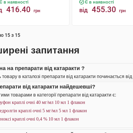
Є в наявності
Є в наявності
416.40
455.30
д
від
грн
грн
КУПИТИ
КУПИТИ
но
15
з
15
ирені запитання
іна на препарати від катаракти ?
ь товару в каталозі препарати від катаракти починається від 
репарати від катаракти найдешевші?
ими товарами в категорії препарати від катаракти є:
уфон краплі очні 40 мг/мл 10 мл 1 флакон
дролгін краплі очні 5 мг/мл 5 мл 1 флакон
ноксі краплі очні 0,4 % 10 мл 1 флакон