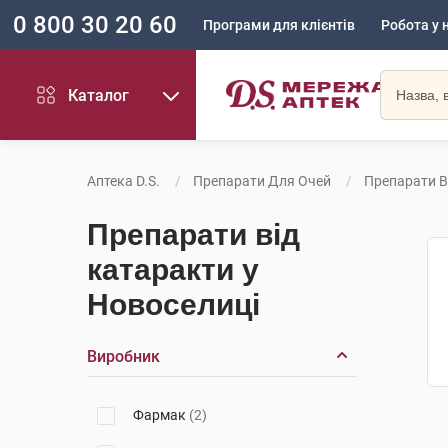
0 800 30 20 60
Програми для клієнтів
Робота у 
Каталог
Аптека D.S.
Препарати Для Очей
Препарати В
Препарати від
катаракти у
Новоселиці
Виробник
Фармак
(2)