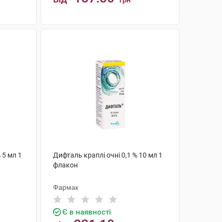
грн
КУПИТИ
 5 мл 1
Дифталь краплі очні 0,1 % 10 мл 1
флакон
Фармак
Є в наявності