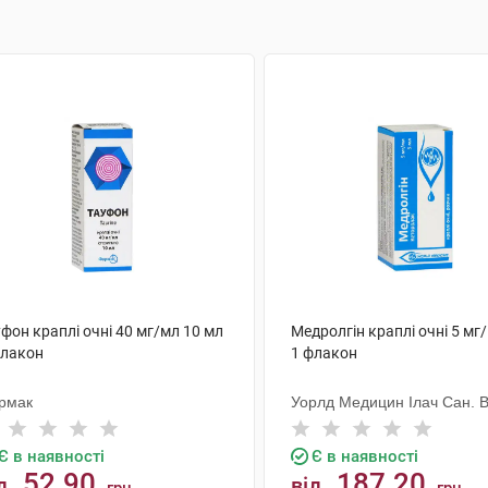
фон краплі очні 40 мг/мл 10 мл
Медролгін краплі очні 5 мг
флакон
1 флакон
рмак
Уорлд Медицин Ілач Сан. В
Є в наявності
Є в наявності
52.90
187.20
д
від