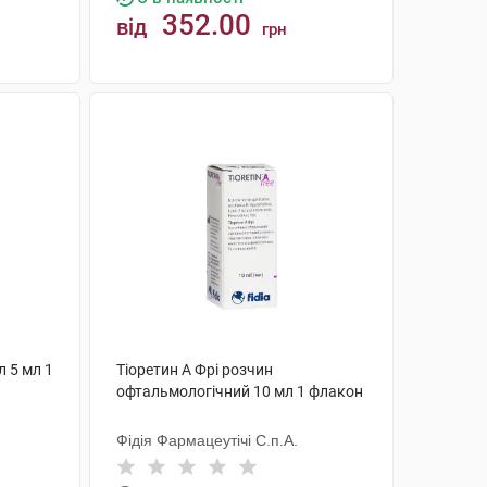
352.00
від
грн
КУПИТИ
л 5 мл 1
Тіоретин А Фрі розчин
офтальмологічний 10 мл 1 флакон
Фідія Фармацеутічі С.п.А.