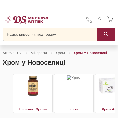
Аптека D.S.
Мінерали
Хром
Хром У Новоселиці
Хром у Новоселиці
Піколінат Хрому
Хром
Хром Акт