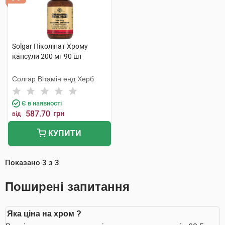
Solgar Піколінат Хрому
капсули 200 мг 90 шт
Солгар Вітамін енд Херб
Є в наявності
587.70
грн
від
КУПИТИ
Показано
3
з
3
Поширені запитання
Яка ціна на хром ?