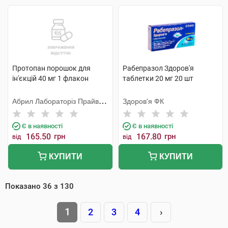
Протопан порошок для
Рабепразол Здоров'я
ін'єкцій 40 мг 1 флакон
таблетки 20 мг 20 шт
Абрил Лабораторіз Прайвет
Здоров'я ФК
Лімітед
Є в наявності
Є в наявності
165.50
грн
167.80
грн
від
від
КУПИТИ
КУПИТИ
Показано
36
з
130
1
2
3
4
›