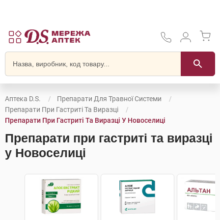
Аптека D.S.
Препарати Для Травної Системи
Препарати При Гастриті Та Виразці
Препарати При Гастриті Та Виразці У Новоселиці
Препарати при гастриті та виразці
у Новоселиці