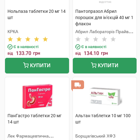
Нольпаза таблетки 20 мг 14
Пантопразол Абрил
шт
порошок для ін'єкцій 40 мг 1
флакон
КРКА
Абрил Лабораторіз Прайвет
Лімітед
Є в наявності
Є в наявності
133.70
грн
134.10
грн
від
від
КУПИТИ
КУПИТИ
ПанГастро таблетки 20 мг
Альтан таблетки 10 мг 100
14 шт
шт
Лек Фармацевтична
Борщагівський ХФЗ