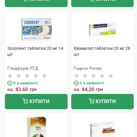
Золопент таблетки 20 мг 14
Квамател таблетки 20 мг 28
шт
шт
Гледфарм ЛТД
Гедеон Ріхтер
Є в наявності
Є в наявності
83.60
грн
84.20
грн
від
від
КУПИТИ
КУПИТИ