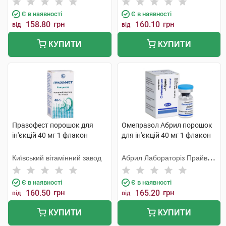
Є в наявності
Є в наявності
158.80
грн
160.10
грн
від
від
КУПИТИ
КУПИТИ
Празофест порошок для
Омепразол Абрил порошок
ін'єкцій 40 мг 1 флакон
для ін'єкцій 40 мг 1 флакон
Київський вітамінний завод
Абрил Лабораторіз Прайвет
Лімітед
Є в наявності
Є в наявності
160.50
грн
165.20
грн
від
від
КУПИТИ
КУПИТИ