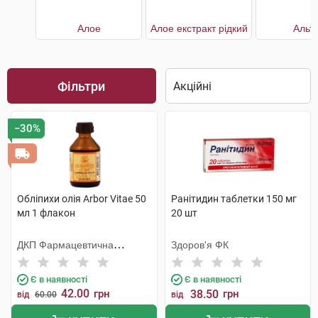
Алое
Алое екстракт рідкий
Альт
Фільтри
−30%
Обліпихи олія Arbor Vitae 50
Ранітидин таблетки 150 мг
мл 1 флакон
20 шт
ДКП Фармацевтична
Здоров'я ФК
фабрика
Є в наявності
Є в наявності
42.00
грн
38.50
грн
від
60.00
від