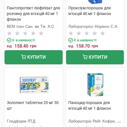
Пантопротект ліофілізат для
Проксіум порошок для
розчину для ін'єкцій 40 мг 1
ін'єкцій 40 мг 1 флакон
флакон
ВЕМ Ілач Сан. ве Тік. А.С
Лабораторіос Нормон С.А.
Є в наявності
Є в наявності
158.40
грн
158.70
грн
від
від
КУПИТИ
КУПИТИ
Золопент таблетки 20 мг 30
Паноцид порошок для
шт
ін'єкцій 40 мг 1 флакон
Гледфарм ЛТД
Лабораторіо Рейг Хофре, С.
А.