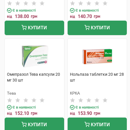
компанія
Є в наявності
Є в наявності
138.00
грн
140.70
грн
від
від
КУПИТИ
КУПИТИ
Омепразол Тева капсули 20
Нольпаза таблетки 20 мг 28
мг 30 шт
шт
Тева
КРКА
Є в наявності
Є в наявності
152.10
грн
153.90
грн
від
від
КУПИТИ
КУПИТИ