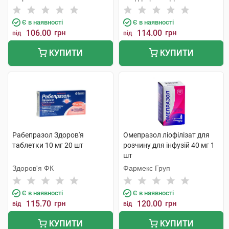
Є в наявності
Є в наявності
106.00
грн
114.00
грн
від
від
КУПИТИ
КУПИТИ
Рабепразол Здоров'я
Омепразол ліофілізат для
таблетки 10 мг 20 шт
розчину для інфузій 40 мг 1
шт
Здоров'я ФК
Фармекс Груп
Є в наявності
Є в наявності
115.70
грн
120.00
грн
від
від
КУПИТИ
КУПИТИ