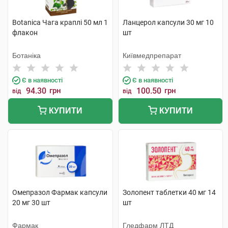
Botanica Чага краплі 50 мл 1
Ланцерол капсули 30 мг 10
флакон
шт
Ботаніка
Київмедпрепарат
Є в наявності
Є в наявності
94.30
грн
100.50
грн
від
від
КУПИТИ
КУПИТИ
Омепразол Фармак капсули
Золопент таблетки 40 мг 14
20 мг 30 шт
шт
Фармак
Гледфарм ЛТД