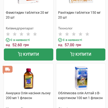
Фамотидин таблетки 20 мг
Ранітидин таблетки 150 мг
20 шт
20 шт
Київмедпрепарат
Технолог
Є в наявності
Є в наявності
52.60
грн
57.00
грн
від
від
КУПИТИ
КУПИТИ
Аннушка Олія насіння льону
Обліпихова олія Алтай з B-
200 мл 1 флакон
каротином 100 мл 1 флакон