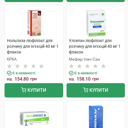
Нольпаза ліофілізат для
Улсепан ліофілізат для
розчину для ін'єкцій 40 мг 1
розчину для ін'єкцій 40 мг 1
флакон
флакон
КРКА
Мефар Ілач Сан
Є в наявності
Є в наявності
154.80
грн
158.10
грн
від
від
КУПИТИ
КУПИТИ