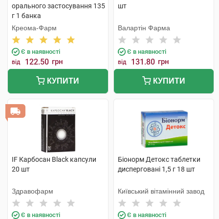
орального застосування 135
шт
г 1 банка
Креома-Фарм
Валартін Фарма
Є в наявності
Є в наявності
122.50
грн
131.80
грн
від
від
КУПИТИ
КУПИТИ
IF Карбосан Black капсули
Біонорм Детокс таблетки
20 шт
дисперговані 1,5 г 18 шт
Здравофарм
Київський вітамінний завод
Є в наявності
Є в наявності