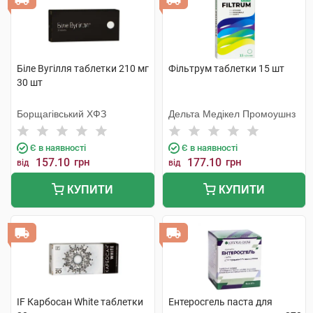
Біле Вугілля таблетки 210 мг
Фільтрум таблетки 15 шт
30 шт
Борщагівський ХФЗ
Дельта Медікел Промоушнз
Є в наявності
Є в наявності
157.10
грн
177.10
грн
від
від
КУПИТИ
КУПИТИ
IF Карбосан White таблетки
Ентеросгель паста для