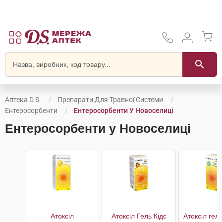
Аптека D.S.
Препарати Для Травної Системи
Ентеросорбенти
Ентеросорбенти У Новоселиці
Ентеросорбенти у Новоселиці
Атоксіл
Атоксіл Гель Кідс
Атоксіл гел