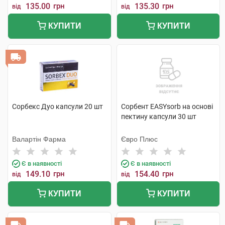
135.00
грн
135.30
грн
від
від
КУПИТИ
КУПИТИ
Сорбекс Дуо капсули 20 шт
Сорбент EASYsorb на основі
пектину капсули 30 шт
Валартін Фарма
Євро Плюс
Є в наявності
Є в наявності
149.10
грн
154.40
грн
від
від
КУПИТИ
КУПИТИ