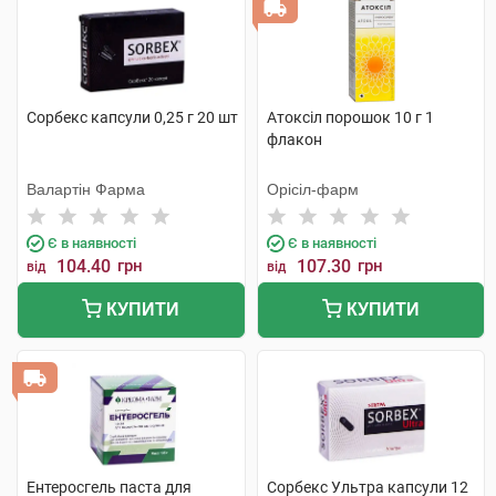
Сорбекс капсули 0,25 г 20 шт
Атоксіл порошок 10 г 1
флакон
Валартін Фарма
Орісіл-фарм
Є в наявності
Є в наявності
104.40
грн
107.30
грн
від
від
КУПИТИ
КУПИТИ
Ентеросгель паста для
Сорбекс Ультра капсули 12