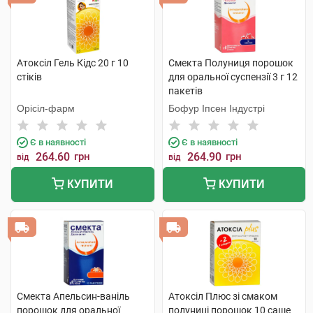
Атоксіл Гель Кідс 20 г 10
Смекта Полуниця порошок
стіків
для оральної суспензії 3 г 12
пакетів
Орісіл-фарм
Бофур Іпсен Індустрі
Є в наявності
Є в наявності
264.60
грн
264.90
грн
від
від
КУПИТИ
КУПИТИ
Смекта Апельсин-ваніль
Атоксіл Плюс зі смаком
порошок для оральної
полуниці порошок 10 саше