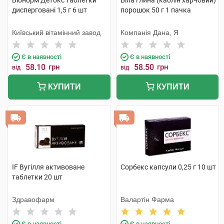
Біонорм Детокс таблетки
Біла глина (каолін харчовий)
дисперговані 1,5 г 6 шт
порошок 50 г 1 пачка
Київський вітамінний завод
Компанія Дана, Я
Є в наявності
Є в наявності
58.10
грн
58.50
грн
від
від
КУПИТИ
КУПИТИ
IF Вугілля активоване
Сорбекс капсули 0,25 г 10 шт
таблетки 20 шт
Здравофарм
Валартін Фарма
Є в наявності
Є в наявності