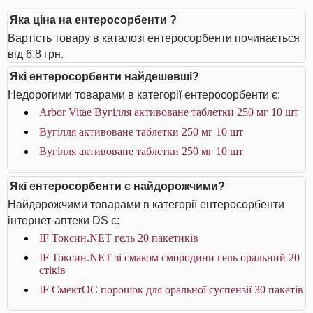
Яка ціна на ентеросорбенти ?
Вартість товару в каталозі ентеросорбенти починається
від 6.8 грн.
Які ентеросорбенти найдешевші?
Недорогими товарами в категорії ентеросорбенти є:
Arbor Vitae Вугілля активоване таблетки 250 мг 10 шт
Вугілля активоване таблетки 250 мг 10 шт
Вугілля активоване таблетки 250 мг 10 шт
Які ентеросорбенти є найдорожчими?
Найдорожчими товарами в категорії ентеросорбенти
інтернет-аптеки DS є:
IF Токсин.NET гель 20 пакетиків
IF Токсин.NET зі смаком смородини гель оральний 20
стіків
IF СмектОС порошок для оральної суспензії 30 пакетів