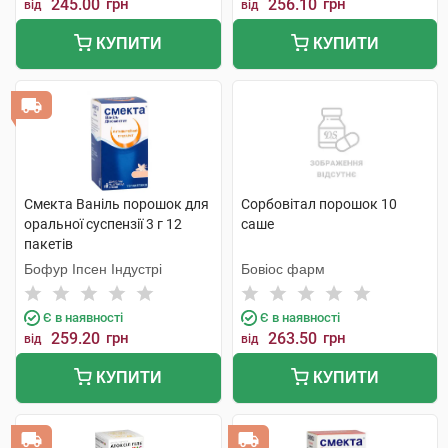
245.00
грн
256.10
грн
від
від
КУПИТИ
КУПИТИ
Смекта Ваніль порошок для
Сорбовітал порошок 10
оральної суспензії 3 г 12
саше
пакетів
Бофур Іпсен Індустрі
Бовіос фарм
Є в наявності
Є в наявності
259.20
грн
263.50
грн
від
від
КУПИТИ
КУПИТИ