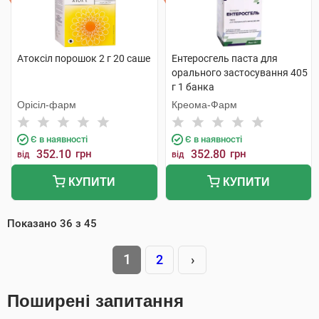
Атоксіл порошок 2 г 20 саше
Ентеросгель паста для
орального застосування 405
г 1 банка
Орісіл-фарм
Креома-Фарм
Є в наявності
Є в наявності
352.10
грн
352.80
грн
від
від
КУПИТИ
КУПИТИ
Показано
36
з
45
1
2
›
Поширені запитання