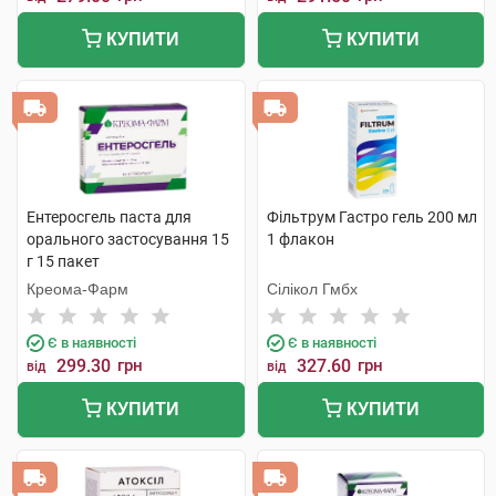
КУПИТИ
КУПИТИ
Ентеросгель паста для
Фільтрум Гастро гель 200 мл
орального застосування 15
1 флакон
г 15 пакет
Креома-Фарм
Сілікол Гмбх
Є в наявності
Є в наявності
299.30
грн
327.60
грн
від
від
КУПИТИ
КУПИТИ