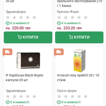
20 шт
орального застосування 270
г 1 банка
Здравофарм
Креома-Фарм
Є в наявності
Є в наявності
220.00
грн
233.20
грн
від
від
КУПИТИ
КУПИТИ
IF Карбосан Black Форте
Атоксіл гель преБІО 20 г 10
капсули 20 шт
стіків
Здравофарм
Орісіл-фарм
Є в наявності
Є в наявності