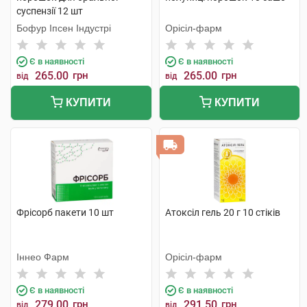
суспензії 12 шт
Бофур Іпсен Індустрі
Орісіл-фарм
Є в наявності
Є в наявності
265.00
грн
265.00
грн
від
від
КУПИТИ
КУПИТИ
Фрісорб пакети 10 шт
Атоксіл гель 20 г 10 стіків
Іннео Фарм
Орісіл-фарм
Є в наявності
Є в наявності
279.00
грн
291.50
грн
від
від