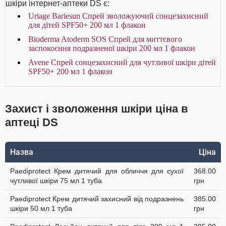
шкіри інтернет-аптеки DS є:
Uriage Bariesun Спрей зволожуючий сонцезахисний
для дітей SPF50+ 200 мл 1 флакон
Bioderma Atoderm SOS Спрей для миттєвого
заспокоєння подразненої шкіри 200 мл 1 флакон
Avene Спрей сонцезахисний для чутливої шкіри дітей
SPF50+ 200 мл 1 флакон
Захист і зволоження шкіри ціна в
аптеці DS
Назва
Ціна
Paediprotect Крем дитячий для обличчя для сухої
368.00
чутливої шкіри 75 мл 1 туба
грн
Paediprotect Крем дитячий захисний від подразнень
385.00
шкіри 50 мл 1 туба
грн