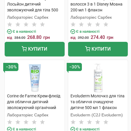
Лосьйон дитячий
волосся 3 в 1 Disney Моана
зволожуючий для тіла 500
200 мл 1 флакон
мл 1 флакон
Лабораторіес Сарбек
Лабораторіес Сарбек
Є в наявності
Є в наявності
268.80
274.40
грн
грн
від
384.00
від
392.00
КУПИТИ
КУПИТИ
−30%
−30%
Corine de Farme Крем-флюїд
Evoluderm Молочко для тіла
для обличчя дитячий
та обличчя очищуюче
зволожуючий органічний
дитяче 500 мл 1 флакон
100 мл 1 туба
Лабораторіес Сарбек
Evoluderm (C2J Evoluderm)
Є в наявності
Є в наявності