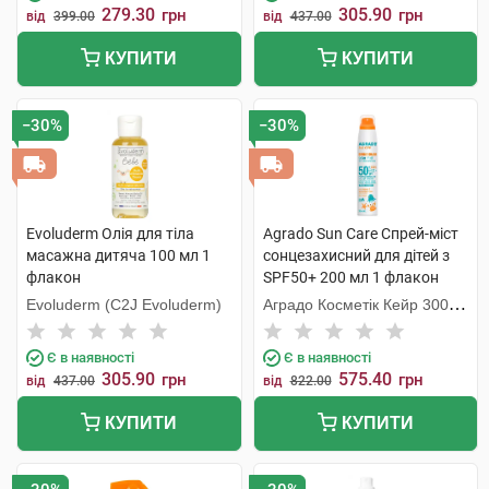
279.30
305.90
грн
грн
від
399.00
від
437.00
КУПИТИ
КУПИТИ
−30%
−30%
Evoluderm Олія для тіла
Agrado Sun Care Спрей-міст
масажна дитяча 100 мл 1
сонцезахисний для дітей з
флакон
SPF50+ 200 мл 1 флакон
Evoluderm (C2J Evoluderm)
Аградо Косметік Кейр 3000
С.Л.У.
Є в наявності
Є в наявності
305.90
575.40
грн
грн
від
437.00
від
822.00
КУПИТИ
КУПИТИ