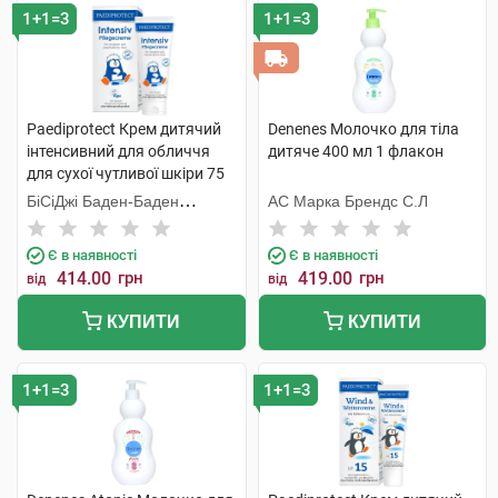
1+1=3
1+1=3
Paediprotect Крем дитячий
Denenes Молочко для тіла
інтенсивний для обличчя
дитяче 400 мл 1 флакон
для сухої чутливої шкіри 75
мл 1 туба
БіСіДжі Баден-Баден
АС Марка Брендс С.Л
Косметікс Груп Гмбх
Є в наявності
Є в наявності
414.00
грн
419.00
грн
від
від
КУПИТИ
КУПИТИ
1+1=3
1+1=3