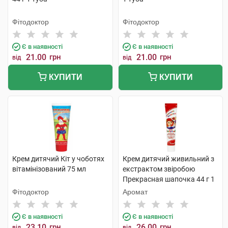
Фітодоктор
Фітодоктор
Є в наявності
Є в наявності
21.00
грн
21.00
грн
від
від
КУПИТИ
КУПИТИ
Крем дитячий Кіт у чоботях
Крем дитячий живильний з
вітамінізований 75 мл
екстрактом звіробою
Прекрасная шапочка 44 г 1
туба
Фітодоктор
Аромат
Є в наявності
Є в наявності
23.10
грн
26.00
грн
від
від