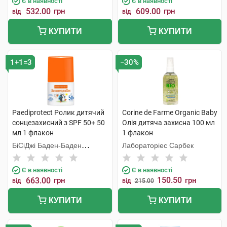
Є в наявності
Є в наявності
532.00
грн
609.00
грн
від
від
КУПИТИ
КУПИТИ
1+1=3
−30%
Paediprotect Ролик дитячий
Corine de Farme Organic Baby
cонцезахисний з SPF 50+ 50
Олія дитяча захисна 100 мл
мл 1 флакон
1 флакон
БіСіДжі Баден-Баден
Лабораторіес Сарбек
Косметікс Груп Гмбх
Є в наявності
Є в наявності
150.50
663.00
грн
грн
від
від
215.00
КУПИТИ
КУПИТИ