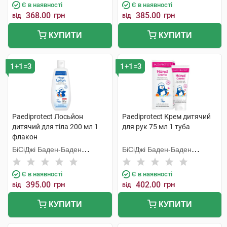
Є в наявності
Є в наявності
368.00
грн
385.00
грн
від
від
КУПИТИ
КУПИТИ
1+1=3
1+1=3
Paediprotect Лосьйон
Paediprotect Крем дитячий
дитячий для тіла 200 мл 1
для рук 75 мл 1 туба
флакон
БіСіДжі Баден-Баден
БіСіДжі Баден-Баден
Косметікс Груп Гмбх
Косметікс Груп Гмбх
Є в наявності
Є в наявності
395.00
грн
402.00
грн
від
від
КУПИТИ
КУПИТИ