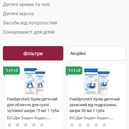
Дитячі креми та гелі
Дитячі масла
Засоби від попрілостей
Сонцезахист для дітей
Фільтри
1+1=3
1+1=3
Paediprotect Крем дитячий
Paediprotect Крем дитячий
для обличчя для сухої
захисний від подразнень
чутливої шкіри 75 мл 1 туба
шкіри 50 мл 1 туба
БіСіДжі Баден-Баден
БіСіДжі Баден-Баден
Косметікс Груп Гмбх
Косметікс Груп Гмбх