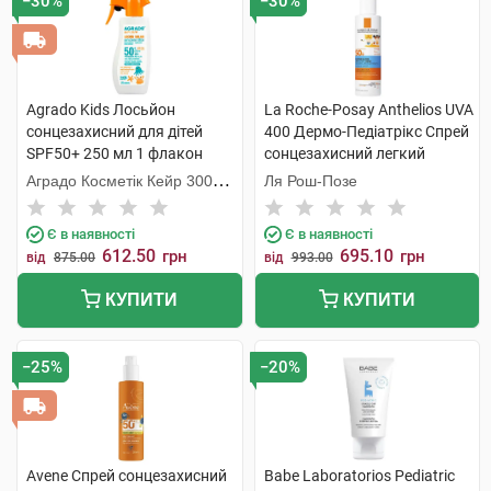
−30%
−30%
Agrado Kids Лосьйон
La Roche-Posay Anthelios UVA
сонцезахисний для дітей
400 Дермо-Педіатрікс Спрей
SPF50+ 250 мл 1 флакон
сонцезахисний легкий
дитячий SPF50+ 200 мл 1
Аградо Косметік Кейр 3000
Ля Рош-Позе
флакон
С.Л.У.
Є в наявності
Є в наявності
612.50
695.10
грн
грн
від
875.00
від
993.00
КУПИТИ
КУПИТИ
−25%
−20%
Avene Спрей сонцезахисний
Babe Laboratorios Pediatric