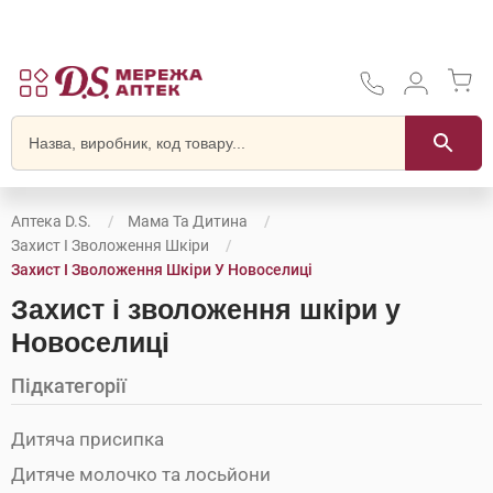
Аптека D.S.
Мама Та Дитина
Захист І Зволоження Шкіри
Захист І Зволоження Шкіри У Новоселиці
Захист і зволоження шкіри у
Новоселиці
Підкатегорії
Дитяча присипка
Дитяче молочко та лосьйони