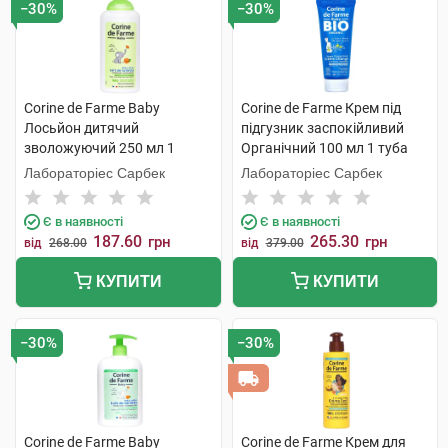
−30%
−30%
Corine de Farme Baby
Corine de Farme Крем під
Лосьйон дитячий
підгузник заспокійливий
зволожуючий 250 мл 1
Органічний 100 мл 1 туба
флакон
Лабораторіес Сарбек
Лабораторіес Сарбек
Є в наявності
Є в наявності
187.60
265.30
грн
грн
від
268.00
від
379.00
КУПИТИ
КУПИТИ
−30%
−30%
Corine de Farme Baby
Corine de Farme Крем для