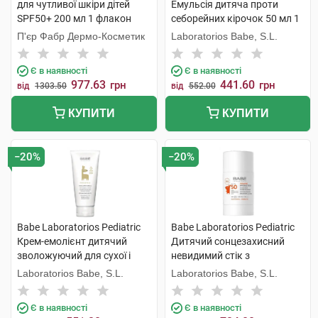
для чутливої шкіри дітей
Емульсія дитяча проти
SPF50+ 200 мл 1 флакон
себорейних кірочок 50 мл 1
туба
П'єр Фабр Дермо-Косметик
Laboratorios Babe, S.L.
Є в наявності
Є в наявності
977.63
441.60
грн
грн
від
1303.50
від
552.00
КУПИТИ
КУПИТИ
−20%
−20%
Babe Laboratorios Pediatric
Babe Laboratorios Pediatric
Крем-емолієнт дитячий
Дитячий сонцезахисний
зволожуючий для сухої і
невидимий стік з
атопічної шкіри 200 мл 1
пантенолом і пребіотиком
Laboratorios Babe, S.L.
Laboratorios Babe, S.L.
туба
SPF50 30 г 1 стік
Є в наявності
Є в наявності