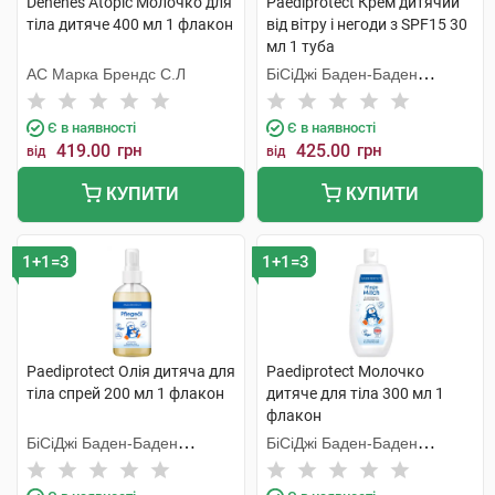
Denenes Atopic Молочко для
Paediprotect Крем дитячий
тіла дитяче 400 мл 1 флакон
від вітру і негоди з SPF15 30
мл 1 туба
АС Марка Брендс С.Л
БіСіДжі Баден-Баден
Косметікс Груп Гмбх
Є в наявності
Є в наявності
419.00
грн
425.00
грн
від
від
КУПИТИ
КУПИТИ
1+1=3
1+1=3
Paediprotect Олія дитяча для
Paediprotect Молочко
тіла спрей 200 мл 1 флакон
дитяче для тіла 300 мл 1
флакон
БіСіДжі Баден-Баден
БіСіДжі Баден-Баден
Косметікс Груп Гмбх
Косметікс Груп Гмбх