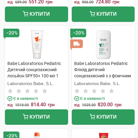
551.20
724.80
грн
грн
від
689.00
від
906.00
КУПИТИ
КУПИТИ
−20%
−20%
Babe Laboratorios Pediatric
Babe Laboratorios Pediatric
Дитячий сонцезахисний
Флюїд дитячий
лосьйон SPF50+ 100 мл 1
сонцезахисний з з фізичним
флакон
фільтром з пантенолом та
Laboratorios Babe, S.L.
Laboratorios Babe, S.L.
пребіотиком з SPF50 50 мл 1
флакон
Є в наявності
Є в наявності
814.40
820.00
грн
грн
від
1018.00
від
1025.00
КУПИТИ
КУПИТИ
−20%