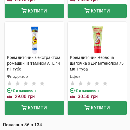
КУПИТИ
КУПИТИ
Крем дитячий з екстрактом
Крем дитячий Червона
ромашки і вітаміном А і Е 44
шапочка з Д-пантенолом 75
г 1 туба
мл 1 туба
Фітодоктор
Ефект
Є в наявності
Є в наявності
29.00
грн
30.50
грн
від
від
КУПИТИ
КУПИТИ
Показано
36
з
134