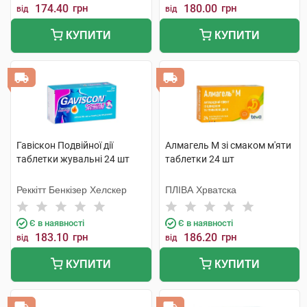
174.40
грн
180.00
грн
від
від
КУПИТИ
КУПИТИ
Гавіскон Подвійної дії
Алмагель М зі смаком м'яти
таблетки жувальні 24 шт
таблетки 24 шт
Реккітт Бенкізер Хелскер
ПЛІВА Хрватска
Є в наявності
Є в наявності
183.10
грн
186.20
грн
від
від
КУПИТИ
КУПИТИ