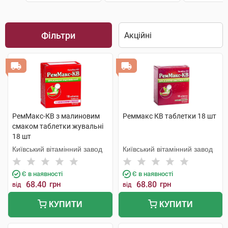
Фільтри
РемМакс-КВ з малиновим
Реммакс КВ таблетки 18 шт
смаком таблетки жувальні
18 шт
Київський вітамінний завод
Київський вітамінний завод
Є в наявності
Є в наявності
68.40
грн
68.80
грн
від
від
КУПИТИ
КУПИТИ