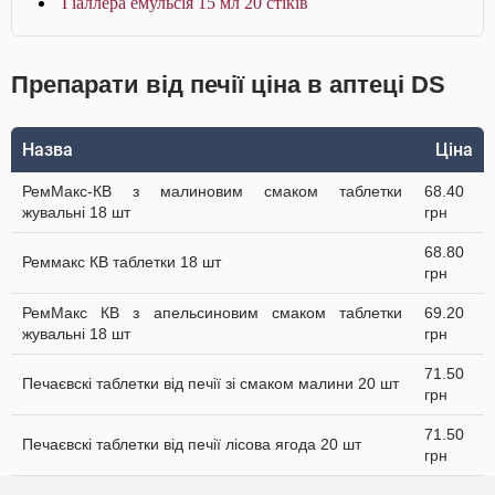
Гіаллера емульсія 15 мл 20 стіків
Препарати від печії ціна в аптеці DS
Назва
Ціна
РемМакс-КВ з малиновим смаком таблетки
68.40
жувальні 18 шт
грн
68.80
Реммакс КВ таблетки 18 шт
грн
РемМакс КВ з апельсиновим смаком таблетки
69.20
жувальні 18 шт
грн
71.50
Печаєвскі таблетки від печії зі смаком малини 20 шт
грн
71.50
Печаєвскі таблетки від печії лісова ягода 20 шт
грн