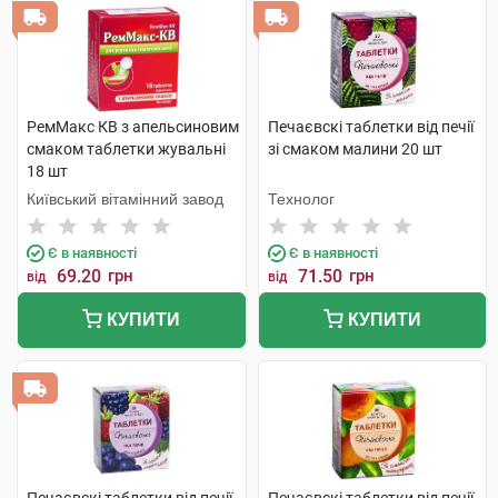
РемМакс КВ з апельсиновим
Печаєвскі таблетки від печії
смаком таблетки жувальні
зі смаком малини 20 шт
18 шт
Київський вітамінний завод
Технолог
Є в наявності
Є в наявності
69.20
грн
71.50
грн
від
від
КУПИТИ
КУПИТИ