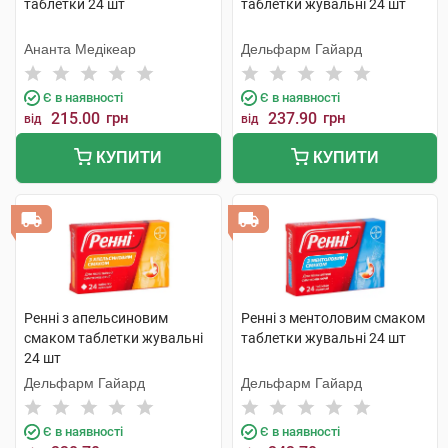
таблетки 24 шт
таблетки жувальні 24 шт
Ананта Медікеар
Дельфарм Гайард
Є в наявності
Є в наявності
215.00
грн
237.90
грн
від
від
КУПИТИ
КУПИТИ
Ренні з апельсиновим
Ренні з ментоловим смаком
смаком таблетки жувальні
таблетки жувальні 24 шт
24 шт
Дельфарм Гайард
Дельфарм Гайард
Є в наявності
Є в наявності