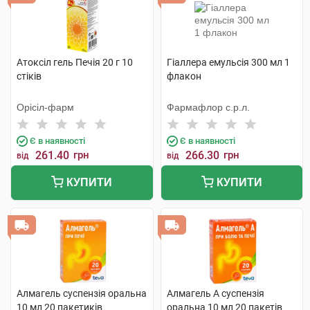
Атоксіл гель Печія 20 г 10
Гіаллера емульсія 300 мл 1
стіків
флакон
Орісіл-фарм
Фармафлор с.р.л.
Є в наявності
Є в наявності
261.40
грн
266.30
грн
від
від
КУПИТИ
КУПИТИ
Алмагель суспензія оральна
Алмагель А суспензія
10 мл 20 пакетиків
оральна 10 мл 20 пакетів