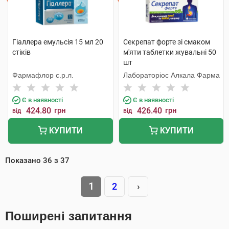
Гіаллера емульсія 15 мл 20
Секрепат форте зі смаком
стіків
м'яти таблетки жувальні 50
шт
Фармафлор с.р.л.
Лабораторіос Алкала Фарма
Є в наявності
Є в наявності
424.80
грн
426.40
грн
від
від
КУПИТИ
КУПИТИ
Показано
36
з
37
1
2
›
Поширені запитання