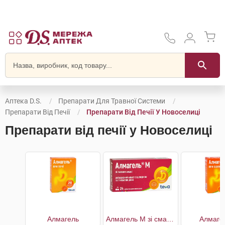
Аптека D.S.
Препарати Для Травної Системи
Препарати Від Печії
Препарати Від Печії У Новоселиці
Препарати від печії у Новоселиці
Алмагель
Алмагель M зі смаком вишні
Алмаге