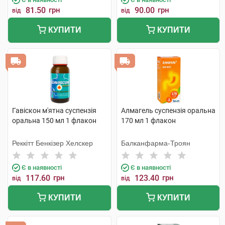
81.50
грн
90.00
грн
від
від
КУПИТИ
КУПИТИ
Гавіскон м'ятна суспензія
Алмагель суспензія оральна
оральна 150 мл 1 флакон
170 мл 1 флакон
Реккітт Бенкізер Хелскер
Балканфарма-Троян
Є в наявності
Є в наявності
117.60
грн
123.40
грн
від
від
КУПИТИ
КУПИТИ