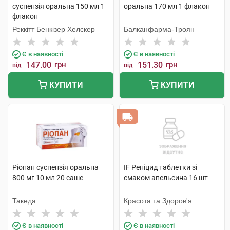
суспензія оральна 150 мл 1
оральна 170 мл 1 флакон
флакон
Реккітт Бенкізер Хелскер
Балканфарма-Троян
Є в наявності
Є в наявності
147.00
грн
151.30
грн
від
від
КУПИТИ
КУПИТИ
Ріопан суспензія оральна
IF Реніцид таблетки зі
800 мг 10 мл 20 саше
смаком апельсина 16 шт
Такеда
Красота та Здоров'я
Є в наявності
Є в наявності