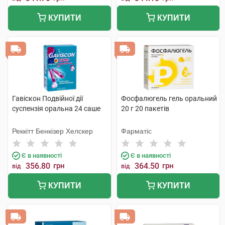
КУПИТИ
КУПИТИ
Гавіскон Подвійної дії
Фосфалюгель гель оральний
суспензія оральна 24 саше
20 г 20 пакетів
Реккітт Бенкізер Хелскер
Фарматіс
Є в наявності
Є в наявності
356.80
грн
364.50
грн
від
від
КУПИТИ
КУПИТИ