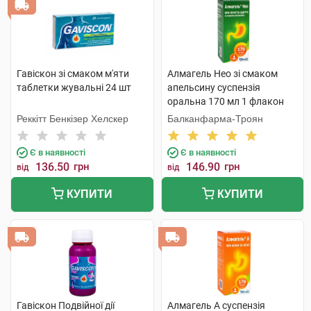
Гавіскон зі смаком м'яти
Алмагель Нео зі смаком
таблетки жувальні 24 шт
апельсину суспензія
оральна 170 мл 1 флакон
Реккітт Бенкізер Хелскер
Балканфарма-Троян
Є в наявності
Є в наявності
136.50
грн
146.90
грн
від
від
КУПИТИ
КУПИТИ
Гавіскон Подвійної дії
Алмагель А суспензія