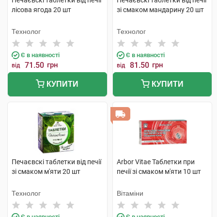
Печаєвскі таблетки від печії
Печаєвскі таблетки від печії
лісова ягода 20 шт
зі смаком мандарину 20 шт
Технолог
Технолог
Є в наявності
Є в наявності
71.50
грн
81.50
грн
від
від
КУПИТИ
КУПИТИ
Печаєвскі таблетки від печії
Arbor Vitae Таблетки при
зі смаком м'яти 20 шт
печії зі смаком м'яти 10 шт
Технолог
Вітаміни
Є в наявності
Є в наявності