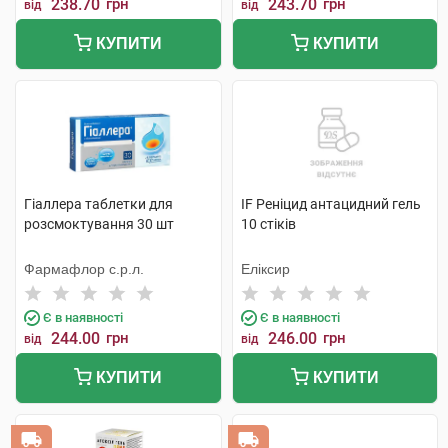
238.70
грн
243.70
грн
від
від
КУПИТИ
КУПИТИ
Гіаллера таблетки для
IF Реніцид антацидний гель
розсмоктування 30 шт
10 стіків
Фармафлор с.р.л.
Еліксир
Є в наявності
Є в наявності
244.00
грн
246.00
грн
від
від
КУПИТИ
КУПИТИ