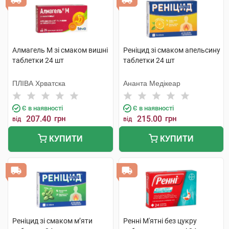
Алмагель M зі смаком вишні
Реніцид зі смаком апельсину
таблетки 24 шт
таблетки 24 шт
ПЛІВА Хрватска
Ананта Медікеар
Є в наявності
Є в наявності
207.40
грн
215.00
грн
від
від
КУПИТИ
КУПИТИ
Реніцид зі смаком м’яти
Ренні М'ятні без цукру