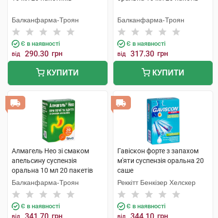
Балканфарма-Троян
Балканфарма-Троян
Є в наявності
Є в наявності
290.30
грн
317.30
грн
від
від
КУПИТИ
КУПИТИ
Алмагель Нео зі смаком
Гавіскон форте з запахом
апельсину суспензія
м'яти суспензія оральна 20
оральна 10 мл 20 пакетів
саше
Балканфарма-Троян
Реккітт Бенкізер Хелскер
Є в наявності
Є в наявності
341.70
грн
344.10
грн
від
від