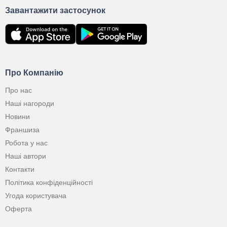
Завантажити застосунок
Про Компанію
Про нас
Наші нагороди
Новини
Франшиза
Робота у нас
Наші автори
Контакти
Політика конфіденційності
Угода користувача
Оферта