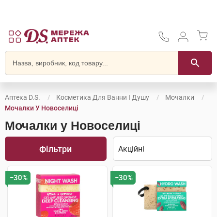
Аптека D.S.
Косметика Для Ванни І Душу
Мочалки
Мочалки У Новоселиці
Мочалки у Новоселиці
Фільтри
−30%
−30%