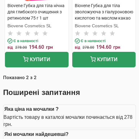
Biovene Губка для тіла нічна
Biovene Губка для тіла
для глибокого очищення з
зволожуюча з гіалуроновою
ретинолом 75 г 1 шт
кислотою та маслом какао
75 г 1 шт
Biovene Cosmetics SL
Biovene Cosmetics SL
Є в наявності
Є в наявності
194.60
194.60
грн
грн
від
278.00
від
278.00
КУПИТИ
КУПИТИ
Показано
2
з
2
Поширені запитання
Яка ціна на мочалки ?
Вартість товару в каталозі мочалки починається від 278
грн.
Які мочалки найдешевші?